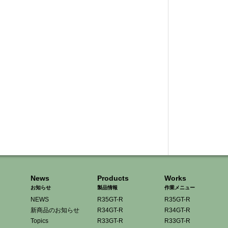
News
Products
Works
お知らせ
製品情報
作業メニュー
NEWS
R35GT-R
R35GT-R
新商品のお知らせ
R34GT-R
R34GT-R
Topics
R33GT-R
R33GT-R