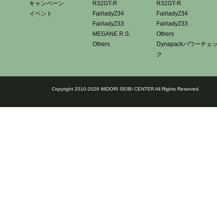
キャンペーン
R32GT-R
R32GT-R
イベント
FairladyZ34
FairladyZ34
FairladyZ33
FairladyZ33
MEGANE R.S.
Others
Others
Dynapackパワーチェ
ク
Copyright 2010-2026 MIDORI SEIBI CENTER All Rights Reserved.