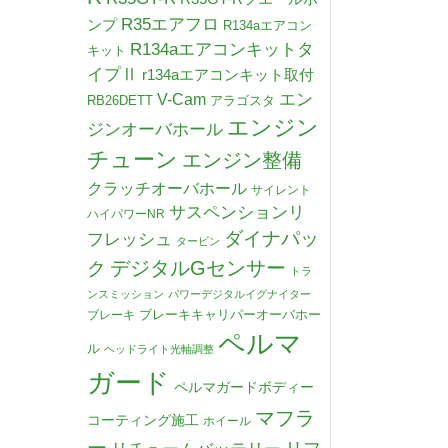
R35エアフロ
ンプ
R134aエアコン
R134aエアコンキットタ
キット
イプⅡ
r134aエアコンキット取付
V-Cam
エン
RB26DETT
アラゴスタ
エンジン
ジンオーバホール
チューン
エンジン整備
クラッチオーバホール
サイレント
サスペンションリ
ハイパワーNR
ダイナパッ
フレッシュ
タービン
デジタルGセンサー
ク
トラ
ンスミッション
パワーデジタルイグナイター
ブレーキキャリパーオーバホー
ブレーキ
ペルマ
ル
ヘッドライト光軸調整
ガード
ペルマガードボディー
マフラ
コーティング施工
ホイール
ー