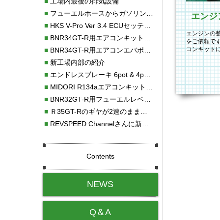
■
工場内最後の排気設備
■
フューエルホースからガソリン漏れ
■
HKS V-Pro Ver 3.4 ECUセッティング
エンジンの
■
BNR34GT-R用エアコンキット新発売！！
をご依頼です
コンキット
■
BNR34GT-R用エアコンエバポレーターを新発売！！
備から始め
■
新工場内部の紹介
■
エンドレスブレーキ 6pot & 4potオーバーホール
■
MIDORI R134aエアコンキットタイプⅡ取り付け
■
BNR32GT-R用フューエルレベルセンサー新発売！！
■
Ｒ35GT-Rのギヤが2速のまま変速しない！！
■
REVSPEED Channelさんに新社屋を紹介していただきました!!
Contents
NEWS
Q＆A