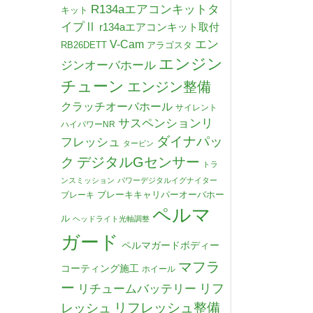
R134aエアコンキットタ
キット
イプⅡ
r134aエアコンキット取付
V-Cam
エン
RB26DETT
アラゴスタ
エンジン
ジンオーバホール
チューン
エンジン整備
クラッチオーバホール
サイレント
サスペンションリ
ハイパワーNR
ダイナパッ
フレッシュ
タービン
デジタルGセンサー
ク
トラ
ンスミッション
パワーデジタルイグナイター
ブレーキキャリパーオーバホー
ブレーキ
ペルマ
ル
ヘッドライト光軸調整
ガード
ペルマガードボディー
マフラ
コーティング施工
ホイール
ー
リチュームバッテリー
リフ
リフレッシュ整備
レッシュ