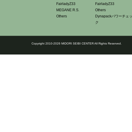
FairladyZ33
FairladyZ33
MEGANE R.S.
Others
Others
Dynapackパワーチェ
ク
Copyright 2010-2026 MIDORI SEIBI CENTER All Rights Reserved.