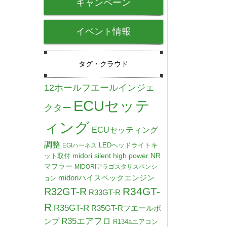
キャンペーン
イベント情報
タグ・クラウド
12ホールフエールインジェ
ECUセッテ
クター
ィング
ECUセッティング
調整
LEDヘッドライトキ
EGIハーネス
midori silent high power NR
ット取付
マフラー
MIDORIアラゴスタサスペンシ
midoriハイスペックエンジン
ョン
R34GT-
R32GT-R
R33GT-R
R
R35GT-R
R35GT-Rフエールポ
R35エアフロ
ンプ
R134aエアコン