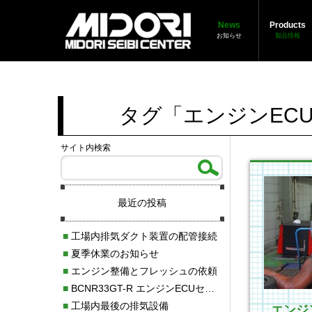
News
Products
お知らせ
製品情報
タグ「エンジンEC
サイト内検索
最近の投稿
■
工場内排気ダクト装置の配管接続
■
夏季休業のお知らせ
■
エンジン整備とフレッシュの依頼
■
BCNR33GT-R エンジンECUセッティング調整
■
工場内最後の排気設備