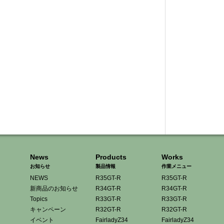
News
Products
Works
お知らせ
製品情報
作業メニュー
NEWS
R35GT-R
R35GT-R
新商品のお知らせ
R34GT-R
R34GT-R
Topics
R33GT-R
R33GT-R
キャンペーン
R32GT-R
R32GT-R
イベント
FairladyZ34
FairladyZ34