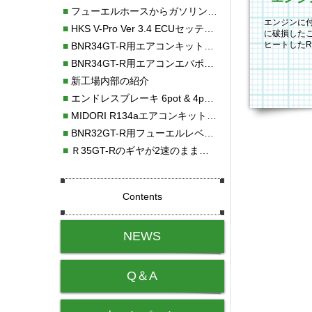
■
フューエルホースからガソリン漏れ
エンジンに
■
HKS V-Pro Ver 3.4 ECUセッティング
に破損した
ヒートしたR
■
BNR34GT-R用エアコンキット新発売！！
を交換して
■
BNR34GT-R用エアコンエバポレーターを新発売！！
■
新工場内部の紹介
■
エンドレスブレーキ 6pot & 4potオーバーホール
■
MIDORI R134aエアコンキットタイプⅡ取り付け
■
BNR32GT-R用フューエルレベルセンサー新発売！！
■
Ｒ35GT-Rのギヤが2速のまま変速しない！！
Contents
NEWS
Q＆A