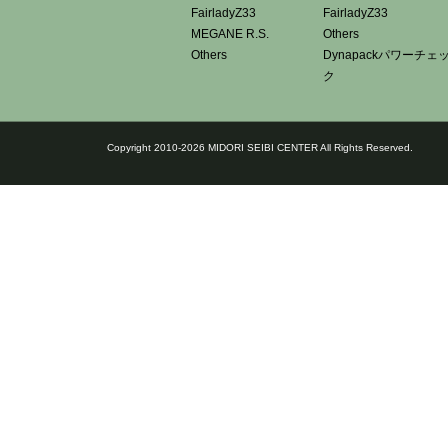
FairladyZ33
FairladyZ33
MEGANE R.S.
Others
Others
Dynapackパワーチェ
ク
Copyright 2010-2026 MIDORI SEIBI CENTER All Rights Reserved.