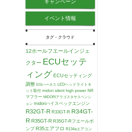
キャンペーン
イベント情報
タグ・クラウド
12ホールフエールインジェ
ECUセッテ
クター
ィング
ECUセッティング
調整
LEDヘッドライトキ
EGIハーネス
midori silent high power NR
ット取付
マフラー
MIDORIアラゴスタサスペンシ
midoriハイスペックエンジン
ョン
R34GT-
R32GT-R
R33GT-R
R
R35GT-R
R35GT-Rフエールポ
R35エアフロ
ンプ
R134aエアコン