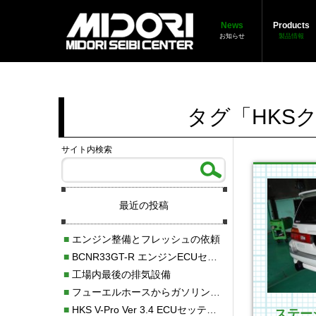
News
Products
お知らせ
製品情報
タグ「HKS
サイト内検索
最近の投稿
■
エンジン整備とフレッシュの依頼
■
BCNR33GT-R エンジンECUセッティング調整
■
工場内最後の排気設備
■
フューエルホースからガソリン漏れ
■
HKS V-Pro Ver 3.4 ECUセッティング