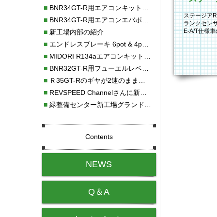
■
BNR34GT-R用エアコンキット新発売！！
ステージアRB
■
BNR34GT-R用エアコンエバポレーターを新発売！！
ランクセン
E-A/T仕様
■
新工場内部の紹介
ECUが備わ
■
エンドレスブレーキ 6pot & 4potオーバーホール
■
MIDORI R134aエアコンキットタイプⅡ取り付け
■
BNR32GT-R用フューエルレベルセンサー新発売！！
■
Ｒ35GT-Rのギヤが2速のまま変速しない！！
■
REVSPEED Channelさんに新社屋を紹介していただきました!!
■
緑整備センター新工場グランドオープン・続報
Contents
NEWS
Q＆A