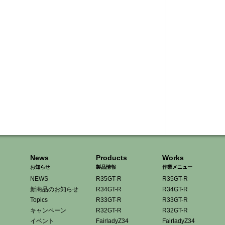
News
Products
Works
お知らせ
製品情報
作業メニュー
NEWS
R35GT-R
R35GT-R
新商品のお知らせ
R34GT-R
R34GT-R
Topics
R33GT-R
R33GT-R
キャンペーン
R32GT-R
R32GT-R
イベント
FairladyZ34
FairladyZ34