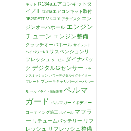
R134aエアコンキットタ
キット
イプⅡ
r134aエアコンキット取付
V-Cam
エン
RB26DETT
アラゴスタ
エンジン
ジンオーバホール
チューン
エンジン整備
クラッチオーバホール
サイレント
サスペンションリ
ハイパワーNR
ダイナパッ
フレッシュ
タービン
デジタルGセンサー
ク
トラ
ンスミッション
パワーデジタルイグナイター
ブレーキキャリパーオーバホー
ブレーキ
ペルマ
ル
ヘッドライト光軸調整
ガード
ペルマガードボディー
マフラ
コーティング施工
ホイール
ー
リチュームバッテリー
リフ
リフレッシュ整備
レッシュ