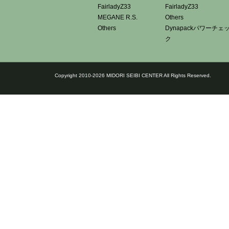
FairladyZ33
FairladyZ33
MEGANE R.S.
Others
Others
Dynapackパワーチェ
ク
Copyright 2010-2026 MIDORI SEIBI CENTER All Rights Reserved.