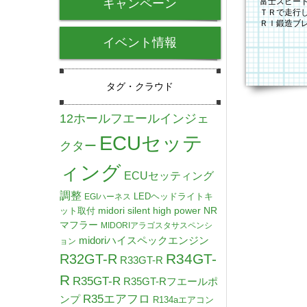
キャンペーン
富士スピー
ＴＲで走行
ＲＩ鍛造ブ
た。早朝、
イベント情報
タグ・クラウド
12ホールフエールインジェ
ECUセッテ
クター
ィング
ECUセッティング
調整
LEDヘッドライトキ
EGIハーネス
midori silent high power NR
ット取付
マフラー
MIDORIアラゴスタサスペンシ
midoriハイスペックエンジン
ョン
R34GT-
R32GT-R
R33GT-R
R
R35GT-R
R35GT-Rフエールポ
R35エアフロ
ンプ
R134aエアコン