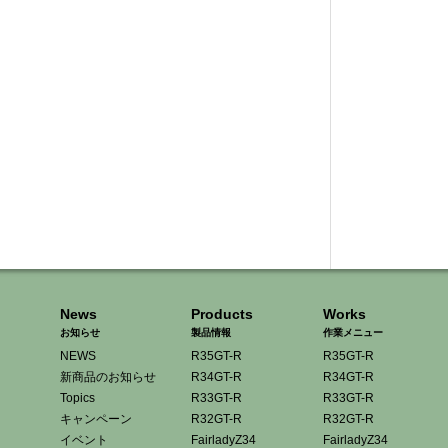
News
Products
Works
お知らせ
製品情報
作業メニュー
NEWS
R35GT-R
R35GT-R
新商品のお知らせ
R34GT-R
R34GT-R
Topics
R33GT-R
R33GT-R
キャンペーン
R32GT-R
R32GT-R
イベント
FairladyZ34
FairladyZ34