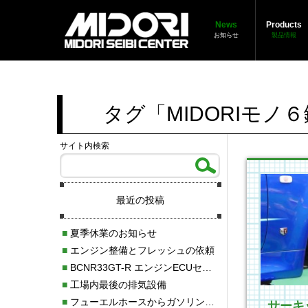
News
Products
お知らせ
製品情報
タグ「MIDORIモ
サイト内検索
最近の投稿
■
夏季休業のお知らせ
■
エンジン整備とフレッシュの依頼
■
BCNR33GT-R エンジンECUセッティング調整
■
工場内最後の排気設備
■
フューエルホースからガソリン漏れ