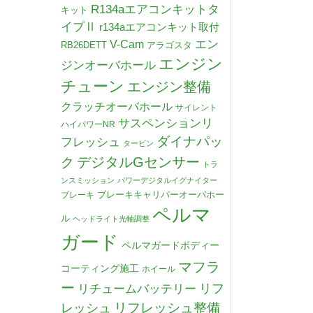
R134aエアコンキットタ
キット
イプⅡ
r134aエアコンキット取付
V-Cam
エン
RB26DETT
アラゴスタ
エンジン
ジンオーバホール
チューン
エンジン整備
クラッチオーバホール
サイレント
サスペンションリ
ハイパワーNR
ダイナパッ
フレッシュ
タービン
デジタルGセンサー
ク
トラ
ンスミッション
パワーデジタルイグナイター
ブレーキキャリパーオーバホー
ブレーキ
ペルマ
ル
ヘッドライト光軸調整
ガード
ペルマガードボディー
マフラ
コーティング施工
ホイール
ー
リチュームバッテリー
リフ
リフレッシュ整備
レッシュ