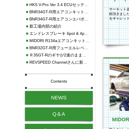
■
HKS V-Pro Ver 3.4 ECUセッティング
サーキット
■
BNR34GT-R用エアコンキット新発売！！
頼頂きまし
をギャレッ
■
BNR34GT-R用エアコンエバポレーターを新発売！！
提にMIDO
■
新工場内部の紹介
■
エンドレスブレーキ 6pot & 4potオーバーホール
■
MIDORI R134aエアコンキットタイプⅡ取り付け
■
BNR32GT-R用フューエルレベルセンサー新発売！！
■
Ｒ35GT-Rのギヤが2速のまま変速しない！！
■
REVSPEED Channelさんに新社屋を紹介していただきました!!
Contents
NEWS
Q＆A