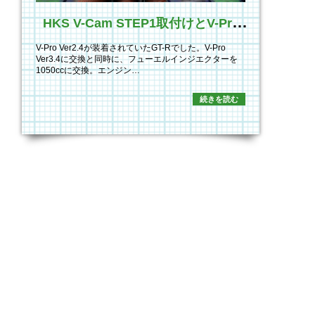
H
KS V-Cam STEP1取付けとV-Pro ver3.4取付け!!
V-Pro Ver2.4が装着されていたGT-Rでした。V-Pro
Ver3.4に交換と同時に、フューエルインジエクターを
1050ccに交換。エンジン…
続きを読む