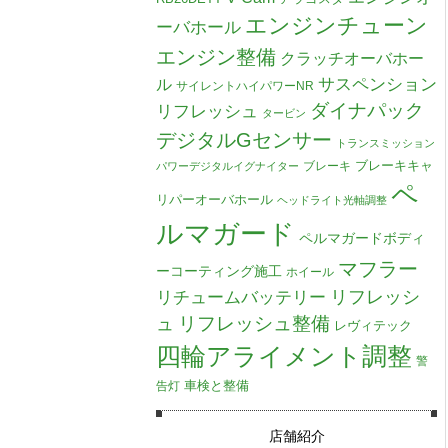
エンジンチューン
ーバホール
エンジン整備
クラッチオーバホー
ル
サスペンション
サイレントハイパワーNR
ダイナパック
リフレッシュ
タービン
デジタルGセンサー
トランスミッション
ブレーキキャ
ブレーキ
パワーデジタルイグナイター
ペ
リパーオーバホール
ヘッドライト光軸調整
ルマガード
ペルマガードボディ
マフラー
ーコーティング施工
ホイール
リチュームバッテリー
リフレッシ
リフレッシュ整備
ュ
レヴィテック
四輪アライメント調整
警
車検と整備
告灯
店舗紹介