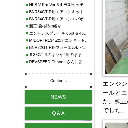
■
HKS V-Pro Ver 3.4 ECUセッティング
■
BNR34GT-R用エアコンキット新発売！！
■
BNR34GT-R用エアコンエバポレーターを新発売！！
■
新工場内部の紹介
■
エンドレスブレーキ 6pot & 4potオーバーホール
■
MIDORI R134aエアコンキットタイプⅡ取り付け
■
BNR32GT-R用フューエルレベルセンサー新発売！！
■
Ｒ35GT-Rのギヤが2速のまま変速しない！！
■
REVSPEED Channelさんに新社屋を紹介していただきました!!
Contents
エンジン
ールとエ
NEWS
た。純正
でした。
Q＆A