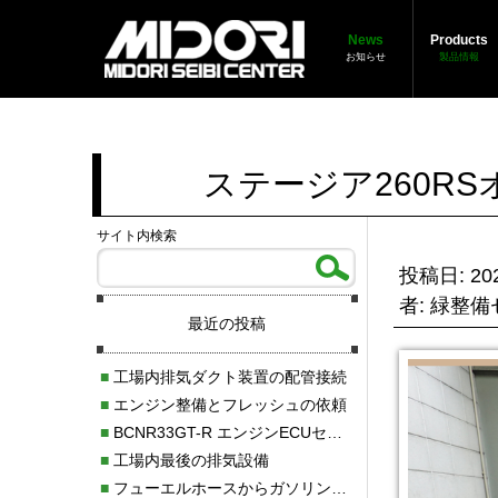
News
Products
お知らせ
製品情報
ステージア260R
サイト内検索
投稿日: 202
者: 緑整
最近の投稿
■
工場内排気ダクト装置の配管接続
■
エンジン整備とフレッシュの依頼
■
BCNR33GT-R エンジンECUセッティング調整
■
工場内最後の排気設備
■
フューエルホースからガソリン漏れ