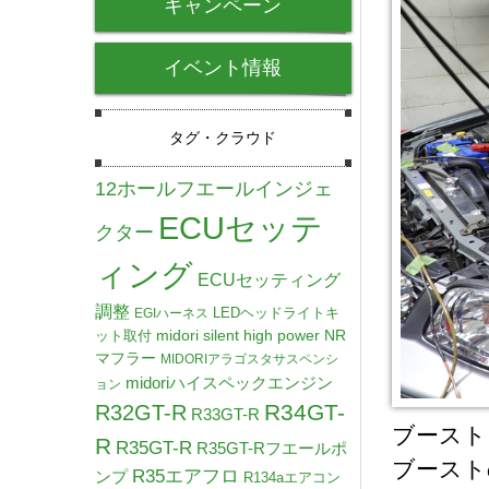
キャンペーン
イベント情報
タグ・クラウド
12ホールフエールインジェ
ECUセッテ
クター
ィング
ECUセッティング
調整
LEDヘッドライトキ
EGIハーネス
midori silent high power NR
ット取付
マフラー
MIDORIアラゴスタサスペンシ
midoriハイスペックエンジン
ョン
R34GT-
R32GT-R
R33GT-R
ブースト
R
R35GT-R
R35GT-Rフエールポ
ブースト
R35エアフロ
ンプ
R134aエアコン