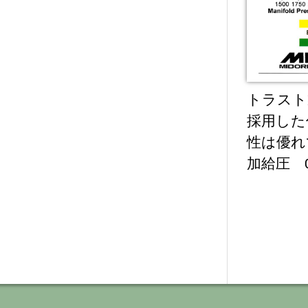
トラスト
採用した
性は優れ
加給圧 0.