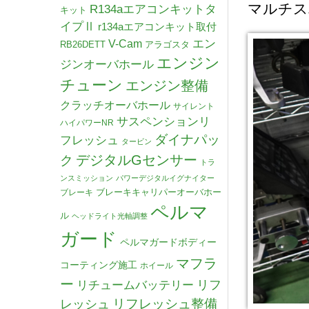
マルチス
R134aエアコンキットタ
キット
イプⅡ
r134aエアコンキット取付
V-Cam
エン
RB26DETT
アラゴスタ
エンジン
ジンオーバホール
チューン
エンジン整備
クラッチオーバホール
サイレント
サスペンションリ
ハイパワーNR
ダイナパッ
フレッシュ
タービン
デジタルGセンサー
ク
トラ
ンスミッション
パワーデジタルイグナイター
ブレーキキャリパーオーバホー
ブレーキ
ペルマ
ル
ヘッドライト光軸調整
ガード
ペルマガードボディー
マフラ
コーティング施工
ホイール
ー
リチュームバッテリー
リフ
リフレッシュ整備
レッシュ