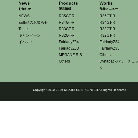
News
Products
Works
お知らせ
製品情報
作業メニュー
NEWS
R35GT-R
R35GT-R
新商品のお知らせ
R34GT-R
R34GT-R
Topics
R33GT-R
R33GT-R
キャンペーン
R32GT-R
R32GT-R
イベント
FairladyZ34
FairladyZ34
FairladyZ33
FairladyZ33
MEGANE R.S.
Others
Others
Dynapackパワーチェ
ク
Copyright 2010-2026 MIDORI SEIBI CENTER All Rights Reserved.