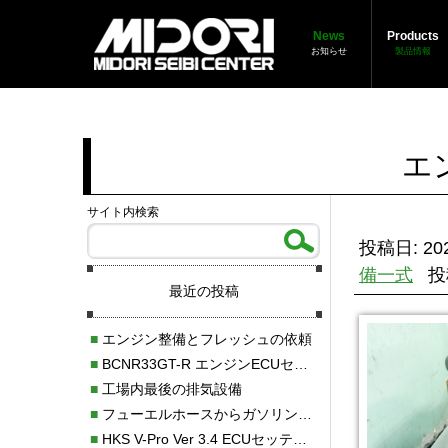
News
Products
お知らせ
製品情報
エ
サイト内検索
投稿日: 202
備一式
投
最近の投稿
■
エンジン整備とフレッシュの依頼
■
BCNR33GT-R エンジンECUセッティング調整
■
工場内最後の排気設備
■
フューエルホースからガソリン漏れ
■
HKS V-Pro Ver 3.4 ECUセッティング