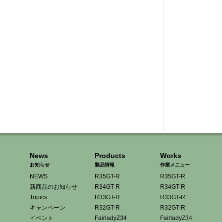
News
Products
Works
お知らせ
製品情報
作業メニュー
NEWS
R35GT-R
R35GT-R
新商品のお知らせ
R34GT-R
R34GT-R
Topics
R33GT-R
R33GT-R
キャンペーン
R32GT-R
R32GT-R
イベント
FairladyZ34
FairladyZ34