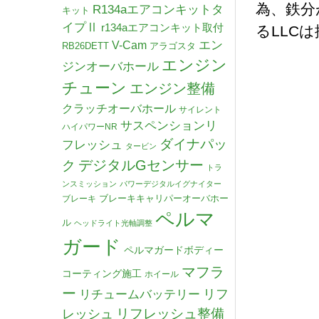
為、鉄分
R134aエアコンキットタ
キット
イプⅡ
r134aエアコンキット取付
るLLC
V-Cam
エン
RB26DETT
アラゴスタ
エンジン
ジンオーバホール
チューン
エンジン整備
クラッチオーバホール
サイレント
サスペンションリ
ハイパワーNR
ダイナパッ
フレッシュ
タービン
デジタルGセンサー
ク
トラ
ンスミッション
パワーデジタルイグナイター
ブレーキキャリパーオーバホー
ブレーキ
ペルマ
ル
ヘッドライト光軸調整
ガード
ペルマガードボディー
マフラ
コーティング施工
ホイール
ー
リチュームバッテリー
リフ
リフレッシュ整備
レッシュ