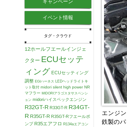
キャンペーン
イベント情報
タグ・クラウド
12ホールフエールインジェ
ECUセッテ
クター
ィング
ECUセッティング
調整
LEDヘッドライトキ
EGIハーネス
midori silent high power NR
ット取付
マフラー
MIDORIアラゴスタサスペンシ
midoriハイスペックエンジン
ョン
R34GT-
R32GT-R
R33GT-R
エンジン
R
R35GT-R
R35GT-Rフエールポ
鉄製のパ
R35エアフロ
ンプ
R134aエアコン