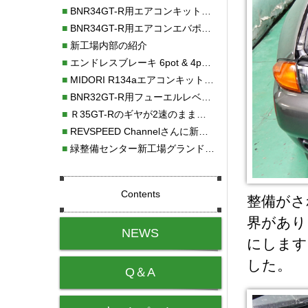
■
BNR34GT-R用エアコンキット新発売！！
■
BNR34GT-R用エアコンエバポレーターを新発売！！
■
新工場内部の紹介
■
エンドレスブレーキ 6pot & 4potオーバーホール
■
MIDORI R134aエアコンキットタイプⅡ取り付け
■
BNR32GT-R用フューエルレベルセンサー新発売！！
■
Ｒ35GT-Rのギヤが2速のまま変速しない！！
■
REVSPEED Channelさんに新社屋を紹介していただきました!!
■
緑整備センター新工場グランドオープン・続報
Contents
整備がさ
界があり
NEWS
にします
した。
Q＆A