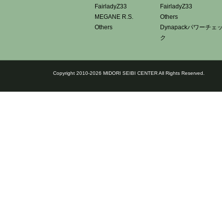
FairladyZ33
FairladyZ33
MEGANE R.S.
Others
Others
Dynapackパワーチェ
ク
Copyright 2010-2026 MIDORI SEIBI CENTER All Rights Reserved.