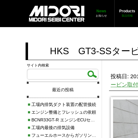
News
Products
お知らせ
製品情報
HKS GT3-SSタ
サイト内検索
投稿日: 201
ービン取付
最近の投稿
■
工場内排気ダクト装置の配管接続
■
エンジン整備とフレッシュの依頼
■
BCNR33GT-R エンジンECUセッティング調整
■
工場内最後の排気設備
■
フューエルホースからガソリン漏れ