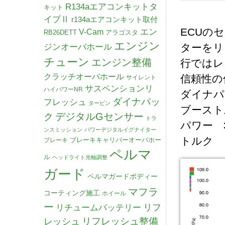
R134aエアコンキットタ
キット
イプⅡ
r134aエアコンキット取付
ECUの
V-Cam
エン
RB26DETT
アラゴスタ
エンジン
ターをリ
ジンオーバホール
チューン
エンジン整備
行ではレ
クラッチオーバホール
信頼性の
サイレント
サスペンションリ
ハイパワーNR
ダイナパ
ダイナパッ
フレッシュ
タービン
ブースト圧
デジタルGセンサー
ク
トラ
パワー 36
ンスミッション
パワーデジタルイグナイター
トルク 42
ブレーキキャリパーオーバホー
ブレーキ
ペルマ
ル
ヘッドライト光軸調整
ガード
ペルマガードボディー
マフラ
コーティング施工
ホイール
ー
リチュームバッテリー
リフ
リフレッシュ整備
レッシュ