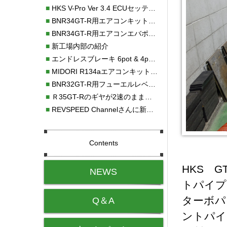
■
HKS V-Pro Ver 3.4 ECUセッティング
■
BNR34GT-R用エアコンキット新発売！！
■
BNR34GT-R用エアコンエバポレーターを新発売！！
■
新工場内部の紹介
■
エンドレスブレーキ 6pot & 4potオーバーホール
■
MIDORI R134aエアコンキットタイプⅡ取り付け
■
BNR32GT-R用フューエルレベルセンサー新発売！！
■
Ｒ35GT-Rのギヤが2速のまま変速しない！！
■
REVSPEED Channelさんに新社屋を紹介していただきました!!
Contents
HKS G
NEWS
トパイプ
ターボパ
Q＆A
ントパイ