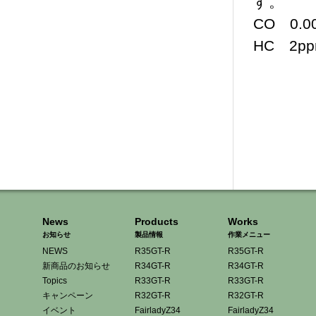
す。
CO 0.
HC 2p
News
Products
Works
お知らせ
製品情報
作業メニュー
NEWS
R35GT-R
R35GT-R
新商品のお知らせ
R34GT-R
R34GT-R
Topics
R33GT-R
R33GT-R
キャンペーン
R32GT-R
R32GT-R
イベント
FairladyZ34
FairladyZ34