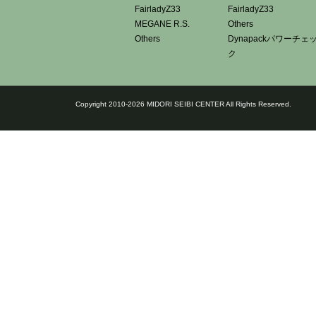
FairladyZ33
FairladyZ33
MEGANE R.S.
Others
Others
Dynapackパワーチェ
ク
Copyright 2010-2026 MIDORI SEIBI CENTER All Rights Reserved.