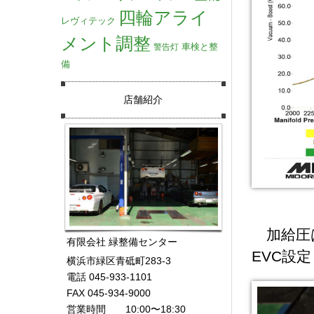
四輪アライ
レヴィテック
メント調整
車検と整
警告灯
備
店舗紹介
加給圧は
有限会社 緑整備センター
EVC設定 A
横浜市緑区青砥町283-3
電話 045-933-1101
FAX 045-934-9000
営業時間 10:00〜18:30