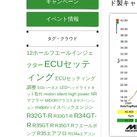
キャンペーン
ド製キャ
イベント情報
タグ・クラウド
12ホールフエールインジェ
ECUセッテ
クター
ィング
ECUセッティング
調整
LEDヘッドライトキ
EGIハーネス
midori silent high power NR
ット取付
マフラー
MIDORIアラゴスタサスペンシ
midoriハイスペックエンジン
ョン
R34GT-
R32GT-R
R33GT-R
R
R35GT-R
R35GT-Rフエールポ
R35エアフロ
ンプ
R134aエアコン