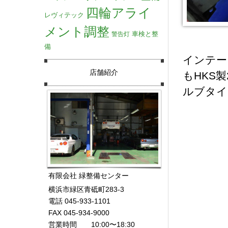
四輪アライ
レヴィテック
メント調整
車検と整
警告灯
備
インテー
店舗紹介
もHKS
ルブタイ
有限会社 緑整備センター
横浜市緑区青砥町283-3
電話 045-933-1101
FAX 045-934-9000
営業時間 10:00〜18:30