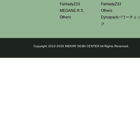
FairladyZ33
FairladyZ33
MEGANE R.S.
Others
Others
Dynapackパワーチェ
ク
Copyright 2010-2026 MIDORI SEIBI CENTER All Rights Reserved.