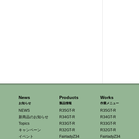
News
Products
Works
お知らせ
製品情報
作業メニュー
NEWS
R35GT-R
R35GT-R
新商品のお知らせ
R34GT-R
R34GT-R
Topics
R33GT-R
R33GT-R
キャンペーン
R32GT-R
R32GT-R
イベント
FairladyZ34
FairladyZ34