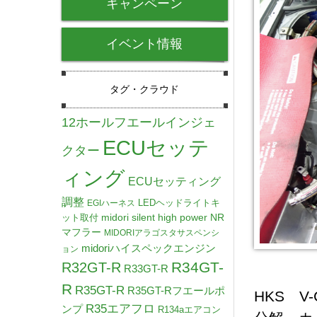
キャンペーン
イベント情報
タグ・クラウド
12ホールフエールインジェ
ECUセッテ
クター
ィング
ECUセッティング
調整
LEDヘッドライトキ
EGIハーネス
midori silent high power NR
ット取付
マフラー
MIDORIアラゴスタサスペンシ
midoriハイスペックエンジン
ョン
R34GT-
R32GT-R
R33GT-R
R
R35GT-R
R35GT-Rフエールポ
HKS 
R35エアフロ
ンプ
R134aエアコン