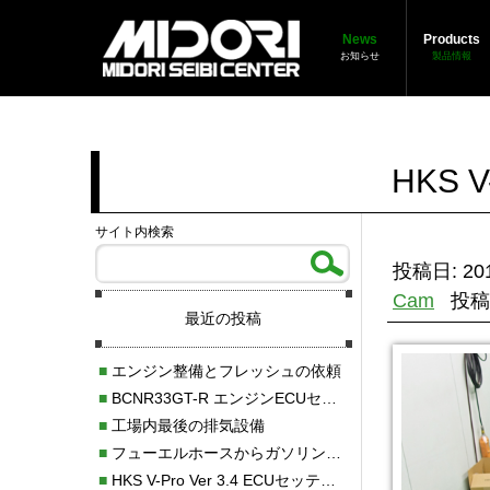
News
Products
お知らせ
製品情報
HKS 
サイト内検索
投稿日: 201
Cam
投稿
最近の投稿
■
エンジン整備とフレッシュの依頼
■
BCNR33GT-R エンジンECUセッティング調整
■
工場内最後の排気設備
■
フューエルホースからガソリン漏れ
■
HKS V-Pro Ver 3.4 ECUセッティング