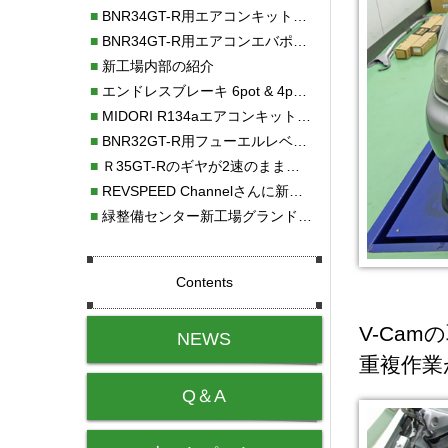
■
BNR34GT-R用エアコンキット新発売！！
■
BNR34GT-R用エアコンエバポレーターを新発売！！
■
新工場内部の紹介
■
エンドレスブレーキ 6pot & 4potオーバーホール
■
MIDORI R134aエアコンキットタイプⅡ取り付け
■
BNR32GT-R用フューエルレベルセンサー新発売！！
■
Ｒ35GT-Rのギヤが2速のまま変速しない！！
■
REVSPEED Channelさんに新社屋を紹介していただきました!!
■
緑整備センター新工場グランドオープン・続報
Contents
V-Ca
NEWS
重複作業
Q＆A