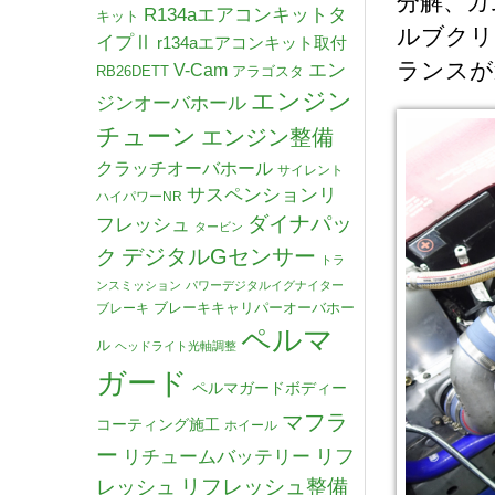
分解、カ
R134aエアコンキットタ
キット
ルブクリ
イプⅡ
r134aエアコンキット取付
ランスが
V-Cam
エン
RB26DETT
アラゴスタ
エンジン
ジンオーバホール
チューン
エンジン整備
クラッチオーバホール
サイレント
サスペンションリ
ハイパワーNR
ダイナパッ
フレッシュ
タービン
デジタルGセンサー
ク
トラ
ンスミッション
パワーデジタルイグナイター
ブレーキキャリパーオーバホー
ブレーキ
ペルマ
ル
ヘッドライト光軸調整
ガード
ペルマガードボディー
マフラ
コーティング施工
ホイール
ー
リチュームバッテリー
リフ
リフレッシュ整備
レッシュ