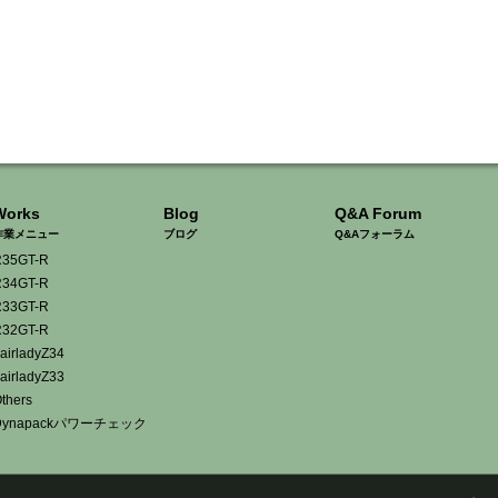
Works
Blog
Q&A Forum
作業メニュー
ブログ
Q&Aフォーラム
35GT-R
34GT-R
33GT-R
32GT-R
airladyZ34
airladyZ33
thers
Dynapackパワーチェック