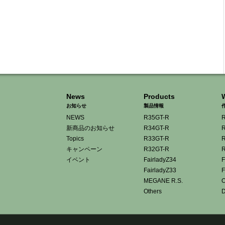
News
Products
お知らせ
製品情報
NEWS
R35GT-R
R
新商品のお知らせ
R34GT-R
R
Topics
R33GT-R
R
キャンペーン
R32GT-R
R
イベント
FairladyZ34
F
FairladyZ33
F
MEGANE R.S.
O
Others