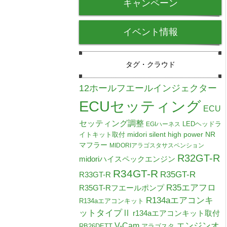
キャンペーン
イベント情報
タグ・クラウド
12ホールフエールインジェクター
ECUセッティング
ECU
セッティング調整
LEDヘッドラ
EGIハーネス
midori silent high power NR
イトキット取付
マフラー
MIDORIアラゴスタサスペンション
R32GT-R
midoriハイスペックエンジン
R34GT-R
R35GT-R
R33GT-R
R35エアフロ
R35GT-Rフエールポンプ
R134aエアコンキ
R134aエアコンキット
ットタイプⅡ
r134aエアコンキット取付
V-Cam
エンジンオ
RB26DETT
アラゴスタ