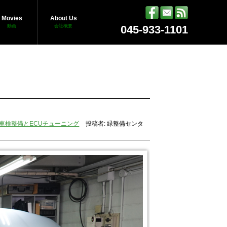
Movies
About Us
動画
会社概要
045-933-1101
車検整備とECUチューニング
投稿者: 緑整備センタ