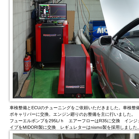
車検整備とECUのチューニングをご依頼いただきました。車検整備
ボキャリパーに交換。エンジン廻りのお整備を主に行いました。
フューエルポンプを295L/ｈ エアーフローはR35に交換 インジ
イプをMIDORI製に交換 レギュレターはnismo製を採用しました