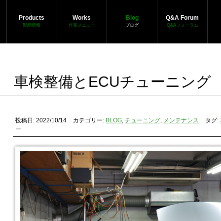
Products
Works
Blog
Q&A Forum
製品情報
作業メニュー
ブログ
Q&Aフォーラム
車検整備とECUチューニング
投稿日: 2022/10/14
カテゴリー:
BLOG
,
チューニング
,
メンテナンス
タグ:
ー