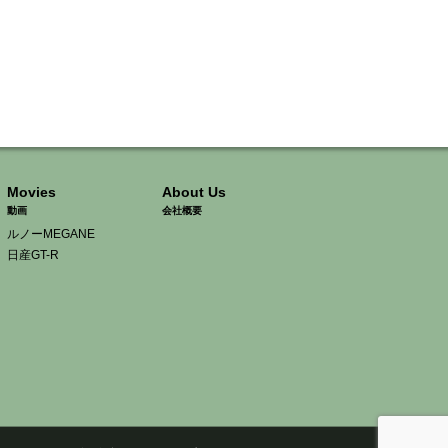
Movies
About Us
動画
会社概要
ルノーMEGANE
日産GT-R