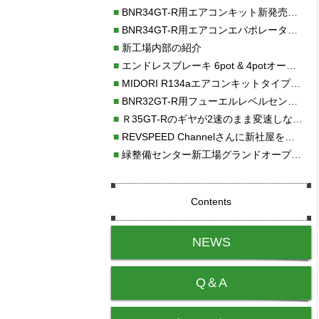
■
BNR34GT-R用エアコンキット新発売！！
■
BNR34GT-R用エアコンエバポレーターを新発売！！
■
新工場内部の紹介
■
エンドレスブレーキ 6pot & 4potオーバーホール
■
MIDORI R134aエアコンキットタイプⅡ取り付け
■
BNR32GT-R用フューエルレベルセンサー新発売！！
■
Ｒ35GT-Rのギヤが2速のまま変速しない！！
■
REVSPEED Channelさんに新社屋を紹介していただきました!!
■
緑整備センター新工場グランドオープン・続報
Contents
NEWS
Q＆A