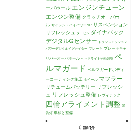
エンジンチューン
ーバホール
エンジン整備
クラッチオーバホー
ル
サスペンション
サイレントハイパワーNR
ダイナパック
リフレッシュ
タービン
デジタルGセンサー
トランスミッション
ブレーキキャ
ブレーキ
パワーデジタルイグナイター
ペ
リパーオーバホール
ヘッドライト光軸調整
ルマガード
ペルマガードボディ
マフラー
ーコーティング施工
ホイール
リチュームバッテリー
リフレッシ
リフレッシュ整備
ュ
レヴィテック
四輪アライメント調整
警
車検と整備
告灯
店舗紹介