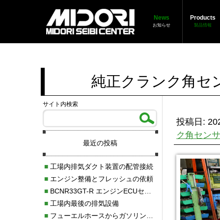
News
Products
お知らせ
製品情報
純正クランク角セ
サイト内検索
投稿日: 202
ク角センサ
最近の投稿
■
工場内排気ダクト装置の配管接続
■
エンジン整備とフレッシュの依頼
■
BCNR33GT-R エンジンECUセッティング調整
■
工場内最後の排気設備
■
フューエルホースからガソリン漏れ