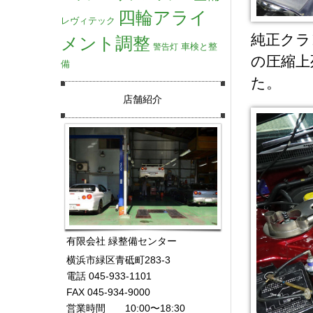
四輪アライ
レヴィテック
純正クラ
メント調整
車検と整
警告灯
の圧縮上
備
た。
店舗紹介
有限会社 緑整備センター
横浜市緑区青砥町283-3
電話 045-933-1101
FAX 045-934-9000
営業時間 10:00〜18:30