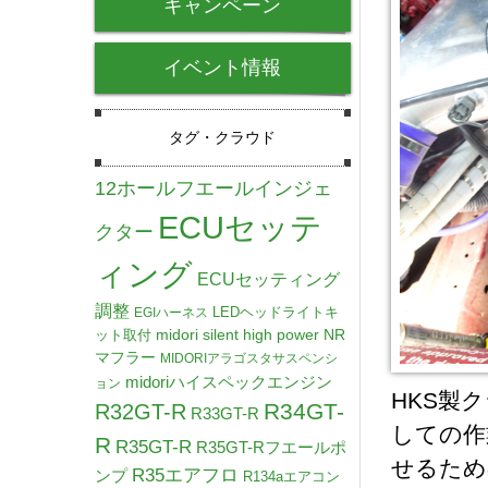
キャンペーン
イベント情報
タグ・クラウド
12ホールフエールインジェ
ECUセッテ
クター
ィング
ECUセッティング
調整
LEDヘッドライトキ
EGIハーネス
midori silent high power NR
ット取付
マフラー
MIDORIアラゴスタサスペンシ
midoriハイスペックエンジン
ョン
HKS製
R34GT-
R32GT-R
R33GT-R
しての作
R
R35GT-R
R35GT-Rフエールポ
せるため
R35エアフロ
ンプ
R134aエアコン