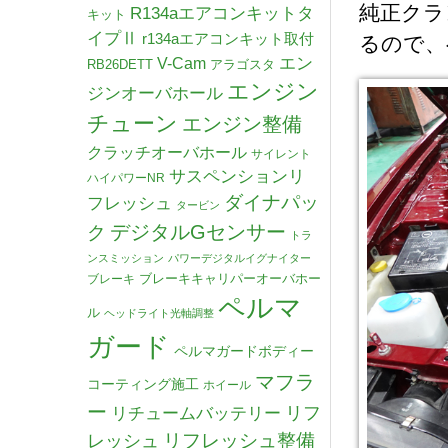
純正クラ
R134aエアコンキットタ
キット
イプⅡ
r134aエアコンキット取付
るので、
V-Cam
エン
RB26DETT
アラゴスタ
エンジン
ジンオーバホール
チューン
エンジン整備
クラッチオーバホール
サイレント
サスペンションリ
ハイパワーNR
ダイナパッ
フレッシュ
タービン
デジタルGセンサー
ク
トラ
ンスミッション
パワーデジタルイグナイター
ブレーキキャリパーオーバホー
ブレーキ
ペルマ
ル
ヘッドライト光軸調整
ガード
ペルマガードボディー
マフラ
コーティング施工
ホイール
ー
リチュームバッテリー
リフ
リフレッシュ整備
レッシュ