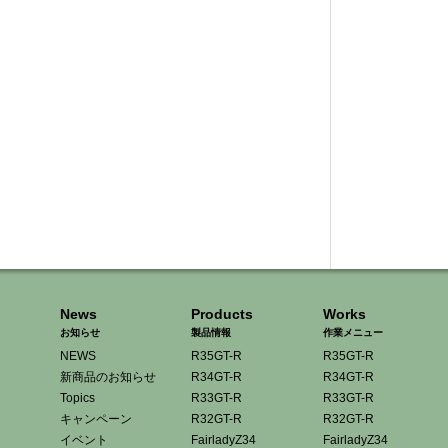
News
Products
Works
お知らせ
製品情報
作業メニュー
NEWS
R35GT-R
R35GT-R
新商品のお知らせ
R34GT-R
R34GT-R
Topics
R33GT-R
R33GT-R
キャンペーン
R32GT-R
R32GT-R
イベント
FairladyZ34
FairladyZ34