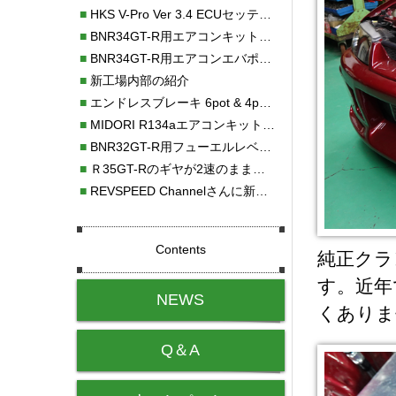
■
HKS V-Pro Ver 3.4 ECUセッティング
■
BNR34GT-R用エアコンキット新発売！！
■
BNR34GT-R用エアコンエバポレーターを新発売！！
■
新工場内部の紹介
■
エンドレスブレーキ 6pot & 4potオーバーホール
■
MIDORI R134aエアコンキットタイプⅡ取り付け
■
BNR32GT-R用フューエルレベルセンサー新発売！！
■
Ｒ35GT-Rのギヤが2速のまま変速しない！！
■
REVSPEED Channelさんに新社屋を紹介していただきました!!
Contents
純正クラ
す。近年
NEWS
くありま
Q＆A