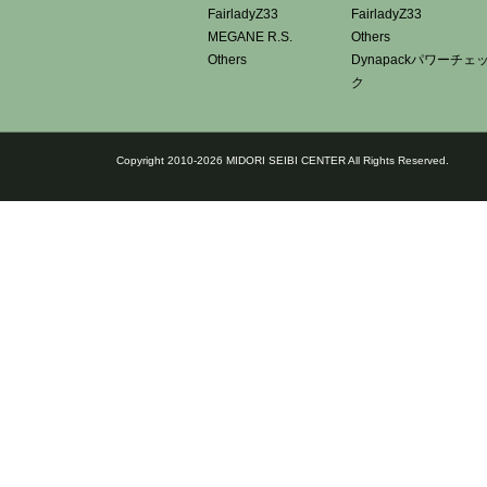
FairladyZ33
FairladyZ33
MEGANE R.S.
Others
Others
Dynapackパワーチェ
ク
Copyright 2010-2026 MIDORI SEIBI CENTER All Rights Reserved.