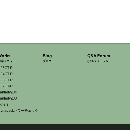
Works
Blog
Q&A Forum
作業メニュー
ブログ
Q&Aフォーラム
35GT-R
34GT-R
33GT-R
32GT-R
airladyZ34
airladyZ33
thers
Dynapackパワーチェック