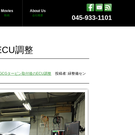
Movies
About Us
動画
会社概要
045-933-1101
ECU調整
mとGCGタービン取付後のECU調整
投稿者: 緑整備セン