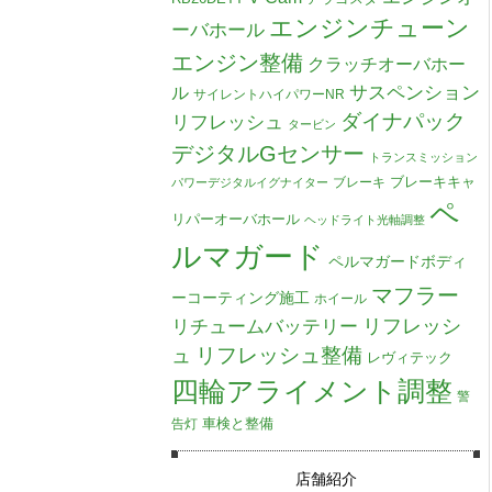
エンジンチューン
ーバホール
エンジン整備
クラッチオーバホー
ル
サスペンション
サイレントハイパワーNR
ダイナパック
リフレッシュ
タービン
デジタルGセンサー
トランスミッション
ブレーキキャ
ブレーキ
パワーデジタルイグナイター
ペ
リパーオーバホール
ヘッドライト光軸調整
ルマガード
ペルマガードボディ
マフラー
ーコーティング施工
ホイール
リチュームバッテリー
リフレッシ
リフレッシュ整備
ュ
レヴィテック
四輪アライメント調整
警
車検と整備
告灯
店舗紹介