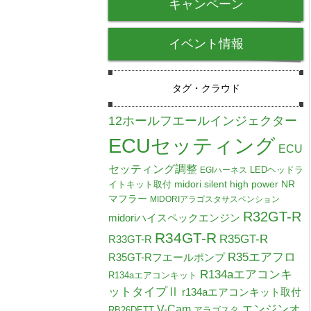
キャンペーン
イベント情報
タグ・クラウド
12ホールフエールインジェクター
ECUセッティング
ECU
セッティング調整
LEDヘッドラ
EGIハーネス
midori silent high power NR
イトキット取付
マフラー
MIDORIアラゴスタサスペンション
R32GT-R
midoriハイスペックエンジン
R34GT-R
R35GT-R
R33GT-R
R35エアフロ
R35GT-Rフエールポンプ
R134aエアコンキ
R134aエアコンキット
ットタイプⅡ
r134aエアコンキット取付
V-Cam
エンジンオ
RB26DETT
アラゴスタ