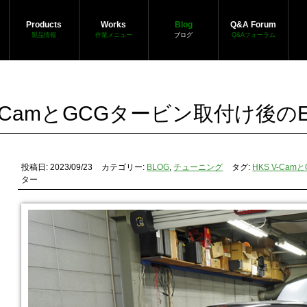
Products
Works
Blog
Q&A Forum
製品情報
作業メニュー
ブログ
Q&Aフォーラム
V-CamとGCGタービン取付け後の
投稿日: 2023/09/23
カテゴリー:
BLOG
,
チューニング
タグ:
HKS V-Ca
ター