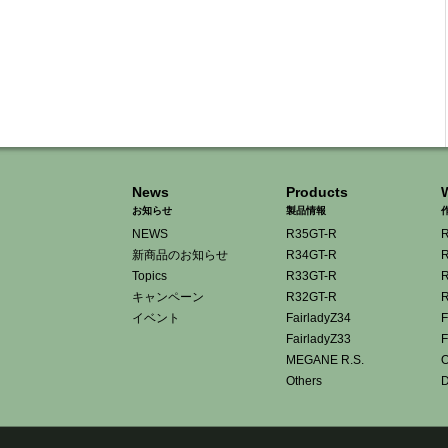
News
Products
お知らせ
製品情報
NEWS
R35GT-R
R
新商品のお知らせ
R34GT-R
R
Topics
R33GT-R
R
キャンペーン
R32GT-R
R
イベント
FairladyZ34
F
FairladyZ33
F
MEGANE R.S.
O
Others