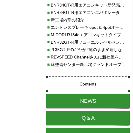
■
BNR34GT-R用エアコンキット新発売！！
■
BNR34GT-R用エアコンエバポレーターを新発売！！
■
新工場内部の紹介
■
エンドレスブレーキ 6pot & 4potオーバーホール
■
MIDORI R134aエアコンキットタイプⅡ取り付け
■
BNR32GT-R用フューエルレベルセンサー新発売！！
■
Ｒ35GT-Rのギヤが2速のまま変速しない！！
■
REVSPEED Channelさんに新社屋を紹介していただきました!!
■
緑整備センター新工場グランドオープン・続報
Contents
NEWS
Q＆A