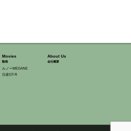
Movies
About Us
動画
会社概要
ルノーMEGANE
日産GT-R