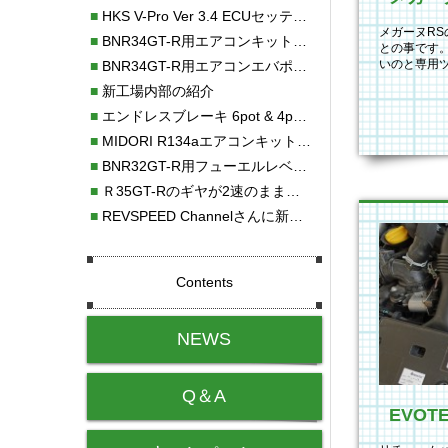
■
HKS V-Pro Ver 3.4 ECUセッティング
メガーヌR
■
BNR34GT-R用エアコンキット新発売！！
との事です
いのと専用
■
BNR34GT-R用エアコンエバポレーターを新発売！！
ルームは余
■
新工場内部の紹介
■
エンドレスブレーキ 6pot & 4potオーバーホール
■
MIDORI R134aエアコンキットタイプⅡ取り付け
■
BNR32GT-R用フューエルレベルセンサー新発売！！
■
Ｒ35GT-Rのギヤが2速のまま変速しない！！
■
REVSPEED Channelさんに新社屋を紹介していただきました!!
Contents
NEWS
Q＆A