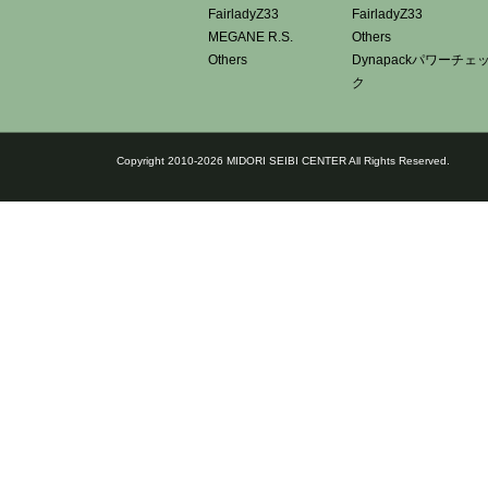
FairladyZ33
FairladyZ33
MEGANE R.S.
Others
Others
Dynapackパワーチェ
ク
Copyright 2010-2026 MIDORI SEIBI CENTER All Rights Reserved.