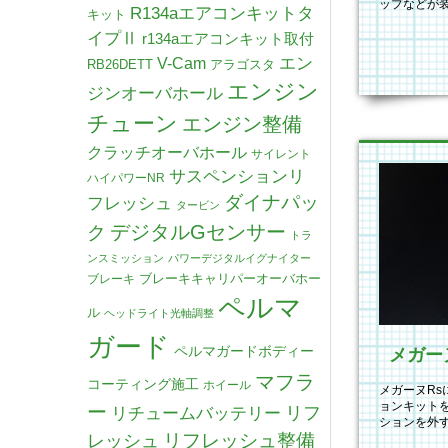
ップなどが
R134aエアコンキットタ
キット
対しての負
イプⅡ
r134aエアコンキット取付
V-Cam
エン
RB26DETT
アラゴスタ
エンジン
ジンオーバホール
チューン
エンジン整備
クラッチオーバホール
サイレント
サスペンションリ
ハイパワーNR
ダイナパッ
フレッシュ
タービン
デジタルGセンサー
ク
トラ
ンスミッション
パワーデジタルイグナイター
ブレーキキャリパーオーバホー
ブレーキ
ペルマ
ル
ヘッドライト光軸調整
ガード
ペルマガードボディー
マフラ
コーティング施工
ホイール
メガーヌRs
ョンキット
ー
リチュームバッテリー
リフ
ションを外
リフレッシュ整備
レッシュ
異なり、ナ