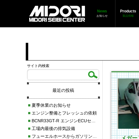
News
Products
お知らせ
製品情報
サイト内検索
最近の投稿
■
夏季休業のお知らせ
■
エンジン整備とフレッシュの依頼
■
BCNR33GT-R エンジンECUセッティング調整
■
工場内最後の排気設備
■
フューエルホースからガソリン漏れ