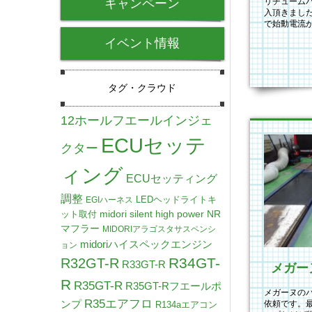
キャンペーン
リチュームバッ
入頂きまし
で始動電流
ムバッテリ
イベント情報
タグ・クラウド
12ホールフエールインジェ
ECUセッテ
クター
ィング
ECUセッティング
調整
LEDヘッドライトキ
EGIハーネス
midori silent high power NR
ット取付
マフラー
MIDORIアラゴスタサスペンシ
midoriハイスペックエンジン
ョン
R34GT-
R32GT-R
R33GT-R
R
R35GT-R
R35GT-Rフエールポ
メガーヌの
R35エアフロ
ンプ
依頼です。
R134aエアコン