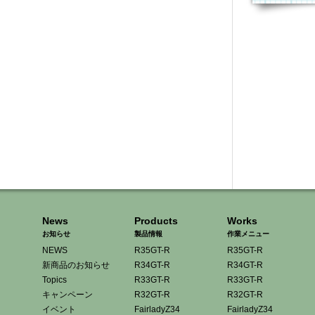
News
Products
Works
お知らせ
製品情報
作業メニュー
NEWS
R35GT-R
R35GT-R
新商品のお知らせ
R34GT-R
R34GT-R
Topics
R33GT-R
R33GT-R
キャンペーン
R32GT-R
R32GT-R
イベント
FairladyZ34
FairladyZ34