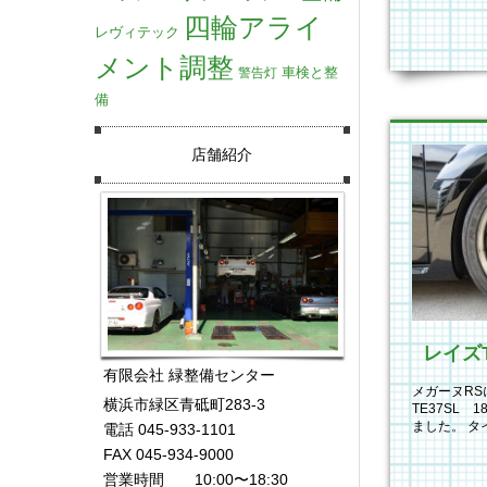
四輪アライ
レヴィテック
メント調整
車検と整
警告灯
備
店舗紹介
レイズ
有限会社 緑整備センター
メガーヌR
横浜市緑区青砥町283-3
TE37SL 1
ました。 タイ
電話 045-933-1101
した…
FAX 045-934-9000
営業時間 10:00〜18:30