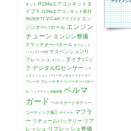
アライメン
R134aエアコンキットタ
キット
前後の車高
イプⅡ
r134aエアコンキット取付
V-Cam
エン
RB26DETT
アラゴスタ
エンジン
ジンオーバホール
チューン
エンジン整備
クラッチオーバホール
サイレント
サスペンションリ
ハイパワーNR
ダイナパッ
フレッシュ
タービン
デジタルGセンサー
ク
トラ
ンスミッション
パワーデジタルイグナイター
ブレーキキャリパーオーバホー
ブレーキ
ペルマ
ル
ヘッドライト光軸調整
ガード
ペルマガードボディー
マフラ
コーティング施工
ホイール
ー
リチュームバッテリー
リフ
リフレッシュ整備
レッシュ