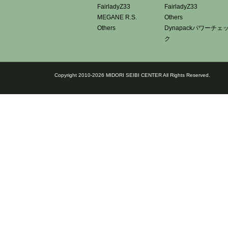
FairladyZ33
FairladyZ33
MEGANE R.S.
Others
Others
Dynapackパワーチェ
ク
Copyright 2010-2026 MIDORI SEIBI CENTER All Rights Reserved.