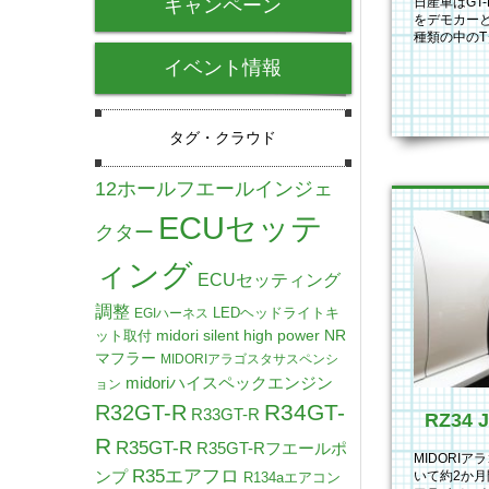
キャンペーン
日産車はGT
をデモカー
種類の中のT
キはmidori 
イベント情報
タグ・クラウド
12ホールフエールインジェ
ECUセッテ
クター
ィング
ECUセッティング
調整
LEDヘッドライトキ
EGIハーネス
midori silent high power NR
ット取付
マフラー
MIDORIアラゴスタサスペンシ
midoriハイスペックエンジン
ョン
R34GT-
R32GT-R
R33GT-R
R
R35GT-R
R35GT-Rフエールポ
MIDORI
R35エアフロ
ンプ
いて約2か月
R134aエアコン