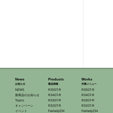
News
Products
Works
お知らせ
製品情報
作業メニュー
NEWS
R35GT-R
R35GT-R
新商品のお知らせ
R34GT-R
R34GT-R
Topics
R33GT-R
R33GT-R
キャンペーン
R32GT-R
R32GT-R
イベント
FairladyZ34
FairladyZ34