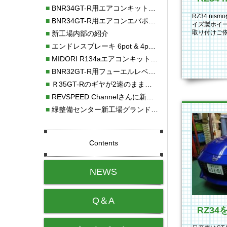
■
BNR34GT-R用エアコンキット新発売！！
RZ34 ni
■
BNR34GT-R用エアコンエバポレーターを新発売！！
イズ製ホイー
取り付けご
■
新工場内部の紹介
注してあった
■
エンドレスブレーキ 6pot & 4potオーバーホール
■
MIDORI R134aエアコンキットタイプⅡ取り付け
■
BNR32GT-R用フューエルレベルセンサー新発売！！
■
Ｒ35GT-Rのギヤが2速のまま変速しない！！
■
REVSPEED Channelさんに新社屋を紹介していただきました!!
■
緑整備センター新工場グランドオープン・続報
Contents
NEWS
Q＆A
RZ3