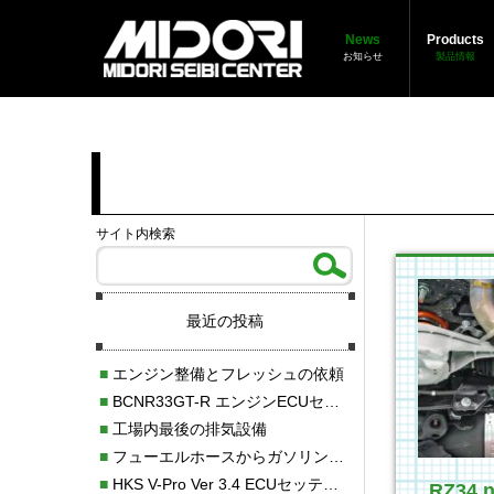
News
Products
お知らせ
製品情報
サイト内検索
最近の投稿
■
エンジン整備とフレッシュの依頼
■
BCNR33GT-R エンジンECUセッティング調整
■
工場内最後の排気設備
■
フューエルホースからガソリン漏れ
■
HKS V-Pro Ver 3.4 ECUセッティング