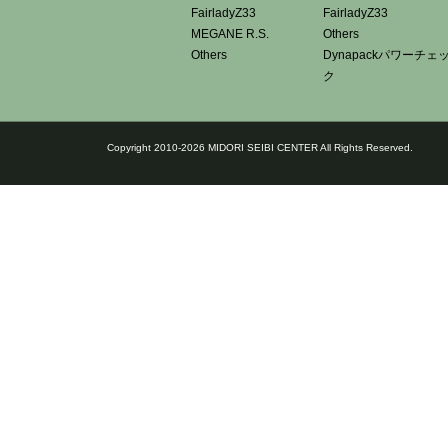
FairladyZ33
FairladyZ33
MEGANE R.S.
Others
Others
Dynapackパワーチェ
ク
Copyright 2010-2026 MIDORI SEIBI CENTER All Rights Reserved.