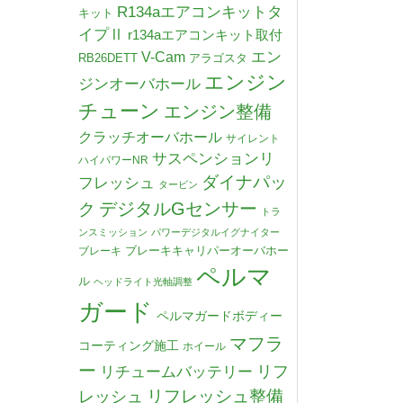
R134aエアコンキットタ
キット
イプⅡ
r134aエアコンキット取付
V-Cam
エン
RB26DETT
アラゴスタ
エンジン
ジンオーバホール
チューン
エンジン整備
クラッチオーバホール
サイレント
サスペンションリ
ハイパワーNR
ダイナパッ
フレッシュ
タービン
デジタルGセンサー
ク
トラ
ンスミッション
パワーデジタルイグナイター
ブレーキキャリパーオーバホー
ブレーキ
ペルマ
ル
ヘッドライト光軸調整
ガード
ペルマガードボディー
マフラ
コーティング施工
ホイール
ー
リチュームバッテリー
リフ
リフレッシュ整備
レッシュ