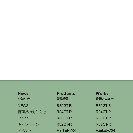
News
Products
Works
お知らせ
製品情報
作業メニュー
NEWS
R35GT-R
R35GT-R
新商品のお知らせ
R34GT-R
R34GT-R
Topics
R33GT-R
R33GT-R
キャンペーン
R32GT-R
R32GT-R
イベント
FairladyZ34
FairladyZ34