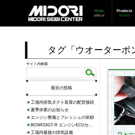
News
Products
お知らせ
製品情報
タグ「ウオーターポ
サイト内検索
最近の投稿
■
工場内排気ダクト装置の配管接続
■
夏季休業のお知らせ
■
エンジン整備とフレッシュの依頼
■
BCNR33GT-R エンジンECUセッティング調整
■
工場内最後の排気設備