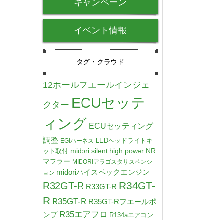
キャンペーン
イベント情報
タグ・クラウド
12ホールフエールインジェ
ECUセッテ
クター
ィング
ECUセッティング
調整
LEDヘッドライトキ
EGIハーネス
midori silent high power NR
ット取付
マフラー
MIDORIアラゴスタサスペンシ
midoriハイスペックエンジン
ョン
R34GT-
R32GT-R
R33GT-R
R
R35GT-R
R35GT-Rフエールポ
R35エアフロ
ンプ
R134aエアコン