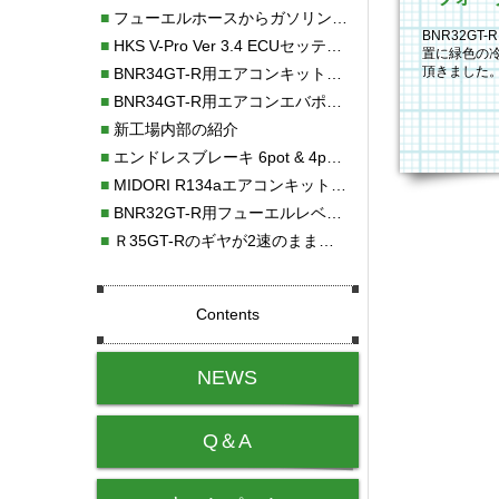
■
フューエルホースからガソリン漏れ
BNR32G
■
HKS V-Pro Ver 3.4 ECUセッティング
置に緑色の
頂きました
■
BNR34GT-R用エアコンキット新発売！！
ポンプ本体
■
BNR34GT-R用エアコンエバポレーターを新発売！！
■
新工場内部の紹介
■
エンドレスブレーキ 6pot & 4potオーバーホール
■
MIDORI R134aエアコンキットタイプⅡ取り付け
■
BNR32GT-R用フューエルレベルセンサー新発売！！
■
Ｒ35GT-Rのギヤが2速のまま変速しない！！
Contents
NEWS
Q＆A