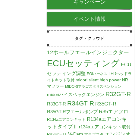
キャンペーン
イベント情報
タグ・クラウド
12ホールフエールインジェクター
ECUセッティング
ECU
セッティング調整
LEDヘッドラ
EGIハーネス
midori silent high power NR
イトキット取付
マフラー
MIDORIアラゴスタサスペンション
R32GT-R
midoriハイスペックエンジン
R34GT-R
R35GT-R
R33GT-R
R35エアフロ
R35GT-Rフエールポンプ
R134aエアコンキ
R134aエアコンキット
ットタイプⅡ
r134aエアコンキット取付
V-Cam
エンジンオ
RB26DETT
アラゴスタ