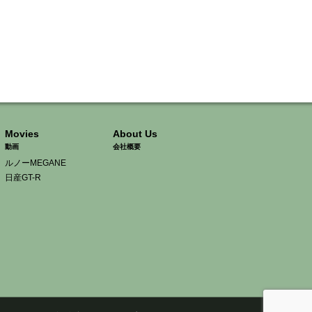
Movies
About Us
動画
会社概要
ルノーMEGANE
日産GT-R