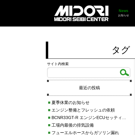
News
お知らせ
タグ
サイト内検索
最近の投稿
■
夏季休業のお知らせ
■
エンジン整備とフレッシュの依頼
■
BCNR33GT-R エンジンECUセッティング調整
■
工場内最後の排気設備
■
フューエルホースからガソリン漏れ