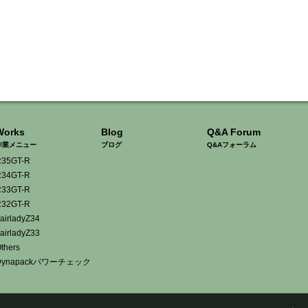
Works
Blog
Q&A Forum
作業メニュー
ブログ
Q&Aフォーラム
35GT-R
34GT-R
33GT-R
32GT-R
airladyZ34
airladyZ33
thers
Dynapackパワーチェック