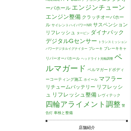
エンジンチューン
ーバホール
エンジン整備
クラッチオーバホー
ル
サスペンション
サイレントハイパワーNR
ダイナパック
リフレッシュ
タービン
デジタルGセンサー
トランスミッション
ブレーキキャ
ブレーキ
パワーデジタルイグナイター
ペ
リパーオーバホール
ヘッドライト光軸調整
ルマガード
ペルマガードボディ
マフラー
ーコーティング施工
ホイール
リチュームバッテリー
リフレッシ
リフレッシュ整備
ュ
レヴィテック
四輪アライメント調整
警
車検と整備
告灯
店舗紹介