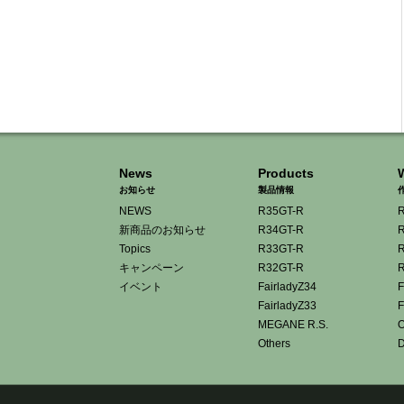
News
Products
お知らせ
製品情報
NEWS
R35GT-R
R
新商品のお知らせ
R34GT-R
R
Topics
R33GT-R
R
キャンペーン
R32GT-R
R
イベント
FairladyZ34
F
FairladyZ33
F
MEGANE R.S.
O
Others