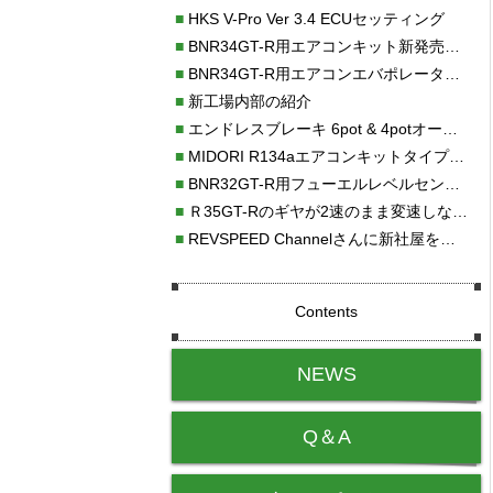
■
HKS V-Pro Ver 3.4 ECUセッティング
■
BNR34GT-R用エアコンキット新発売！！
■
BNR34GT-R用エアコンエバポレーターを新発売！！
■
新工場内部の紹介
■
エンドレスブレーキ 6pot & 4potオーバーホール
■
MIDORI R134aエアコンキットタイプⅡ取り付け
■
BNR32GT-R用フューエルレベルセンサー新発売！！
■
Ｒ35GT-Rのギヤが2速のまま変速しない！！
■
REVSPEED Channelさんに新社屋を紹介していただきました!!
Contents
NEWS
Q＆A