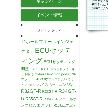
キャンペーン
サーキット
依頼されたB
る様に、ナ
渡したので
イベント情報
タグ・クラウド
12ホールフエールインジェ
ECUセッテ
クター
ィング
ECUセッティング
調整
LEDヘッドライトキ
EGIハーネス
midori silent high power NR
ット取付
マフラー
MIDORIアラゴスタサスペンシ
midoriハイスペックエンジン
ョン
R34GT-
R32GT-R
R33GT-R
R
R35GT-R
R35GT-Rフエールポ
R35エアフロ
ンプ
R134aエアコン