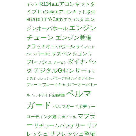
R134aエアコンキットタ
キット
イプⅡ
r134aエアコンキット取付
V-Cam
エン
RB26DETT
アラゴスタ
エンジン
ジンオーバホール
チューン
エンジン整備
クラッチオーバホール
サイレント
サスペンションリ
ハイパワーNR
ダイナパッ
フレッシュ
タービン
デジタルGセンサー
ク
トラ
ンスミッション
パワーデジタルイグナイター
ブレーキキャリパーオーバホー
ブレーキ
ペルマ
ル
ヘッドライト光軸調整
ガード
ペルマガードボディー
マフラ
コーティング施工
ホイール
ー
リチュームバッテリー
リフ
リフレッシュ整備
レッシュ