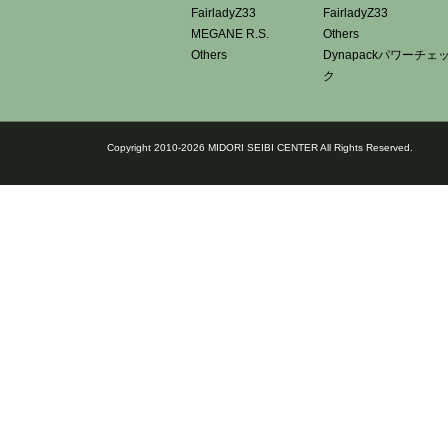
FairladyZ33
FairladyZ33
MEGANE R.S.
Others
Others
Dynapackパワーチェ
ク
Copyright 2010-2026 MIDORI SEIBI CENTER All Rights Reserved.