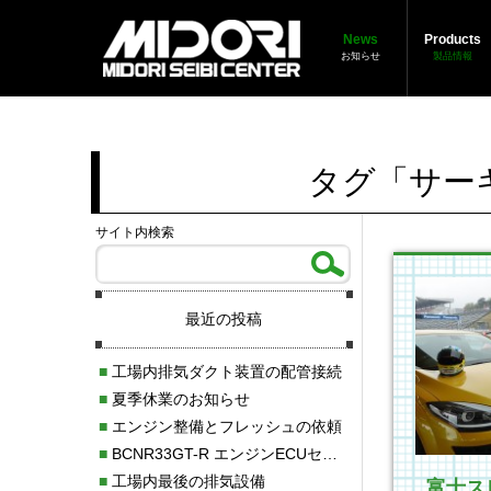
News
Products
お知らせ
製品情報
タグ「サー
サイト内検索
最近の投稿
■
工場内排気ダクト装置の配管接続
■
夏季休業のお知らせ
■
エンジン整備とフレッシュの依頼
■
BCNR33GT-R エンジンECUセッティング調整
■
工場内最後の排気設備
富士ス