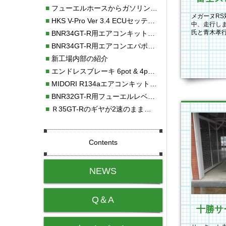
■
フューエルホースからガソリン漏れ
メガーヌRS
■
HKS V-Pro Ver 3.4 ECUセッティング
中、走行し
氏と青木孝
■
BNR34GT-R用エアコンキット新発売！！
イギリスから
■
BNR34GT-R用エアコンエバポレーターを新発売！！
■
新工場内部の紹介
■
エンドレスブレーキ 6pot & 4potオーバーホール
■
MIDORI R134aエアコンキットタイプⅡ取り付け
■
BNR32GT-R用フューエルレベルセンサー新発売！！
■
Ｒ35GT-Rのギヤが2速のまま変速しない！！
Contents
NEWS
Q＆A
十勝サ