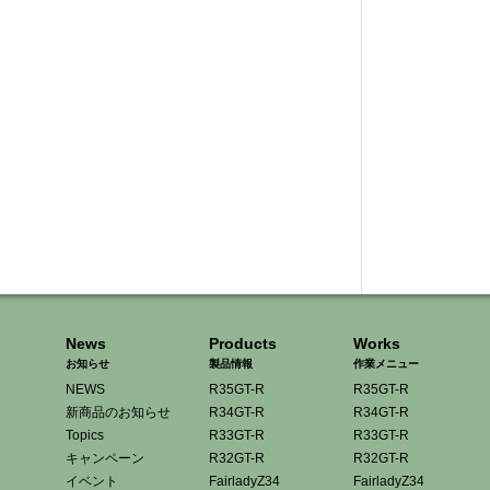
News
Products
Works
お知らせ
製品情報
作業メニュー
NEWS
R35GT-R
R35GT-R
新商品のお知らせ
R34GT-R
R34GT-R
Topics
R33GT-R
R33GT-R
キャンペーン
R32GT-R
R32GT-R
イベント
FairladyZ34
FairladyZ34