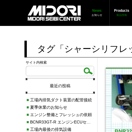
News
Products
お知らせ
製品情報
タグ「シャーシリフレ
サイト内検索
最近の投稿
■
工場内排気ダクト装置の配管接続
■
夏季休業のお知らせ
■
エンジン整備とフレッシュの依頼
■
BCNR33GT-R エンジンECUセッティング調整
■
工場内最後の排気設備