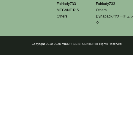
FairladyZ33
FairladyZ33
MEGANE R.S.
Others
Others
Dynapackパワーチェ
ク
Copyright 2010-2026 MIDORI SEIBI CENTER All Rights Reserved.