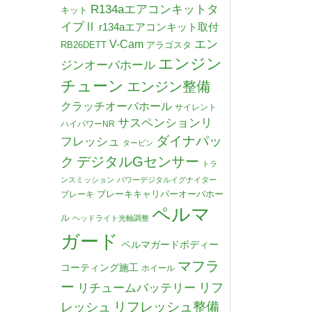
R134aエアコンキットタ
キット
イプⅡ
r134aエアコンキット取付
V-Cam
エン
RB26DETT
アラゴスタ
エンジン
ジンオーバホール
チューン
エンジン整備
クラッチオーバホール
サイレント
サスペンションリ
ハイパワーNR
ダイナパッ
フレッシュ
タービン
デジタルGセンサー
ク
トラ
ンスミッション
パワーデジタルイグナイター
ブレーキキャリパーオーバホー
ブレーキ
ペルマ
ル
ヘッドライト光軸調整
ガード
ペルマガードボディー
マフラ
コーティング施工
ホイール
ー
リチュームバッテリー
リフ
リフレッシュ整備
レッシュ