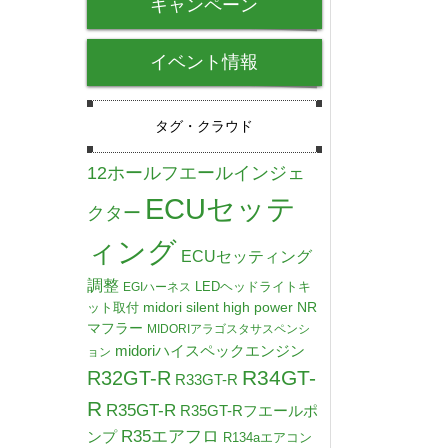
キャンペーン
イベント情報
タグ・クラウド
12ホールフエールインジェ
ECUセッテ
クター
ィング
ECUセッティング
調整
LEDヘッドライトキ
EGIハーネス
midori silent high power NR
ット取付
マフラー
MIDORIアラゴスタサスペンシ
midoriハイスペックエンジン
ョン
R34GT-
R32GT-R
R33GT-R
R
R35GT-R
R35GT-Rフエールポ
R35エアフロ
ンプ
R134aエアコン