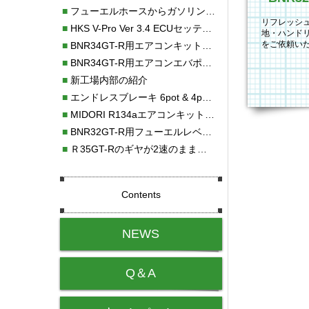
■
フューエルホースからガソリン漏れ
リフレッシュ
■
HKS V-Pro Ver 3.4 ECUセッティング
地・ハンド
をご依頼い
■
BNR34GT-R用エアコンキット新発売！！
ョン関係の
■
BNR34GT-R用エアコンエバポレーターを新発売！！
■
新工場内部の紹介
■
エンドレスブレーキ 6pot & 4potオーバーホール
■
MIDORI R134aエアコンキットタイプⅡ取り付け
■
BNR32GT-R用フューエルレベルセンサー新発売！！
■
Ｒ35GT-Rのギヤが2速のまま変速しない！！
Contents
NEWS
Q＆A