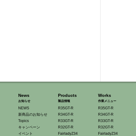
News
Products
Works
お知らせ
製品情報
作業メニュー
NEWS
R35GT-R
R35GT-R
新商品のお知らせ
R34GT-R
R34GT-R
Topics
R33GT-R
R33GT-R
キャンペーン
R32GT-R
R32GT-R
イベント
FairladyZ34
FairladyZ34