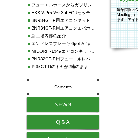
■
フューエルホースからガソリン漏れ
毎年恒例のGT-
■
HKS V-Pro Ver 3.4 ECUセッティング
Meetin
ます。アイ
■
BNR34GT-R用エアコンキット新発売！！
地よい低音
■
BNR34GT-R用エアコンエバポレーターを新発売！！
■
新工場内部の紹介
■
エンドレスブレーキ 6pot & 4potオーバーホール
■
MIDORI R134aエアコンキットタイプⅡ取り付け
■
BNR32GT-R用フューエルレベルセンサー新発売！！
■
Ｒ35GT-Rのギヤが2速のまま変速しない！！
Contents
NEWS
Q＆A