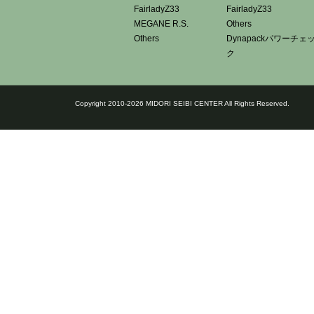
FairladyZ33
FairladyZ33
MEGANE R.S.
Others
Others
Dynapackパワーチェ
ク
Copyright 2010-2026 MIDORI SEIBI CENTER All Rights Reserved.