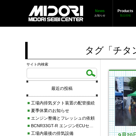
News
Products
お知らせ
製品情報
タグ「チタ
サイト内検索
最近の投稿
■
工場内排気ダクト装置の配管接続
■
夏季休業のお知らせ
■
エンジン整備とフレッシュの依頼
■
BCNR33GT-R エンジンECUセッティング調整
■
工場内最後の排気設備