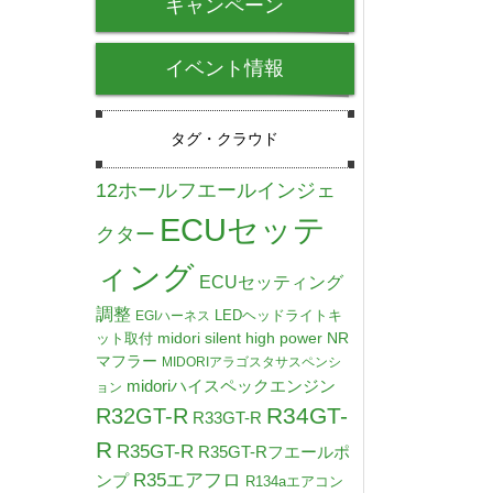
キャンペーン
イベント情報
タグ・クラウド
12ホールフエールインジェ
ECUセッテ
クター
ィング
ECUセッティング
調整
LEDヘッドライトキ
EGIハーネス
midori silent high power NR
ット取付
マフラー
MIDORIアラゴスタサスペンシ
midoriハイスペックエンジン
ョン
R34GT-
R32GT-R
R33GT-R
R
R35GT-R
R35GT-Rフエールポ
R35エアフロ
ンプ
R134aエアコン