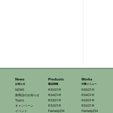
News
Products
Works
お知らせ
製品情報
作業メニュー
NEWS
R35GT-R
R35GT-R
新商品のお知らせ
R34GT-R
R34GT-R
Topics
R33GT-R
R33GT-R
キャンペーン
R32GT-R
R32GT-R
イベント
FairladyZ34
FairladyZ34