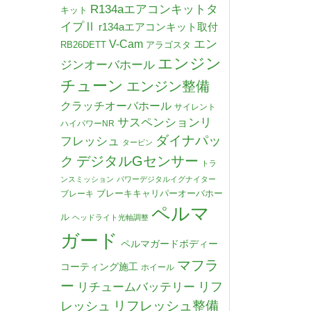
R134aエアコンキットタ
キット
イプⅡ
r134aエアコンキット取付
V-Cam
エン
RB26DETT
アラゴスタ
エンジン
ジンオーバホール
チューン
エンジン整備
クラッチオーバホール
サイレント
サスペンションリ
ハイパワーNR
ダイナパッ
フレッシュ
タービン
デジタルGセンサー
ク
トラ
ンスミッション
パワーデジタルイグナイター
ブレーキキャリパーオーバホー
ブレーキ
ペルマ
ル
ヘッドライト光軸調整
ガード
ペルマガードボディー
マフラ
コーティング施工
ホイール
ー
リチュームバッテリー
リフ
リフレッシュ整備
レッシュ