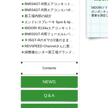
■
BNR34GT-R用エアコンキット新発売！！
MIDORI
■
BNR34GT-R用エアコンエバポレーターを新発売！！
ボンボンネ
重量を測定し
■
新工場内部の紹介
ンドアー重
■
エンドレスブレーキ 6pot & 4potオーバーホール
■
MIDORI R134aエアコンキットタイプⅡ取り付け
■
BNR32GT-R用フューエルレベルセンサー新発売！！
■
Ｒ35GT-Rのギヤが2速のまま変速しない！！
■
REVSPEED Channelさんに新社屋を紹介していただきました!!
■
緑整備センター新工場グランドオープン・続報
Contents
NEWS
Q＆A