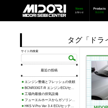
News
Products
お知らせ
製品情報
タグ「ドラ
サイト内検索
最近の投稿
■
エンジン整備とフレッシュの依頼
■
BCNR33GT-R エンジンECUセッティング調整
■
工場内最後の排気設備
■
フューエルホースからガソリン漏れ
■
HKS V-Pro Ver 3.4 ECUセッティング
MID