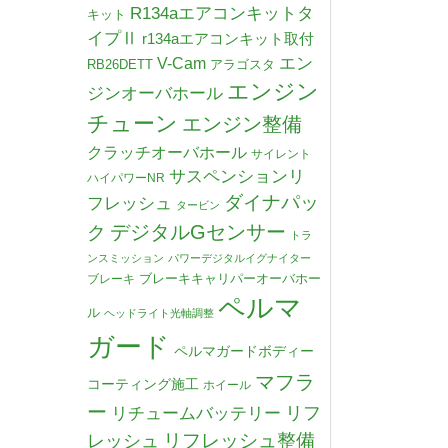
R134aエアコンキットタ
キット
イプⅡ
r134aエアコンキット取付
V-Cam
エン
RB26DETT
アラゴスタ
エンジン
ジンオーバホール
チューン
エンジン整備
クラッチオーバホール
サイレント
サスペンションリ
ハイパワーNR
ダイナパッ
フレッシュ
タービン
デジタルGセンサー
ク
トラ
ンスミッション
パワーデジタルイグナイター
ブレーキキャリパーオーバホー
ブレーキ
ペルマ
ル
ヘッドライト光軸調整
ガード
ペルマガードボディー
マフラ
コーティング施工
ホイール
ー
リチュームバッテリー
リフ
リフレッシュ整備
レッシュ