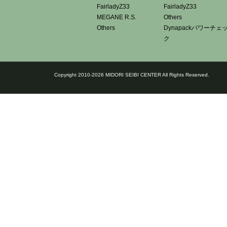
FairladyZ33
FairladyZ33
MEGANE R.S.
Others
Others
Dynapackパワーチェ
ク
Copyright 2010-2026 MIDORI SEIBI CENTER All Rights Reserved.