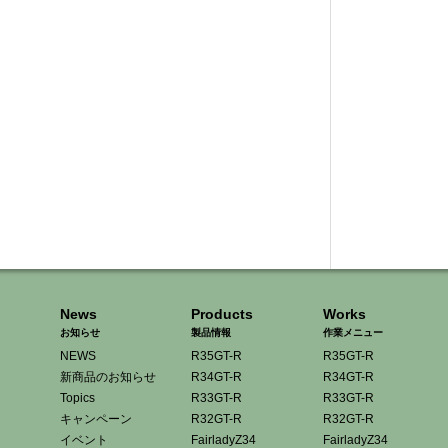
News
Products
Works
お知らせ
製品情報
作業メニュー
NEWS
R35GT-R
R35GT-R
新商品のお知らせ
R34GT-R
R34GT-R
Topics
R33GT-R
R33GT-R
キャンペーン
R32GT-R
R32GT-R
イベント
FairladyZ34
FairladyZ34