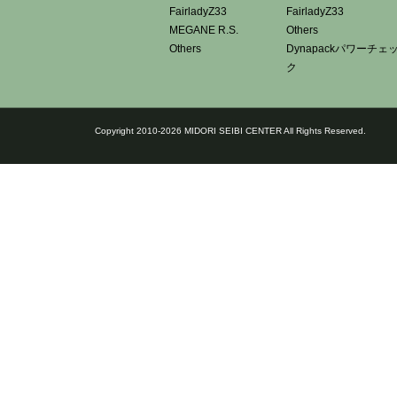
FairladyZ33
FairladyZ33
MEGANE R.S.
Others
Others
Dynapackパワーチェ
ク
Copyright 2010-2026 MIDORI SEIBI CENTER All Rights Reserved.