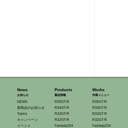
News
Products
Works
お知らせ
製品情報
作業メニュー
NEWS
R35GT-R
R35GT-R
新商品のお知らせ
R34GT-R
R34GT-R
Topics
R33GT-R
R33GT-R
キャンペーン
R32GT-R
R32GT-R
イベント
FairladyZ34
FairladyZ34