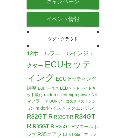
キャンペーン
イベント情報
タグ・クラウド
12ホールフエールインジェ
ECUセッテ
クター
ィング
ECUセッティング
調整
LEDヘッドライトキ
EGIハーネス
midori silent high power NR
ット取付
マフラー
MIDORIアラゴスタサスペンシ
midoriハイスペックエンジン
ョン
R34GT-
R32GT-R
R33GT-R
R
R35GT-R
R35GT-Rフエールポ
R35エアフロ
ンプ
R134aエアコン