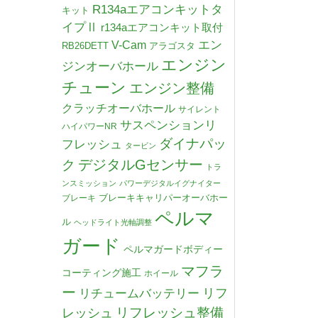
R134aエアコンキットタ
キット
イプⅡ
r134aエアコンキット取付
V-Cam
エン
RB26DETT
アラゴスタ
エンジン
ジンオーバホール
チューン
エンジン整備
クラッチオーバホール
サイレント
サスペンションリ
ハイパワーNR
ダイナパッ
フレッシュ
タービン
デジタルGセンサー
ク
トラ
ンスミッション
パワーデジタルイグナイター
ブレーキキャリパーオーバホー
ブレーキ
ペルマ
ル
ヘッドライト光軸調整
ガード
ペルマガードボディー
マフラ
コーティング施工
ホイール
ー
リチュームバッテリー
リフ
リフレッシュ整備
レッシュ