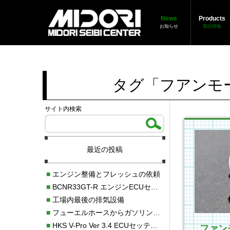
News
Products
お知らせ
製品情報
タグ「フアンモ
サイト内検索
最近の投稿
■
エンジン整備とフレッシュの依頼
■
BCNR33GT-R エンジンECUセッティング調整
■
工場内最後の排気設備
■
フューエルホースからガソリン漏れ
■
HKS V-Pro Ver 3.4 ECUセッティング
ファン