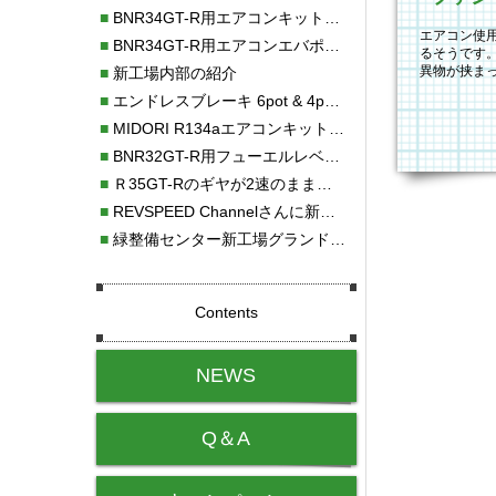
■
BNR34GT-R用エアコンキット新発売！！
エアコン使
■
BNR34GT-R用エアコンエバポレーターを新発売！！
るそうです
異物が挟ま
■
新工場内部の紹介
みました。 
■
エンドレスブレーキ 6pot & 4potオーバーホール
■
MIDORI R134aエアコンキットタイプⅡ取り付け
■
BNR32GT-R用フューエルレベルセンサー新発売！！
■
Ｒ35GT-Rのギヤが2速のまま変速しない！！
■
REVSPEED Channelさんに新社屋を紹介していただきました!!
■
緑整備センター新工場グランドオープン・続報
Contents
NEWS
Q＆A