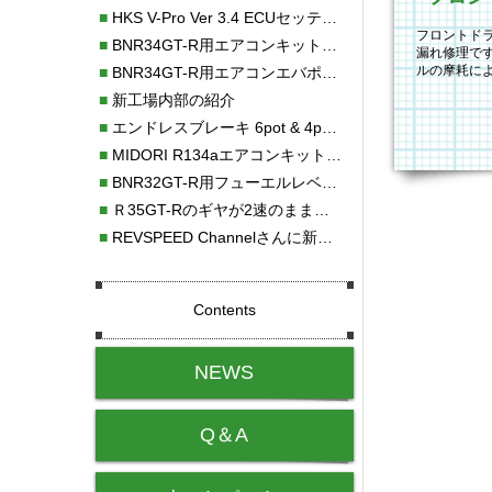
■
HKS V-Pro Ver 3.4 ECUセッティング
フロントド
■
BNR34GT-R用エアコンキット新発売！！
漏れ修理で
ルの摩耗に
■
BNR34GT-R用エアコンエバポレーターを新発売！！
みました。
■
新工場内部の紹介
■
エンドレスブレーキ 6pot & 4potオーバーホール
■
MIDORI R134aエアコンキットタイプⅡ取り付け
■
BNR32GT-R用フューエルレベルセンサー新発売！！
■
Ｒ35GT-Rのギヤが2速のまま変速しない！！
■
REVSPEED Channelさんに新社屋を紹介していただきました!!
Contents
NEWS
Q＆A