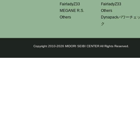
FairladyZ33
FairladyZ33
MEGANE R.S.
Others
Others
Dynapackパワーチェ
ク
Copyright 2010-2026 MIDORI SEIBI CENTER All Rights Reserved.