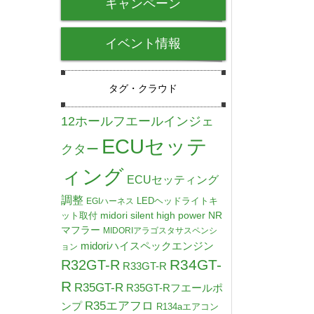
キャンペーン
イベント情報
タグ・クラウド
12ホールフエールインジェ
ECUセッテ
クター
ィング
ECUセッティング
調整
LEDヘッドライトキ
EGIハーネス
midori silent high power NR
ット取付
マフラー
MIDORIアラゴスタサスペンシ
midoriハイスペックエンジン
ョン
R34GT-
R32GT-R
R33GT-R
R
R35GT-R
R35GT-Rフエールポ
R35エアフロ
ンプ
R134aエアコン