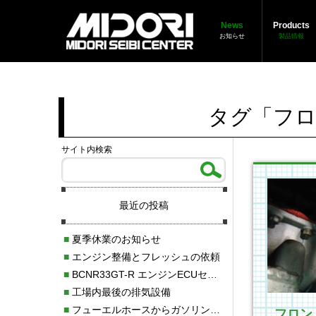
News
Products
お知らせ
製品情報
タグ「フロ
サイト内検索
最近の投稿
■
夏季休業のお知らせ
■
エンジン整備とフレッシュの依頼
■
BCNR33GT-R エンジンECUセッティング調整
■
工場内最後の排気設備
■
フューエルホースからガソリン漏れ