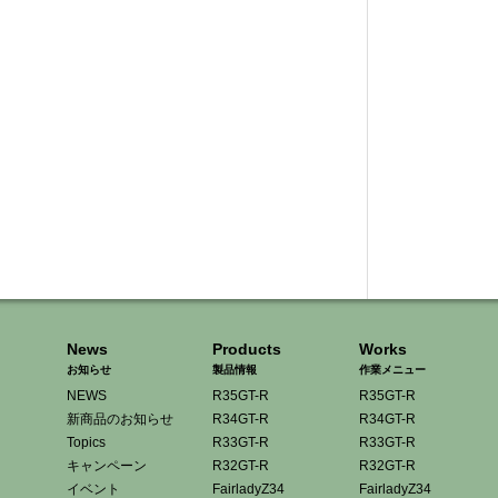
News
Products
Works
お知らせ
製品情報
作業メニュー
NEWS
R35GT-R
R35GT-R
新商品のお知らせ
R34GT-R
R34GT-R
Topics
R33GT-R
R33GT-R
キャンペーン
R32GT-R
R32GT-R
イベント
FairladyZ34
FairladyZ34