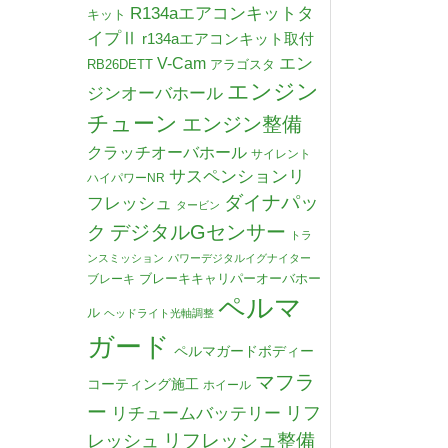
R134aエアコンキットタ
キット
イプⅡ
r134aエアコンキット取付
V-Cam
エン
RB26DETT
アラゴスタ
エンジン
ジンオーバホール
チューン
エンジン整備
クラッチオーバホール
サイレント
サスペンションリ
ハイパワーNR
ダイナパッ
フレッシュ
タービン
デジタルGセンサー
ク
トラ
ンスミッション
パワーデジタルイグナイター
ブレーキキャリパーオーバホー
ブレーキ
ペルマ
ル
ヘッドライト光軸調整
ガード
ペルマガードボディー
マフラ
コーティング施工
ホイール
ー
リチュームバッテリー
リフ
リフレッシュ整備
レッシュ