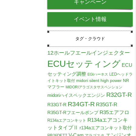
キャンペーン
イベント情報
タグ・クラウド
12ホールフエールインジェクター
ECUセッティング
ECU
セッティング調整
LEDヘッドラ
EGIハーネス
midori silent high power NR
イトキット取付
マフラー
MIDORIアラゴスタサスペンション
R32GT-R
midoriハイスペックエンジン
R34GT-R
R35GT-R
R33GT-R
R35エアフロ
R35GT-Rフエールポンプ
R134aエアコンキ
R134aエアコンキット
ットタイプⅡ
r134aエアコンキット取付
V-Cam
エンジンオ
RB26DETT
アラゴスタ