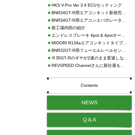
■
HKS V-Pro Ver 3.4 ECUセッティング
■
BNR34GT-R用エアコンキット新発売！！
■
BNR34GT-R用エアコンエバポレーターを新発売！！
■
新工場内部の紹介
■
エンドレスブレーキ 6pot & 4potオーバーホール
■
MIDORI R134aエアコンキットタイプⅡ取り付け
■
BNR32GT-R用フューエルレベルセンサー新発売！！
■
Ｒ35GT-Rのギヤが2速のまま変速しない！！
■
REVSPEED Channelさんに新社屋を紹介していただきました!!
Contents
NEWS
Q＆A