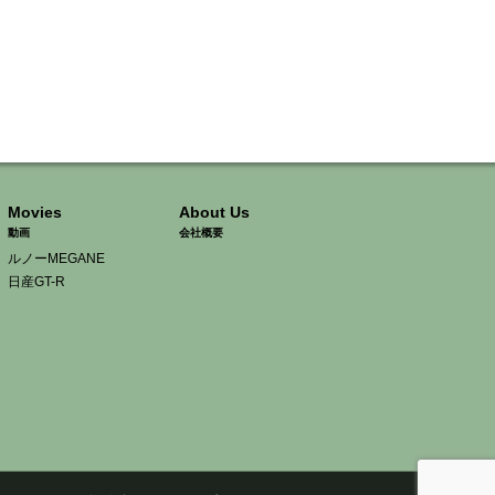
Movies
About Us
動画
会社概要
ルノーMEGANE
日産GT-R