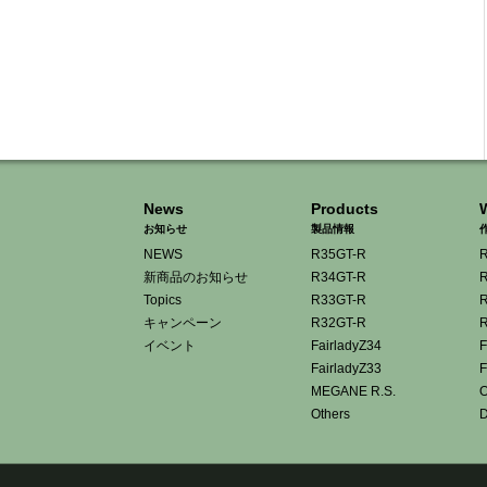
News
Products
お知らせ
製品情報
NEWS
R35GT-R
R
新商品のお知らせ
R34GT-R
R
Topics
R33GT-R
R
キャンペーン
R32GT-R
R
イベント
FairladyZ34
F
FairladyZ33
F
MEGANE R.S.
O
Others