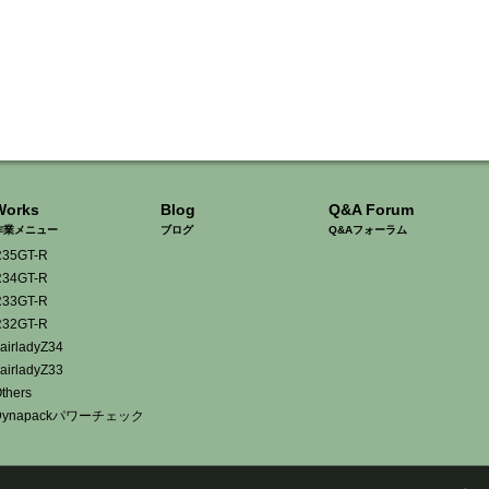
Works
Blog
Q&A Forum
作業メニュー
ブログ
Q&Aフォーラム
35GT-R
34GT-R
33GT-R
32GT-R
airladyZ34
airladyZ33
thers
Dynapackパワーチェック