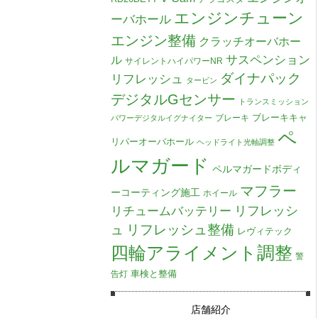
エンジンチューン
ーバホール
エンジン整備
クラッチオーバホー
ル
サスペンション
サイレントハイパワーNR
ダイナパック
リフレッシュ
タービン
デジタルGセンサー
トランスミッション
ブレーキキャ
ブレーキ
パワーデジタルイグナイター
ペ
リパーオーバホール
ヘッドライト光軸調整
ルマガード
ペルマガードボディ
マフラー
ーコーティング施工
ホイール
リチュームバッテリー
リフレッシ
リフレッシュ整備
ュ
レヴィテック
四輪アライメント調整
警
車検と整備
告灯
店舗紹介