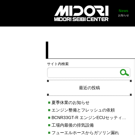
News
お知らせ
サイト内検索
最近の投稿
■
夏季休業のお知らせ
■
エンジン整備とフレッシュの依頼
■
BCNR33GT-R エンジンECUセッティング調整
■
工場内最後の排気設備
■
フューエルホースからガソリン漏れ