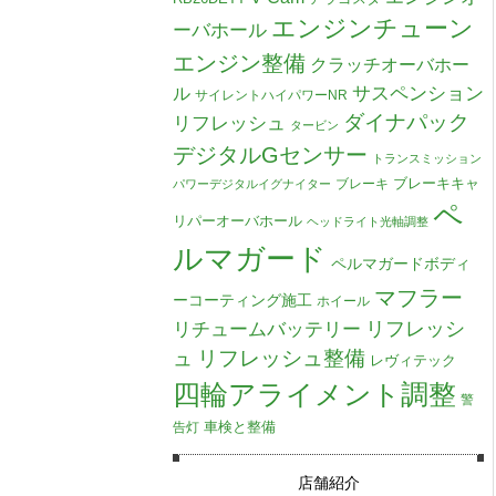
エンジンチューン
ーバホール
エンジン整備
クラッチオーバホー
ル
サスペンション
サイレントハイパワーNR
ダイナパック
リフレッシュ
タービン
デジタルGセンサー
トランスミッション
ブレーキキャ
ブレーキ
パワーデジタルイグナイター
ペ
リパーオーバホール
ヘッドライト光軸調整
ルマガード
ペルマガードボディ
マフラー
ーコーティング施工
ホイール
リチュームバッテリー
リフレッシ
リフレッシュ整備
ュ
レヴィテック
四輪アライメント調整
警
車検と整備
告灯
店舗紹介