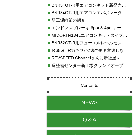
■
BNR34GT-R用エアコンキット新発売！！
■
BNR34GT-R用エアコンエバポレーターを新発売！！
■
新工場内部の紹介
■
エンドレスブレーキ 6pot & 4potオーバーホール
■
MIDORI R134aエアコンキットタイプⅡ取り付け
■
BNR32GT-R用フューエルレベルセンサー新発売！！
■
Ｒ35GT-Rのギヤが2速のまま変速しない！！
■
REVSPEED Channelさんに新社屋を紹介していただきました!!
■
緑整備センター新工場グランドオープン・続報
Contents
NEWS
Q＆A