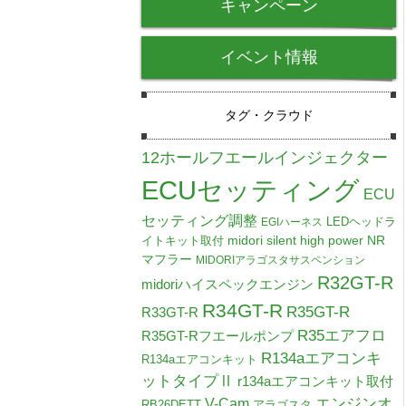
キャンペーン
イベント情報
タグ・クラウド
12ホールフエールインジェクター
ECUセッティング
ECU
セッティング調整
LEDヘッドラ
EGIハーネス
midori silent high power NR
イトキット取付
マフラー
MIDORIアラゴスタサスペンション
R32GT-R
midoriハイスペックエンジン
R34GT-R
R35GT-R
R33GT-R
R35エアフロ
R35GT-Rフエールポンプ
R134aエアコンキ
R134aエアコンキット
ットタイプⅡ
r134aエアコンキット取付
V-Cam
エンジンオ
RB26DETT
アラゴスタ