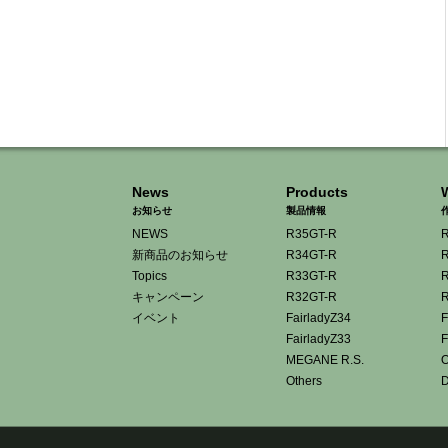
News
Products
お知らせ
製品情報
NEWS
R35GT-R
R
新商品のお知らせ
R34GT-R
R
Topics
R33GT-R
R
キャンペーン
R32GT-R
R
イベント
FairladyZ34
F
FairladyZ33
F
MEGANE R.S.
O
Others