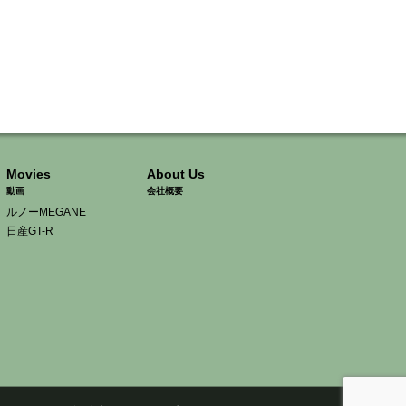
Movies
About Us
動画
会社概要
ルノーMEGANE
日産GT-R