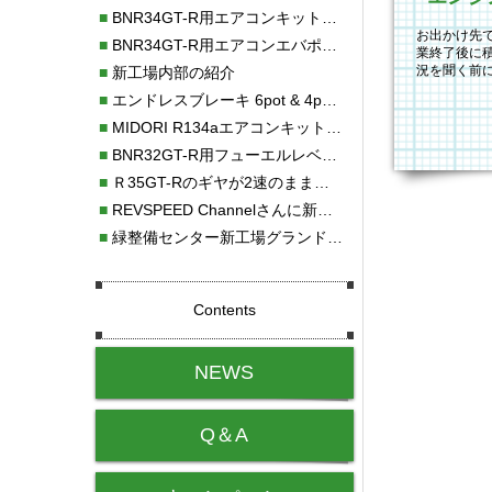
■
BNR34GT-R用エアコンキット新発売！！
お出かけ先
■
BNR34GT-R用エアコンエバポレーターを新発売！！
業終了後に
況を聞く前
■
新工場内部の紹介
カチカチと
■
エンドレスブレーキ 6pot & 4potオーバーホール
■
MIDORI R134aエアコンキットタイプⅡ取り付け
■
BNR32GT-R用フューエルレベルセンサー新発売！！
■
Ｒ35GT-Rのギヤが2速のまま変速しない！！
■
REVSPEED Channelさんに新社屋を紹介していただきました!!
■
緑整備センター新工場グランドオープン・続報
Contents
NEWS
Q＆A