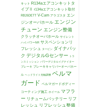
R134aエアコンキットタ
キット
イプⅡ
r134aエアコンキット取付
V-Cam
エン
RB26DETT
アラゴスタ
エンジン
ジンオーバホール
チューン
エンジン整備
クラッチオーバホール
サイレント
サスペンションリ
ハイパワーNR
ダイナパッ
フレッシュ
タービン
デジタルGセンサー
ク
トラ
ンスミッション
パワーデジタルイグナイター
ブレーキキャリパーオーバホー
ブレーキ
ペルマ
ル
ヘッドライト光軸調整
ガード
ペルマガードボディー
マフラ
コーティング施工
ホイール
ー
リチュームバッテリー
リフ
リフレッシュ整備
レッシュ