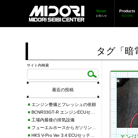
News
Products
お知らせ
製品情報
タグ「暗
サイト内検索
最近の投稿
■
エンジン整備とフレッシュの依頼
■
BCNR33GT-R エンジンECUセッティング調整
■
工場内最後の排気設備
■
フューエルホースからガソリン漏れ
■
HKS V-Pro Ver 3.4 ECUセッティング
エンジ