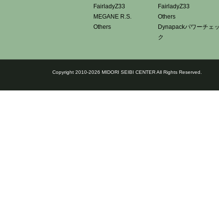
FairladyZ33
FairladyZ33
MEGANE R.S.
Others
Others
Dynapackパワーチェ
ク
Copyright 2010-2026 MIDORI SEIBI CENTER All Rights Reserved.