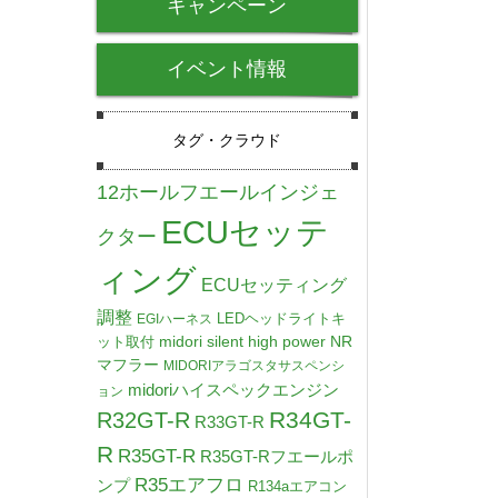
キャンペーン
イベント情報
タグ・クラウド
12ホールフエールインジェ
ECUセッテ
クター
ィング
ECUセッティング
調整
LEDヘッドライトキ
EGIハーネス
midori silent high power NR
ット取付
マフラー
MIDORIアラゴスタサスペンシ
midoriハイスペックエンジン
ョン
R34GT-
R32GT-R
R33GT-R
R
R35GT-R
R35GT-Rフエールポ
R35エアフロ
ンプ
R134aエアコン