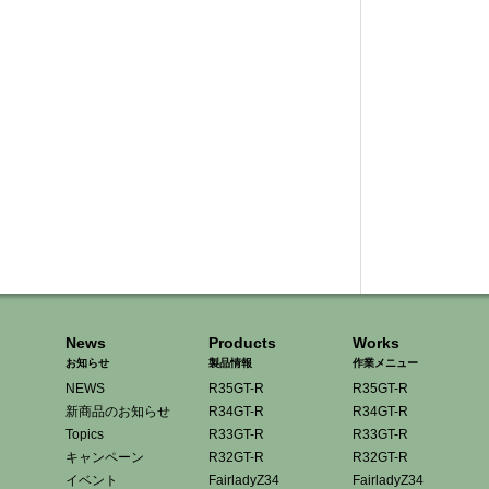
News
Products
Works
お知らせ
製品情報
作業メニュー
NEWS
R35GT-R
R35GT-R
新商品のお知らせ
R34GT-R
R34GT-R
Topics
R33GT-R
R33GT-R
キャンペーン
R32GT-R
R32GT-R
イベント
FairladyZ34
FairladyZ34