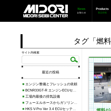
News
Products
お知らせ
製品情報
タグ「燃
サイト内検索
最近の投稿
■
エンジン整備とフレッシュの依頼
■
BCNR33GT-R エンジンECUセッティング調整
■
工場内最後の排気設備
■
フューエルホースからガソリン漏れ
■
HKS V-Pro Ver 3.4 ECUセッティング