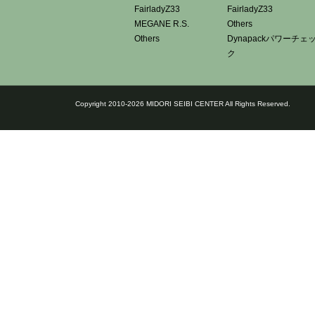
FairladyZ33
FairladyZ33
MEGANE R.S.
Others
Others
Dynapackパワーチェ
ク
Copyright 2010-2026 MIDORI SEIBI CENTER All Rights Reserved.