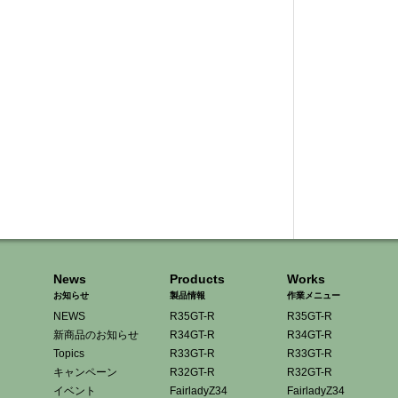
News
Products
Works
お知らせ
製品情報
作業メニュー
NEWS
R35GT-R
R35GT-R
新商品のお知らせ
R34GT-R
R34GT-R
Topics
R33GT-R
R33GT-R
キャンペーン
R32GT-R
R32GT-R
イベント
FairladyZ34
FairladyZ34