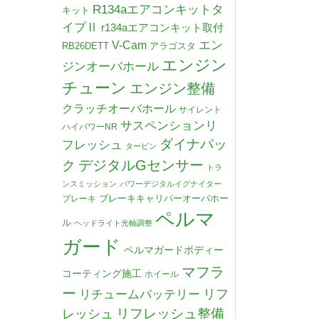
R134aエアコンキットタ
キット
イプⅡ
r134aエアコンキット取付
V-Cam
エン
RB26DETT
アラゴスタ
エンジン
ジンオーバホール
チューン
エンジン整備
クラッチオーバホール
サイレント
サスペンションリ
ハイパワーNR
ダイナパッ
フレッシュ
タービン
デジタルGセンサー
ク
トラ
ンスミッション
パワーデジタルイグナイター
ブレーキキャリパーオーバホー
ブレーキ
ペルマ
ル
ヘッドライト光軸調整
ガード
ペルマガードボディー
マフラ
コーティング施工
ホイール
ー
リチュームバッテリー
リフ
リフレッシュ整備
レッシュ