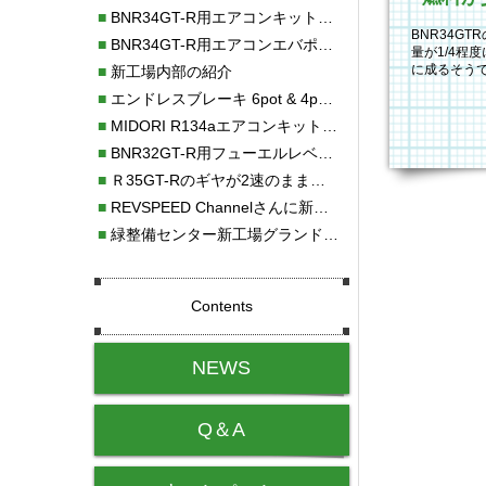
■
BNR34GT-R用エアコンキット新発売！！
BNR34G
■
BNR34GT-R用エアコンエバポレーターを新発売！！
量が1/4程
に成るそう
■
新工場内部の紹介
たのですが
■
エンドレスブレーキ 6pot & 4potオーバーホール
■
MIDORI R134aエアコンキットタイプⅡ取り付け
■
BNR32GT-R用フューエルレベルセンサー新発売！！
■
Ｒ35GT-Rのギヤが2速のまま変速しない！！
■
REVSPEED Channelさんに新社屋を紹介していただきました!!
■
緑整備センター新工場グランドオープン・続報
Contents
NEWS
Q＆A