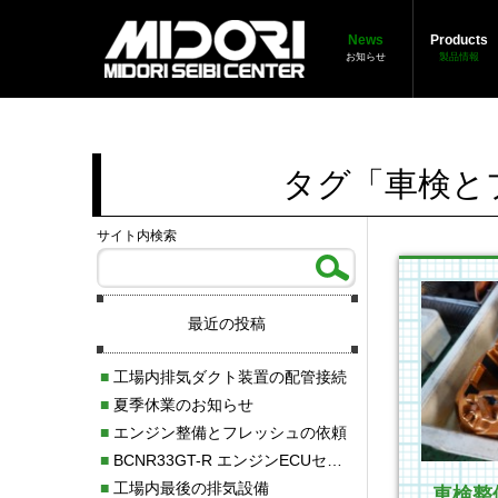
News
Products
お知らせ
製品情報
タグ「車検と
サイト内検索
最近の投稿
■
工場内排気ダクト装置の配管接続
■
夏季休業のお知らせ
■
エンジン整備とフレッシュの依頼
■
BCNR33GT-R エンジンECUセッティング調整
■
工場内最後の排気設備