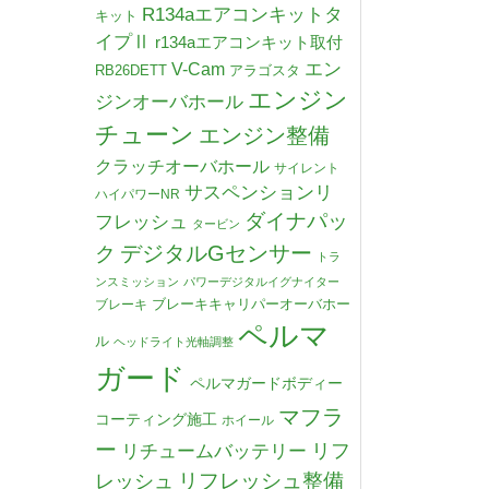
R134aエアコンキットタ
キット
イプⅡ
r134aエアコンキット取付
V-Cam
エン
RB26DETT
アラゴスタ
エンジン
ジンオーバホール
チューン
エンジン整備
クラッチオーバホール
サイレント
サスペンションリ
ハイパワーNR
ダイナパッ
フレッシュ
タービン
デジタルGセンサー
ク
トラ
ンスミッション
パワーデジタルイグナイター
ブレーキキャリパーオーバホー
ブレーキ
ペルマ
ル
ヘッドライト光軸調整
ガード
ペルマガードボディー
マフラ
コーティング施工
ホイール
ー
リチュームバッテリー
リフ
リフレッシュ整備
レッシュ