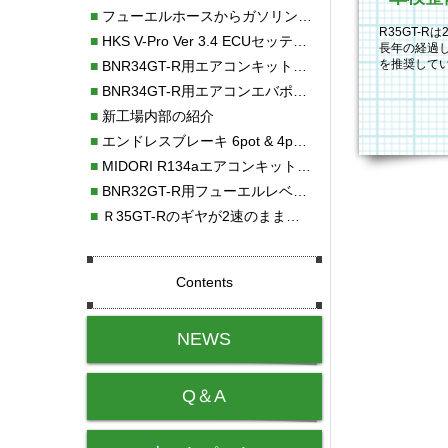
■
フューエルホースからガソリン漏れ
R35GT-R
■
HKS V-Pro Ver 3.4 ECUセッティング
長年の経過
を推奨してい
■
BNR34GT-R用エアコンキット新発売！！
O/Hは行な
■
BNR34GT-R用エアコンエバポレーターを新発売！！
■
新工場内部の紹介
■
エンドレスブレーキ 6pot & 4potオーバーホール
■
MIDORI R134aエアコンキットタイプⅡ取り付け
■
BNR32GT-R用フューエルレベルセンサー新発売！！
■
Ｒ35GT-Rのギヤが2速のまま変速しない！！
Contents
NEWS
Q＆A