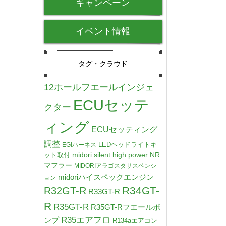
キャンペーン
イベント情報
タグ・クラウド
12ホールフエールインジェ
ECUセッテ
クター
ィング
ECUセッティング
調整
LEDヘッドライトキ
EGIハーネス
midori silent high power NR
ット取付
マフラー
MIDORIアラゴスタサスペンシ
midoriハイスペックエンジン
ョン
R34GT-
R32GT-R
R33GT-R
R
R35GT-R
R35GT-Rフエールポ
R35エアフロ
ンプ
R134aエアコン