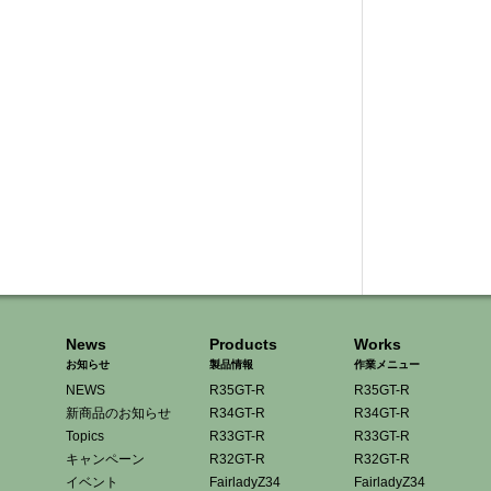
News
Products
Works
お知らせ
製品情報
作業メニュー
NEWS
R35GT-R
R35GT-R
新商品のお知らせ
R34GT-R
R34GT-R
Topics
R33GT-R
R33GT-R
キャンペーン
R32GT-R
R32GT-R
イベント
FairladyZ34
FairladyZ34