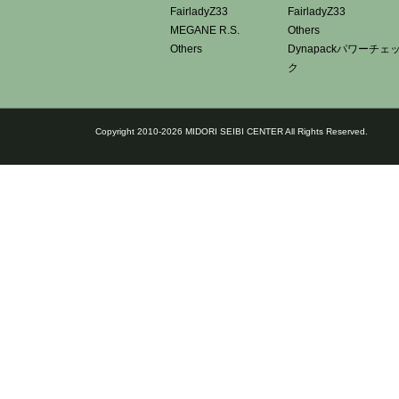
FairladyZ33
FairladyZ33
MEGANE R.S.
Others
Others
Dynapackパワーチェ
ク
Copyright 2010-2026 MIDORI SEIBI CENTER All Rights Reserved.