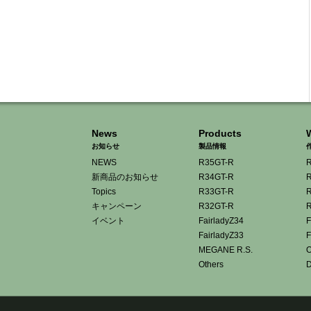
News
Products
お知らせ
製品情報
NEWS
R35GT-R
R
新商品のお知らせ
R34GT-R
R
Topics
R33GT-R
R
キャンペーン
R32GT-R
R
イベント
FairladyZ34
F
FairladyZ33
F
MEGANE R.S.
O
Others