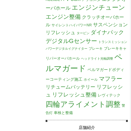
エンジンチューン
ーバホール
エンジン整備
クラッチオーバホー
ル
サスペンション
サイレントハイパワーNR
ダイナパック
リフレッシュ
タービン
デジタルGセンサー
トランスミッション
ブレーキキャ
ブレーキ
パワーデジタルイグナイター
ペ
リパーオーバホール
ヘッドライト光軸調整
ルマガード
ペルマガードボディ
マフラー
ーコーティング施工
ホイール
リチュームバッテリー
リフレッシ
リフレッシュ整備
ュ
レヴィテック
四輪アライメント調整
警
車検と整備
告灯
店舗紹介