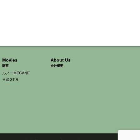
Movies
About Us
動画
会社概要
ルノーMEGANE
日産GT-R