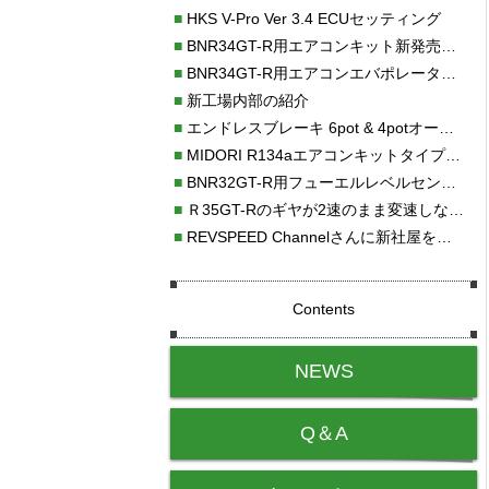
■
HKS V-Pro Ver 3.4 ECUセッティング
■
BNR34GT-R用エアコンキット新発売！！
■
BNR34GT-R用エアコンエバポレーターを新発売！！
■
新工場内部の紹介
■
エンドレスブレーキ 6pot & 4potオーバーホール
■
MIDORI R134aエアコンキットタイプⅡ取り付け
■
BNR32GT-R用フューエルレベルセンサー新発売！！
■
Ｒ35GT-Rのギヤが2速のまま変速しない！！
■
REVSPEED Channelさんに新社屋を紹介していただきました!!
Contents
NEWS
Q＆A