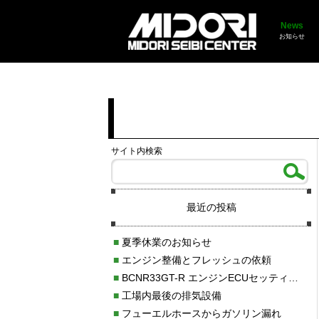
News
お知らせ
サイト内検索
最近の投稿
■
夏季休業のお知らせ
■
エンジン整備とフレッシュの依頼
■
BCNR33GT-R エンジンECUセッティング調整
■
工場内最後の排気設備
■
フューエルホースからガソリン漏れ