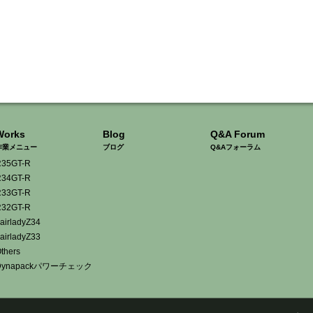
Works
Blog
Q&A Forum
作業メニュー
ブログ
Q&Aフォーラム
35GT-R
34GT-R
33GT-R
32GT-R
airladyZ34
airladyZ33
thers
Dynapackパワーチェック