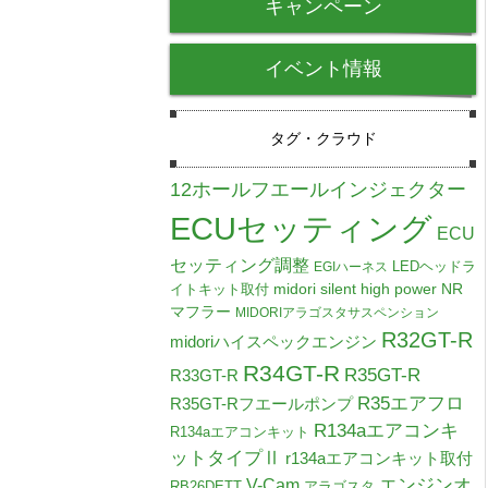
キャンペーン
イベント情報
タグ・クラウド
12ホールフエールインジェクター
ECUセッティング
ECU
セッティング調整
LEDヘッドラ
EGIハーネス
midori silent high power NR
イトキット取付
マフラー
MIDORIアラゴスタサスペンション
R32GT-R
midoriハイスペックエンジン
R34GT-R
R35GT-R
R33GT-R
R35エアフロ
R35GT-Rフエールポンプ
R134aエアコンキ
R134aエアコンキット
ットタイプⅡ
r134aエアコンキット取付
V-Cam
エンジンオ
RB26DETT
アラゴスタ