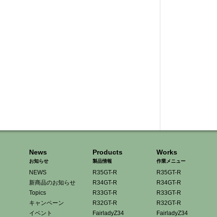
News
Products
Works
お知らせ
製品情報
作業メニュー
NEWS
R35GT-R
R35GT-R
新商品のお知らせ
R34GT-R
R34GT-R
Topics
R33GT-R
R33GT-R
キャンペーン
R32GT-R
R32GT-R
イベント
FairladyZ34
FairladyZ34