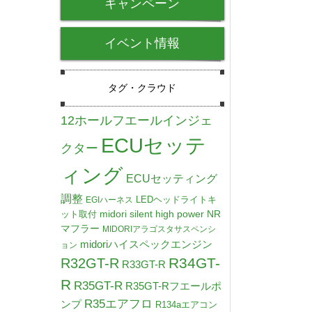
キャンペーン
イベント情報
タグ・クラウド
12ホールフエールインジェ
ECUセッテ
クター
ィング
ECUセッティング
調整
LEDヘッドライトキ
EGIハーネス
midori silent high power NR
ット取付
マフラー
MIDORIアラゴスタサスペンシ
midoriハイスペックエンジン
ョン
R34GT-
R32GT-R
R33GT-R
R
R35GT-R
R35GT-Rフエールポ
R35エアフロ
ンプ
R134aエアコン