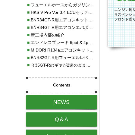
■
フューエルホースからガソリン漏れ
エンジン廻
■
HKS V-Pro Ver 3.4 ECUセッティング
サスペンシ
フロント廻
■
BNR34GT-R用エアコンキット新発売！！
ッシュに交
■
BNR34GT-R用エアコンエバポレーターを新発売！！
■
新工場内部の紹介
■
エンドレスブレーキ 6pot & 4potオーバーホール
■
MIDORI R134aエアコンキットタイプⅡ取り付け
■
BNR32GT-R用フューエルレベルセンサー新発売！！
■
Ｒ35GT-Rのギヤが2速のまま変速しない！！
Contents
NEWS
Q＆A