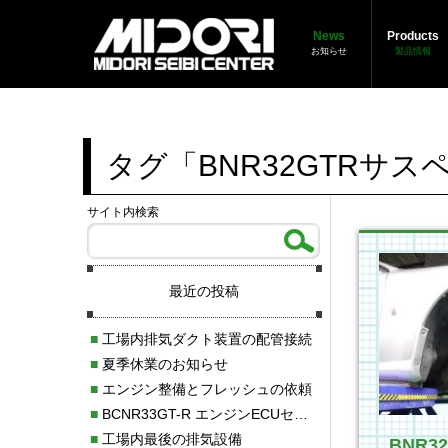
News
Products
お知らせ
製品情報
タグ「BNR32GTRサ
サイト内検索
最近の投稿
■
工場内排気ダクト装置の配管接続
■
夏季休業のお知らせ
■
エンジン整備とフレッシュの依頼
■
BCNR33GT-R エンジンECUセッティング調整
■
工場内最後の排気設備