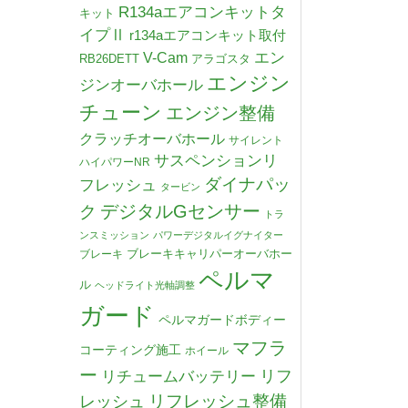
R134aエアコンキットタ
キット
イプⅡ
r134aエアコンキット取付
V-Cam
エン
RB26DETT
アラゴスタ
エンジン
ジンオーバホール
チューン
エンジン整備
クラッチオーバホール
サイレント
サスペンションリ
ハイパワーNR
ダイナパッ
フレッシュ
タービン
デジタルGセンサー
ク
トラ
ンスミッション
パワーデジタルイグナイター
ブレーキキャリパーオーバホー
ブレーキ
ペルマ
ル
ヘッドライト光軸調整
ガード
ペルマガードボディー
マフラ
コーティング施工
ホイール
ー
リチュームバッテリー
リフ
リフレッシュ整備
レッシュ