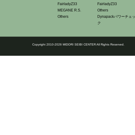
FairladyZ33
FairladyZ33
MEGANE R.S.
Others
Others
Dynapackパワーチェ
ク
Copyright 2010-2026 MIDORI SEIBI CENTER All Rights Reserved.