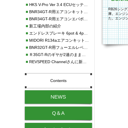
■
HKS V-Pro Ver 3.4 ECUセッティング
RB26シン
■
BNR34GT-R用エアコンキット新発売！！
庫。エンジ
た。エンジンEC
■
BNR34GT-R用エアコンエバポレーターを新発売！！
コントロ…
■
新工場内部の紹介
■
エンドレスブレーキ 6pot & 4potオーバーホール
■
MIDORI R134aエアコンキットタイプⅡ取り付け
■
BNR32GT-R用フューエルレベルセンサー新発売！！
■
Ｒ35GT-Rのギヤが2速のまま変速しない！！
■
REVSPEED Channelさんに新社屋を紹介していただきました!!
Contents
NEWS
Q＆A