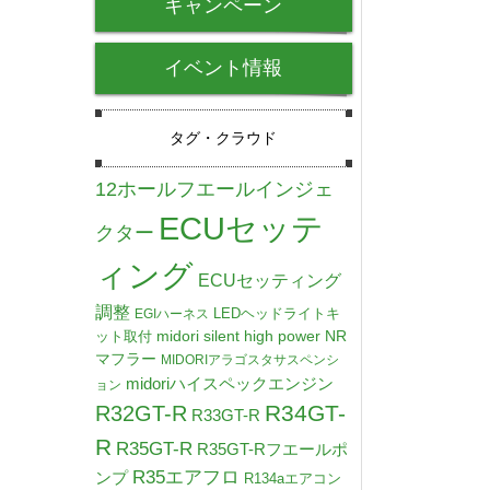
キャンペーン
イベント情報
タグ・クラウド
12ホールフエールインジェ
ECUセッテ
クター
ィング
ECUセッティング
調整
LEDヘッドライトキ
EGIハーネス
midori silent high power NR
ット取付
マフラー
MIDORIアラゴスタサスペンシ
midoriハイスペックエンジン
ョン
R34GT-
R32GT-R
R33GT-R
R
R35GT-R
R35GT-Rフエールポ
R35エアフロ
ンプ
R134aエアコン