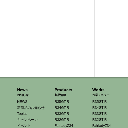
News
Products
Works
お知らせ
製品情報
作業メニュー
NEWS
R35GT-R
R35GT-R
新商品のお知らせ
R34GT-R
R34GT-R
Topics
R33GT-R
R33GT-R
キャンペーン
R32GT-R
R32GT-R
イベント
FairladyZ34
FairladyZ34