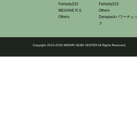
FairladyZ33
FairladyZ33
MEGANE R.S.
Others
Others
Dynapackパワーチェ
ク
Copyright 2010-2026 MIDORI SEIBI CENTER All Rights Reserved.