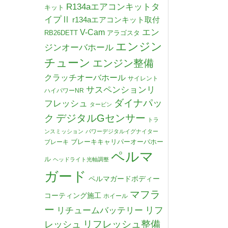
R134aエアコンキットタ
キット
イプⅡ
r134aエアコンキット取付
V-Cam
エン
RB26DETT
アラゴスタ
エンジン
ジンオーバホール
チューン
エンジン整備
クラッチオーバホール
サイレント
サスペンションリ
ハイパワーNR
ダイナパッ
フレッシュ
タービン
デジタルGセンサー
ク
トラ
ンスミッション
パワーデジタルイグナイター
ブレーキキャリパーオーバホー
ブレーキ
ペルマ
ル
ヘッドライト光軸調整
ガード
ペルマガードボディー
マフラ
コーティング施工
ホイール
ー
リチュームバッテリー
リフ
リフレッシュ整備
レッシュ