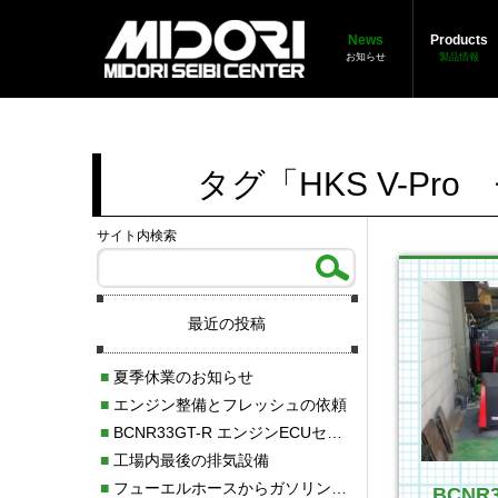
News
Products
お知らせ
製品情報
タグ「HKS V-P
サイト内検索
最近の投稿
■
夏季休業のお知らせ
■
エンジン整備とフレッシュの依頼
■
BCNR33GT-R エンジンECUセッティング調整
■
工場内最後の排気設備
■
フューエルホースからガソリン漏れ