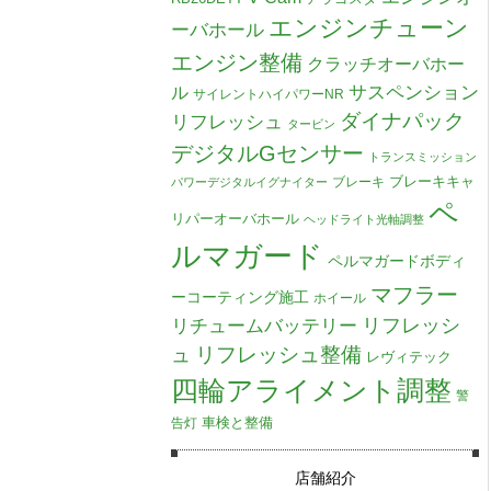
エンジンチューン
ーバホール
エンジン整備
クラッチオーバホー
ル
サスペンション
サイレントハイパワーNR
ダイナパック
リフレッシュ
タービン
デジタルGセンサー
トランスミッション
ブレーキキャ
ブレーキ
パワーデジタルイグナイター
ペ
リパーオーバホール
ヘッドライト光軸調整
ルマガード
ペルマガードボディ
マフラー
ーコーティング施工
ホイール
リチュームバッテリー
リフレッシ
リフレッシュ整備
ュ
レヴィテック
四輪アライメント調整
警
車検と整備
告灯
店舗紹介