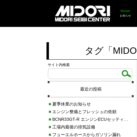
News
お知らせ
タグ「MIDO
サイト内検索
最近の投稿
■
夏季休業のお知らせ
■
エンジン整備とフレッシュの依頼
■
BCNR33GT-R エンジンECUセッティング調整
■
工場内最後の排気設備
■
フューエルホースからガソリン漏れ