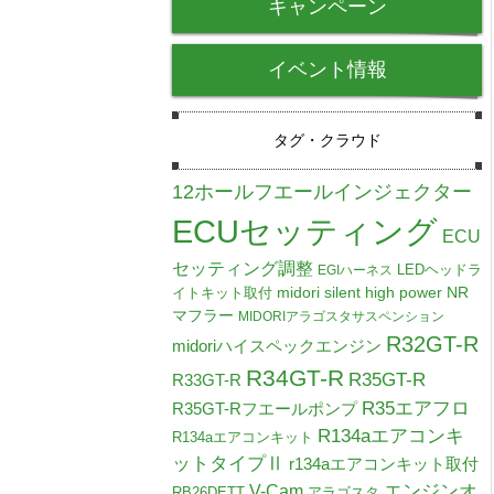
キャンペーン
イベント情報
タグ・クラウド
12ホールフエールインジェクター
ECUセッティング
ECU
セッティング調整
LEDヘッドラ
EGIハーネス
midori silent high power NR
イトキット取付
マフラー
MIDORIアラゴスタサスペンション
R32GT-R
midoriハイスペックエンジン
R34GT-R
R35GT-R
R33GT-R
R35エアフロ
R35GT-Rフエールポンプ
R134aエアコンキ
R134aエアコンキット
ットタイプⅡ
r134aエアコンキット取付
V-Cam
エンジンオ
RB26DETT
アラゴスタ