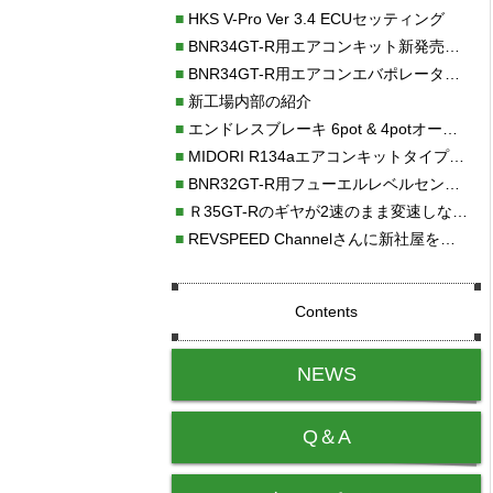
■
HKS V-Pro Ver 3.4 ECUセッティング
■
BNR34GT-R用エアコンキット新発売！！
■
BNR34GT-R用エアコンエバポレーターを新発売！！
■
新工場内部の紹介
■
エンドレスブレーキ 6pot & 4potオーバーホール
■
MIDORI R134aエアコンキットタイプⅡ取り付け
■
BNR32GT-R用フューエルレベルセンサー新発売！！
■
Ｒ35GT-Rのギヤが2速のまま変速しない！！
■
REVSPEED Channelさんに新社屋を紹介していただきました!!
Contents
NEWS
Q＆A