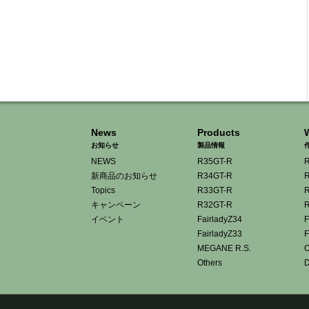
News
Products
お知らせ
製品情報
NEWS
R35GT-R
R
新商品のお知らせ
R34GT-R
R
Topics
R33GT-R
R
キャンペーン
R32GT-R
R
イベント
FairladyZ34
F
FairladyZ33
F
MEGANE R.S.
O
Others