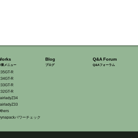
Works
Blog
Q&A Forum
作業メニュー
ブログ
Q&Aフォーラム
35GT-R
34GT-R
33GT-R
32GT-R
airladyZ34
airladyZ33
thers
Dynapackパワーチェック