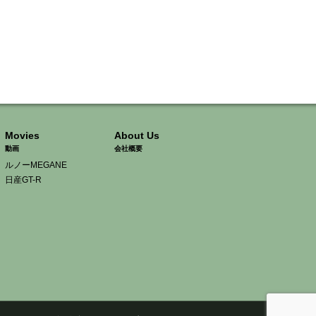
Movies
About Us
動画
会社概要
ルノーMEGANE
日産GT-R