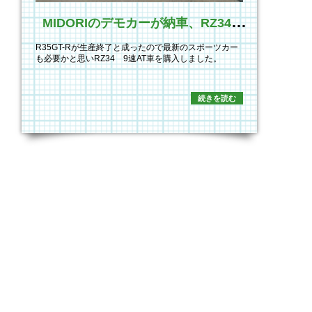
M
IDORIのデモカーが納車、RZ34 9速AT
R35GT-Rが生産終了と成ったので最新のスポーツカー
も必要かと思いRZ34 9速AT車を購入しました。
続きを読む