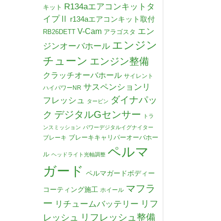
R134aエアコンキットタ
キット
イプⅡ
r134aエアコンキット取付
V-Cam
エン
RB26DETT
アラゴスタ
エンジン
ジンオーバホール
チューン
エンジン整備
クラッチオーバホール
サイレント
サスペンションリ
ハイパワーNR
ダイナパッ
フレッシュ
タービン
デジタルGセンサー
ク
トラ
ンスミッション
パワーデジタルイグナイター
ブレーキキャリパーオーバホー
ブレーキ
ペルマ
ル
ヘッドライト光軸調整
ガード
ペルマガードボディー
マフラ
コーティング施工
ホイール
ー
リチュームバッテリー
リフ
リフレッシュ整備
レッシュ