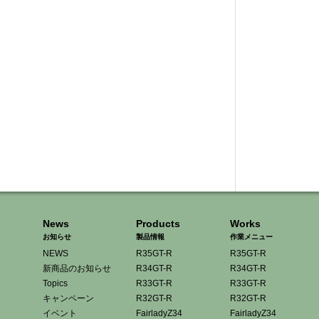
News
Products
Works
お知らせ
製品情報
作業メニュー
NEWS
R35GT-R
R35GT-R
新商品のお知らせ
R34GT-R
R34GT-R
Topics
R33GT-R
R33GT-R
キャンペーン
R32GT-R
R32GT-R
イベント
FairladyZ34
FairladyZ34