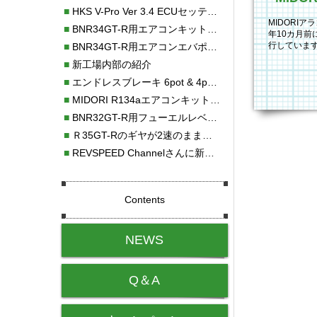
■
HKS V-Pro Ver 3.4 ECUセッティング
MIDORI
■
BNR34GT-R用エアコンキット新発売！！
年10カ月前
行していま
■
BNR34GT-R用エアコンエバポレーターを新発売！！
した。 新し
■
新工場内部の紹介
■
エンドレスブレーキ 6pot & 4potオーバーホール
■
MIDORI R134aエアコンキットタイプⅡ取り付け
■
BNR32GT-R用フューエルレベルセンサー新発売！！
■
Ｒ35GT-Rのギヤが2速のまま変速しない！！
■
REVSPEED Channelさんに新社屋を紹介していただきました!!
Contents
NEWS
Q＆A