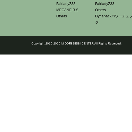
FairladyZ33
FairladyZ33
MEGANE R.S.
Others
Others
Dynapackパワーチェ
ク
Copyright 2010-2026 MIDORI SEIBI CENTER All Rights Reserved.