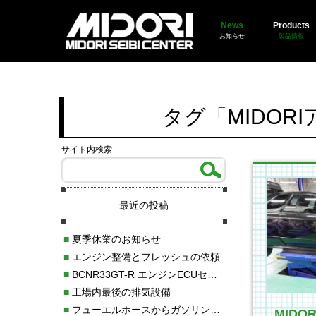
News
Products
お知らせ
製品情報
タグ「MIDOR
サイト内検索
最近の投稿
■
夏季休業のお知らせ
■
エンジン整備とフレッシュの依頼
■
BCNR33GT-R エンジンECUセッティング調整
■
工場内最後の排気設備
■
フューエルホースからガソリン漏れ