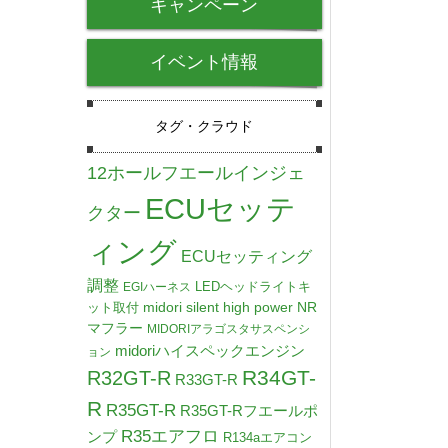
キャンペーン
イベント情報
タグ・クラウド
12ホールフエールインジェ
ECUセッテ
クター
ィング
ECUセッティング
調整
LEDヘッドライトキ
EGIハーネス
midori silent high power NR
ット取付
マフラー
MIDORIアラゴスタサスペンシ
midoriハイスペックエンジン
ョン
R34GT-
R32GT-R
R33GT-R
R
R35GT-R
R35GT-Rフエールポ
R35エアフロ
ンプ
R134aエアコン