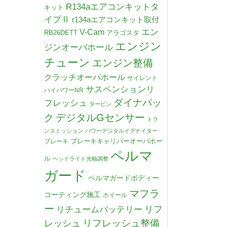
R134aエアコンキットタ
キット
イプⅡ
r134aエアコンキット取付
V-Cam
エン
RB26DETT
アラゴスタ
エンジン
ジンオーバホール
チューン
エンジン整備
クラッチオーバホール
サイレント
サスペンションリ
ハイパワーNR
ダイナパッ
フレッシュ
タービン
デジタルGセンサー
ク
トラ
ンスミッション
パワーデジタルイグナイター
ブレーキキャリパーオーバホー
ブレーキ
ペルマ
ル
ヘッドライト光軸調整
ガード
ペルマガードボディー
マフラ
コーティング施工
ホイール
ー
リチュームバッテリー
リフ
リフレッシュ整備
レッシュ