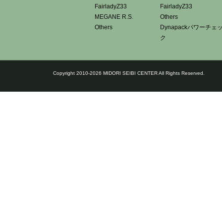
FairladyZ33
FairladyZ33
MEGANE R.S.
Others
Others
Dynapackパワーチェ
ク
Copyright 2010-2026 MIDORI SEIBI CENTER All Rights Reserved.