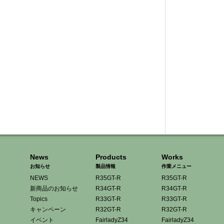
News
Products
Works
お知らせ
製品情報
作業メニュー
NEWS
R35GT-R
R35GT-R
新商品のお知らせ
R34GT-R
R34GT-R
Topics
R33GT-R
R33GT-R
キャンペーン
R32GT-R
R32GT-R
イベント
FairladyZ34
FairladyZ34