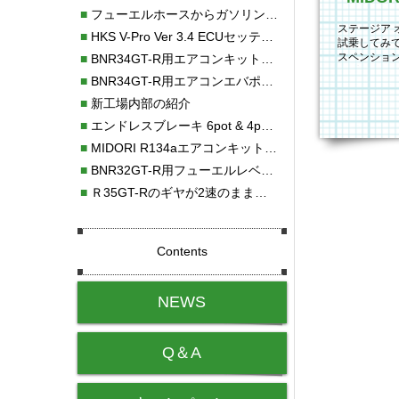
■
フューエルホースからガソリン漏れ
ステージア 
■
HKS V-Pro Ver 3.4 ECUセッティング
試乗してみ
スペンショ
■
BNR34GT-R用エアコンキット新発売！！
ップして目
■
BNR34GT-R用エアコンエバポレーターを新発売！！
■
新工場内部の紹介
■
エンドレスブレーキ 6pot & 4potオーバーホール
■
MIDORI R134aエアコンキットタイプⅡ取り付け
■
BNR32GT-R用フューエルレベルセンサー新発売！！
■
Ｒ35GT-Rのギヤが2速のまま変速しない！！
Contents
NEWS
Q＆A