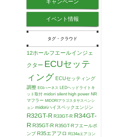
キャンペーン
イベント情報
タグ・クラウド
12ホールフエールインジェ
ECUセッテ
クター
ィング
ECUセッティング
調整
LEDヘッドライトキ
EGIハーネス
midori silent high power NR
ット取付
マフラー
MIDORIアラゴスタサスペンシ
midoriハイスペックエンジン
ョン
R34GT-
R32GT-R
R33GT-R
R
R35GT-R
R35GT-Rフエールポ
R35エアフロ
ンプ
R134aエアコン