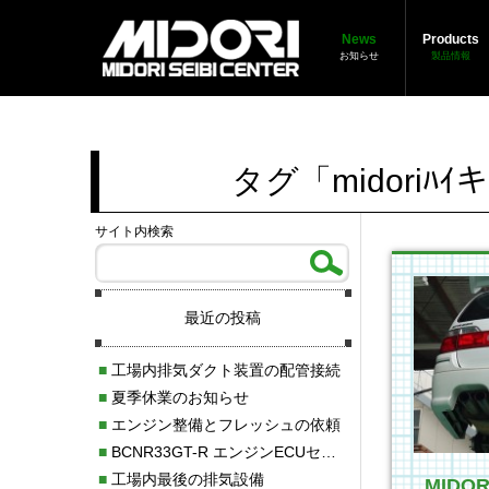
News
Products
お知らせ
製品情報
タグ「midori
サイト内検索
最近の投稿
■
工場内排気ダクト装置の配管接続
■
夏季休業のお知らせ
■
エンジン整備とフレッシュの依頼
■
BCNR33GT-R エンジンECUセッティング調整
■
工場内最後の排気設備