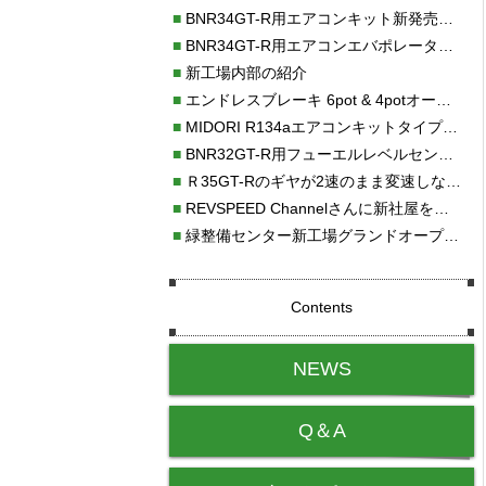
■
BNR34GT-R用エアコンキット新発売！！
■
BNR34GT-R用エアコンエバポレーターを新発売！！
■
新工場内部の紹介
■
エンドレスブレーキ 6pot & 4potオーバーホール
■
MIDORI R134aエアコンキットタイプⅡ取り付け
■
BNR32GT-R用フューエルレベルセンサー新発売！！
■
Ｒ35GT-Rのギヤが2速のまま変速しない！！
■
REVSPEED Channelさんに新社屋を紹介していただきました!!
■
緑整備センター新工場グランドオープン・続報
Contents
NEWS
Q＆A