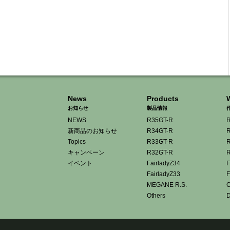
News
Products
お知らせ
製品情報
NEWS
R35GT-R
R
新商品のお知らせ
R34GT-R
R
Topics
R33GT-R
R
キャンペーン
R32GT-R
R
イベント
FairladyZ34
F
FairladyZ33
F
MEGANE R.S.
O
Others