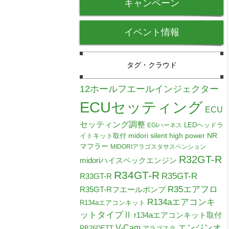
キャンペーン
イベント情報
タグ・クラウド
12ホールフエールインジェクター
ECUセッティング
ECU
セッティング調整
LEDヘッドラ
EGIハーネス
midori silent high power NR
イトキット取付
マフラー
MIDORIアラゴスタサスペンション
R32GT-R
midoriハイスペックエンジン
R34GT-R
R35GT-R
R33GT-R
R35エアフロ
R35GT-Rフエールポンプ
R134aエアコンキ
R134aエアコンキット
ットタイプⅡ
r134aエアコンキット取付
V-Cam
エンジンオ
RB26DETT
アラゴスタ