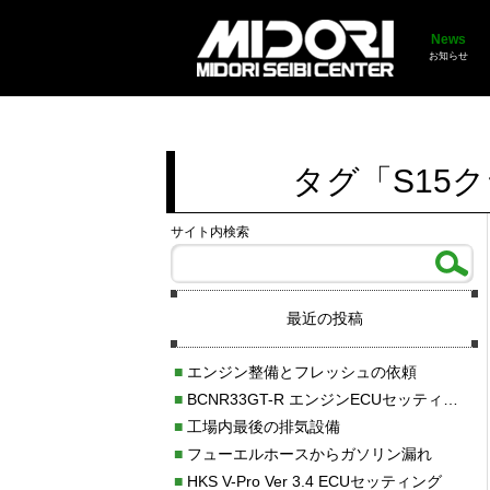
News
お知らせ
タグ「S15
サイト内検索
最近の投稿
■
エンジン整備とフレッシュの依頼
■
BCNR33GT-R エンジンECUセッティング調整
■
工場内最後の排気設備
■
フューエルホースからガソリン漏れ
■
HKS V-Pro Ver 3.4 ECUセッティング