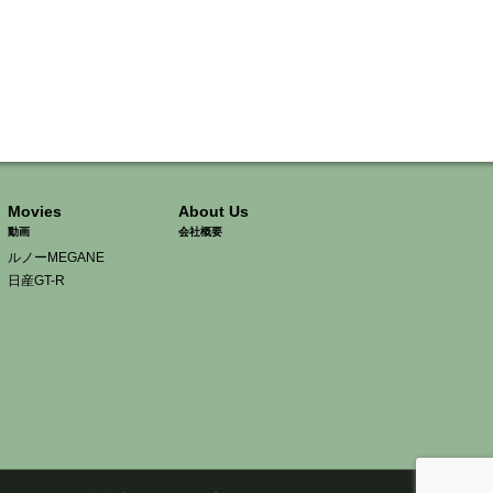
Movies
About Us
動画
会社概要
ルノーMEGANE
日産GT-R