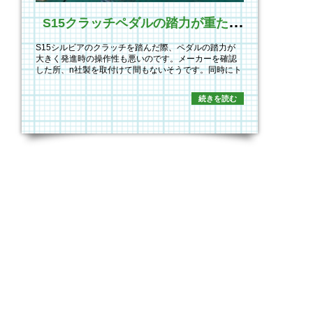
S
15クラッチペダルの踏力が重たい！！
S15シルビアのクラッチを踏んだ際、ペダルの踏力が
大きく発進時の操作性も悪いのです。メーカーを確認
した所、n社製を取付けて間もないそうです。同時にト
ラ…
続きを読む