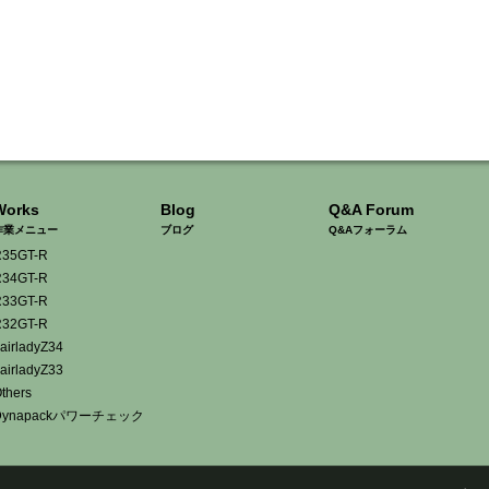
Works
Blog
Q&A Forum
作業メニュー
ブログ
Q&Aフォーラム
35GT-R
34GT-R
33GT-R
32GT-R
airladyZ34
airladyZ33
thers
Dynapackパワーチェック