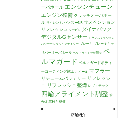
エンジンチューン
ーバホール
エンジン整備
クラッチオーバホー
ル
サスペンション
サイレントハイパワーNR
ダイナパック
リフレッシュ
タービン
デジタルGセンサー
トランスミッション
ブレーキキャ
ブレーキ
パワーデジタルイグナイター
ペ
リパーオーバホール
ヘッドライト光軸調整
ルマガード
ペルマガードボディ
マフラー
ーコーティング施工
ホイール
リチュームバッテリー
リフレッシ
リフレッシュ整備
ュ
レヴィテック
四輪アライメント調整
警
車検と整備
告灯
店舗紹介