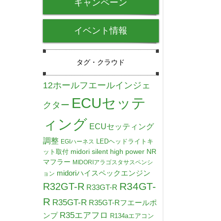
キャンペーン
イベント情報
タグ・クラウド
12ホールフエールインジェ
ECUセッテ
クター
ィング
ECUセッティング
調整
LEDヘッドライトキ
EGIハーネス
midori silent high power NR
ット取付
マフラー
MIDORIアラゴスタサスペンシ
midoriハイスペックエンジン
ョン
R34GT-
R32GT-R
R33GT-R
R
R35GT-R
R35GT-Rフエールポ
R35エアフロ
ンプ
R134aエアコン