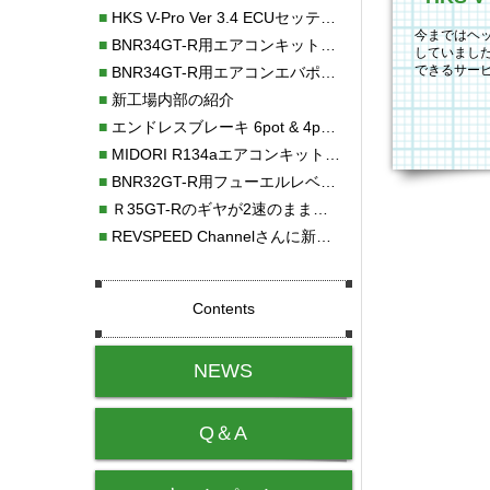
■
HKS V-Pro Ver 3.4 ECUセッティング
今まではヘ
■
BNR34GT-R用エアコンキット新発売！！
していまし
できるサー
■
BNR34GT-R用エアコンエバポレーターを新発売！！
た。レンズ
■
新工場内部の紹介
■
エンドレスブレーキ 6pot & 4potオーバーホール
■
MIDORI R134aエアコンキットタイプⅡ取り付け
■
BNR32GT-R用フューエルレベルセンサー新発売！！
■
Ｒ35GT-Rのギヤが2速のまま変速しない！！
■
REVSPEED Channelさんに新社屋を紹介していただきました!!
Contents
NEWS
Q＆A