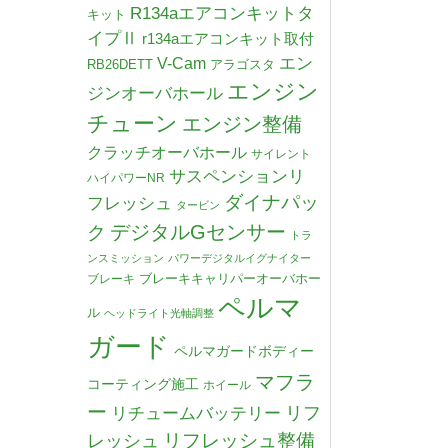
R134aエアコンキットタ
キット
イプⅡ
r134aエアコンキット取付
V-Cam
エン
RB26DETT
アラゴスタ
エンジン
ジンオーバホール
チューン
エンジン整備
クラッチオーバホール
サイレント
サスペンションリ
ハイパワーNR
ダイナパッ
フレッシュ
タービン
デジタルGセンサー
ク
トラ
ンスミッション
パワーデジタルイグナイター
ブレーキキャリパーオーバホー
ブレーキ
ペルマ
ル
ヘッドライト光軸調整
ガード
ペルマガードボディー
マフラ
コーティング施工
ホイール
ー
リチュームバッテリー
リフ
リフレッシュ整備
レッシュ