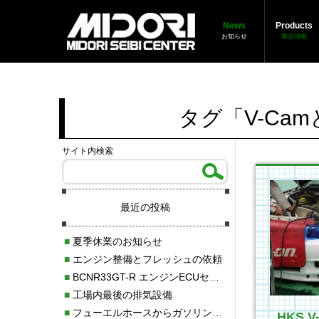
News
Products
お知らせ
製品情報
タグ「V-Ca
サイト内検索
最近の投稿
■
夏季休業のお知らせ
■
エンジン整備とフレッシュの依頼
■
BCNR33GT-R エンジンECUセッティング調整
■
工場内最後の排気設備
■
フューエルホースからガソリン漏れ