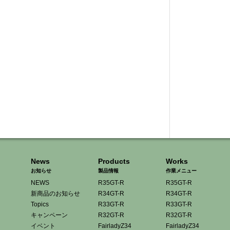
News
Products
Works
お知らせ
製品情報
作業メニュー
NEWS
R35GT-R
R35GT-R
新商品のお知らせ
R34GT-R
R34GT-R
Topics
R33GT-R
R33GT-R
キャンペーン
R32GT-R
R32GT-R
イベント
FairladyZ34
FairladyZ34