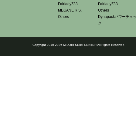
FairladyZ33
FairladyZ33
MEGANE R.S.
Others
Others
Dynapackパワーチェ
ク
Copyright 2010-2026 MIDORI SEIBI CENTER All Rights Reserved.