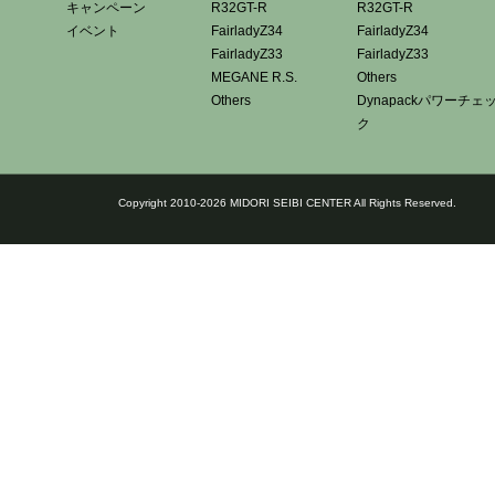
キャンペーン
R32GT-R
R32GT-R
イベント
FairladyZ34
FairladyZ34
FairladyZ33
FairladyZ33
MEGANE R.S.
Others
Others
Dynapackパワーチェ
ク
Copyright 2010-2026 MIDORI SEIBI CENTER All Rights Reserved.