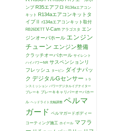
R35エアフロ
ンプ
R134aエアコン
R134aエアコンキットタ
キット
イプⅡ
r134aエアコンキット取付
V-Cam
エン
RB26DETT
アラゴスタ
エンジン
ジンオーバホール
チューン
エンジン整備
クラッチオーバホール
サイレント
サスペンションリ
ハイパワーNR
ダイナパッ
フレッシュ
タービン
デジタルGセンサー
ク
トラ
ンスミッション
パワーデジタルイグナイター
ブレーキキャリパーオーバホー
ブレーキ
ペルマ
ル
ヘッドライト光軸調整
ガード
ペルマガードボディー
マフラ
コーティング施工
ホイール
ー