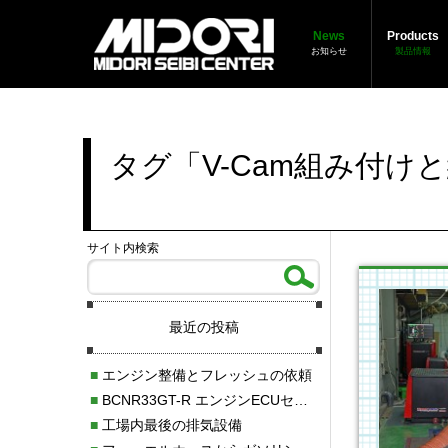
News
Products
お知らせ
製品情報
タグ「V-Cam組み付け
サイト内検索
最近の投稿
■
エンジン整備とフレッシュの依頼
■
BCNR33GT-R エンジンECUセッティング調整
■
工場内最後の排気設備