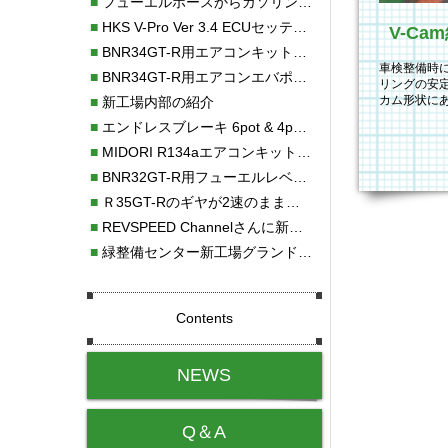
■
フューエルホースからガソリン漏れ
■
HKS V-Pro Ver 3.4 ECUセッティング
■
BNR34GT-R用エアコンキット新発売！！
車検整備時
■
BNR34GT-R用エアコンエバポレーターを新発売！！
リングの安
カム形状に
■
新工場内部の紹介
た。後日、再
■
エンドレスブレーキ 6pot & 4potオーバーホール
■
MIDORI R134aエアコンキットタイプⅡ取り付け
■
BNR32GT-R用フューエルレベルセンサー新発売！！
■
Ｒ35GT-Rのギヤが2速のまま変速しない！！
■
REVSPEED Channelさんに新社屋を紹介していただきました!!
■
緑整備センター新工場グランドオープン・続報
Contents
NEWS
Q＆A