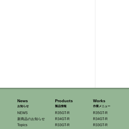
News
Products
Works
お知らせ
製品情報
作業メニュー
NEWS
R35GT-R
R35GT-R
新商品のお知らせ
R34GT-R
R34GT-R
Topics
R33GT-R
R33GT-R