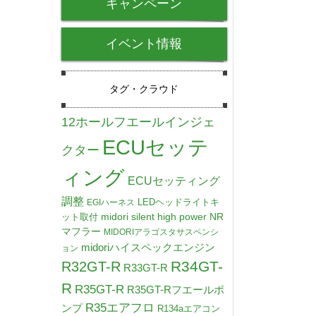
キャンペーン
イベント情報
タグ・クラウド
12ホールフエールインジェ
ECUセッテ
クター
ィング
ECUセッティング
調整
LEDヘッドライトキ
EGIハーネス
midori silent high power NR
ット取付
マフラー
MIDORIアラゴスタサスペンシ
midoriハイスペックエンジン
ョン
R34GT-
R32GT-R
R33GT-R
R
R35GT-R
R35GT-Rフエールポ
R35エアフロ
ンプ
R134aエアコン