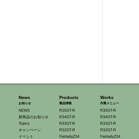
News
Products
Works
お知らせ
製品情報
作業メニュー
NEWS
R35GT-R
R35GT-R
新商品のお知らせ
R34GT-R
R34GT-R
Topics
R33GT-R
R33GT-R
キャンペーン
R32GT-R
R32GT-R
イベント
FairladyZ34
FairladyZ34