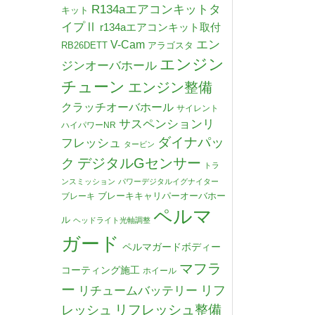
R134aエアコンキットタ
キット
イプⅡ
r134aエアコンキット取付
V-Cam
エン
RB26DETT
アラゴスタ
エンジン
ジンオーバホール
チューン
エンジン整備
クラッチオーバホール
サイレント
サスペンションリ
ハイパワーNR
ダイナパッ
フレッシュ
タービン
デジタルGセンサー
ク
トラ
ンスミッション
パワーデジタルイグナイター
ブレーキキャリパーオーバホー
ブレーキ
ペルマ
ル
ヘッドライト光軸調整
ガード
ペルマガードボディー
マフラ
コーティング施工
ホイール
ー
リチュームバッテリー
リフ
リフレッシュ整備
レッシュ