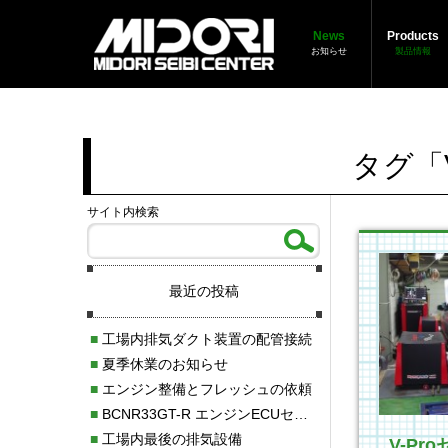
News
Products
お知らせ
製品情報
タグ「
サイト内検索
最近の投稿
■
工場内排気ダクト装置の配管接続
■
夏季休業のお知らせ
■
エンジン整備とフレッシュの依頼
■
BCNR33GT-R エンジンECUセッティング調整
■
工場内最後の排気設備
V-Pr