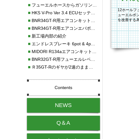
■
フューエルホースからガソリン漏れ
12ホール
■
HKS V-Pro Ver 3.4 ECUセッティング
ューエルポ
を改善する為
■
BNR34GT-R用エアコンキット新発売！！
エンジンEC
■
BNR34GT-R用エアコンエバポレーターを新発売！！
■
新工場内部の紹介
■
エンドレスブレーキ 6pot & 4potオーバーホール
■
MIDORI R134aエアコンキットタイプⅡ取り付け
■
BNR32GT-R用フューエルレベルセンサー新発売！！
■
Ｒ35GT-Rのギヤが2速のまま変速しない！！
Contents
NEWS
Q＆A