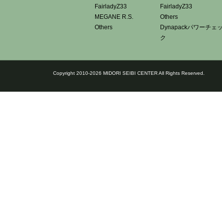
FairladyZ33
FairladyZ33
MEGANE R.S.
Others
Others
Dynapackパワーチェ
ク
Copyright 2010-2026 MIDORI SEIBI CENTER All Rights Reserved.