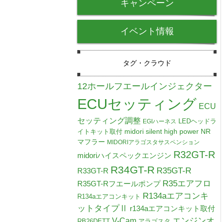
キャンペーン
イベント情報
タグ・クラウド
12ホールフエールインジェクター
ECUセッティング
ECU
セッティング調整
LEDヘッドラ
EGIハーネス
midori silent high power NR
イトキット取付
マフラー
MIDORIアラゴスタサスペンション
R32GT-R
midoriハイスペックエンジン
R34GT-R
R35GT-R
R33GT-R
R35エアフロ
R35GT-Rフエールポンプ
R134aエアコンキ
R134aエアコンキット
ットタイプⅡ
r134aエアコンキット取付
V-Cam
エンジンオ
RB26DETT
アラゴスタ