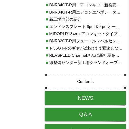
■
BNR34GT-R用エアコンキット新発売！！
■
BNR34GT-R用エアコンエバポレーターを新発売！！
■
新工場内部の紹介
■
エンドレスブレーキ 6pot & 4potオーバーホール
■
MIDORI R134aエアコンキットタイプⅡ取り付け
■
BNR32GT-R用フューエルレベルセンサー新発売！！
■
Ｒ35GT-Rのギヤが2速のまま変速しない！！
■
REVSPEED Channelさんに新社屋を紹介していただきました!!
■
緑整備センター新工場グランドオープン・続報
Contents
NEWS
Q＆A