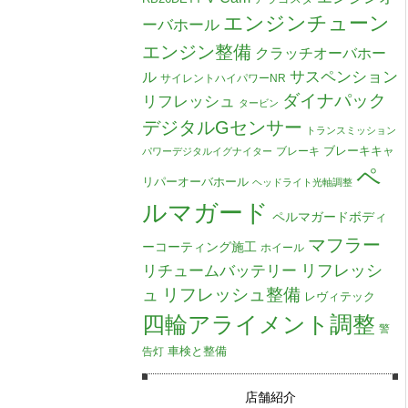
エンジンチューン
ーバホール
エンジン整備
クラッチオーバホー
ル
サスペンション
サイレントハイパワーNR
ダイナパック
リフレッシュ
タービン
デジタルGセンサー
トランスミッション
ブレーキキャ
ブレーキ
パワーデジタルイグナイター
ペ
リパーオーバホール
ヘッドライト光軸調整
ルマガード
ペルマガードボディ
マフラー
ーコーティング施工
ホイール
リチュームバッテリー
リフレッシ
リフレッシュ整備
ュ
レヴィテック
四輪アライメント調整
警
車検と整備
告灯
店舗紹介