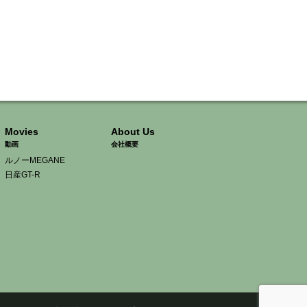
Movies
About Us
動画
会社概要
ルノーMEGANE
日産GT-R