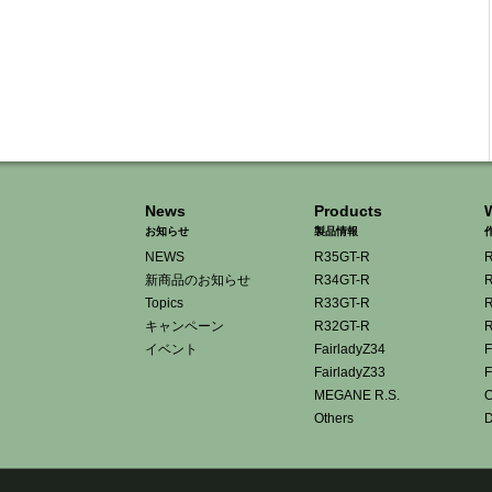
News
Products
お知らせ
製品情報
NEWS
R35GT-R
R
新商品のお知らせ
R34GT-R
R
Topics
R33GT-R
R
キャンペーン
R32GT-R
R
イベント
FairladyZ34
F
FairladyZ33
F
MEGANE R.S.
O
Others