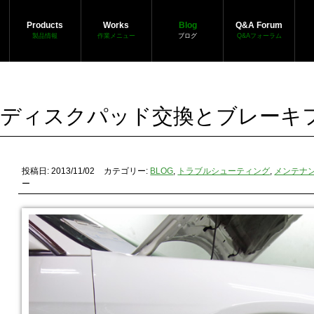
Products
Works
Blog
Q&A Forum
製品情報
作業メニュー
ブログ
Q&Aフォーラム
-Rのディスクパッド交換とブレー
投稿日: 2013/11/02
カテゴリー:
BLOG
,
トラブルシューティング
,
メンテナ
ー