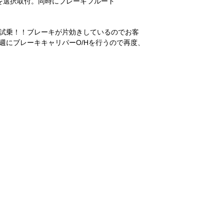
:11を選択取付。同時にブレーキフルード
。
試乗！！ブレーキが片効きしているのでお客
週にブレーキキャリパーO/Hを行うので再度、