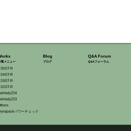
Works
Blog
Q&A Forum
作業メニュー
ブログ
Q&Aフォーラム
35GT-R
34GT-R
33GT-R
32GT-R
airladyZ34
airladyZ33
thers
Dynapackパワーチェック