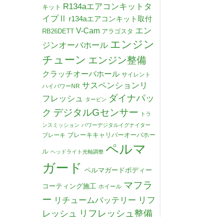
R134aエアコンキットタ
キット
イプⅡ
r134aエアコンキット取付
V-Cam
エン
RB26DETT
アラゴスタ
エンジン
ジンオーバホール
チューン
エンジン整備
クラッチオーバホール
サイレント
サスペンションリ
ハイパワーNR
ダイナパッ
フレッシュ
タービン
デジタルGセンサー
ク
トラ
ンスミッション
パワーデジタルイグナイター
ブレーキキャリパーオーバホー
ブレーキ
ペルマ
ル
ヘッドライト光軸調整
ガード
ペルマガードボディー
マフラ
コーティング施工
ホイール
ー
リチュームバッテリー
リフ
リフレッシュ整備
レッシュ