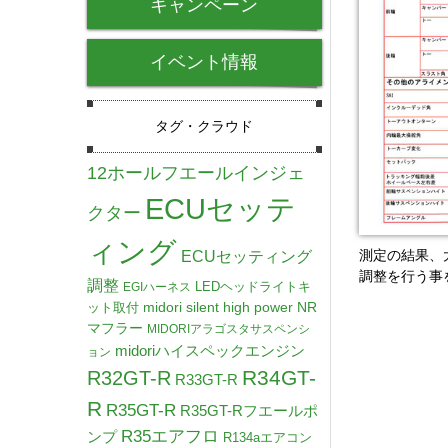
キャンペーン
イベント情報
タグ・クラウド
12ホールフエールインジェ
ECUセッテ
クター
ィング
ECUセッティング
測定の結果、
調整を行う事
調整
LEDヘッドライトキ
EGIハーネス
midori silent high power NR
ット取付
マフラー
MIDORIアラゴスタサスペンシ
midoriハイスペックエンジン
ョン
R34GT-
R32GT-R
R33GT-R
R
R35GT-R
R35GT-Rフエールポ
R35エアフロ
ンプ
R134aエアコン