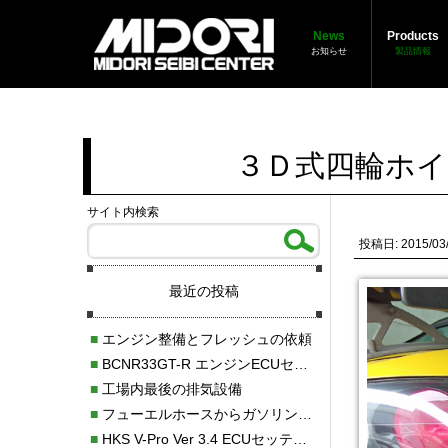
News
Products
お知らせ
製品情報
３Ｄ式四輪ホイ
サイト内検索
投稿日: 2015/03
最近の投稿
■
エンジン整備とフレッシュの依頼
■
BCNR33GT-R エンジンECUセッティング調整
■
工場内最後の排気設備
■
フューエルホースからガソリン漏れ
■
HKS V-Pro Ver 3.4 ECUセッティング