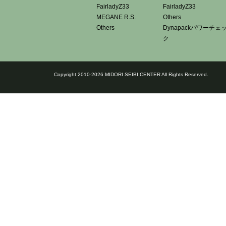
FairladyZ33
FairladyZ33
MEGANE R.S.
Others
Others
Dynapackパワーチェ
ク
Copyright 2010-2026 MIDORI SEIBI CENTER All Rights Reserved.