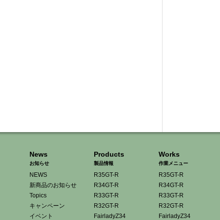
News
Products
Works
お知らせ
製品情報
作業メニュー
NEWS
R35GT-R
R35GT-R
新商品のお知らせ
R34GT-R
R34GT-R
Topics
R33GT-R
R33GT-R
キャンペーン
R32GT-R
R32GT-R
イベント
FairladyZ34
FairladyZ34