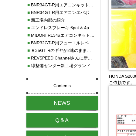
■
BNR34GT-R用エアコンキット新発売！！
■
BNR34GT-R用エアコンエバポレーターを新発売！！
■
新工場内部の紹介
■
エンドレスブレーキ 6pot & 4potオーバーホール
■
MIDORI R134aエアコンキットタイプⅡ取り付け
■
BNR32GT-R用フューエルレベルセンサー新発売！！
■
Ｒ35GT-Rのギヤが2速のまま変速しない！！
■
REVSPEED Channelさんに新社屋を紹介していただきました!!
■
緑整備センター新工場グランドオープン・続報
HONDA S
ご依頼です。
Contents
NEWS
Q＆A