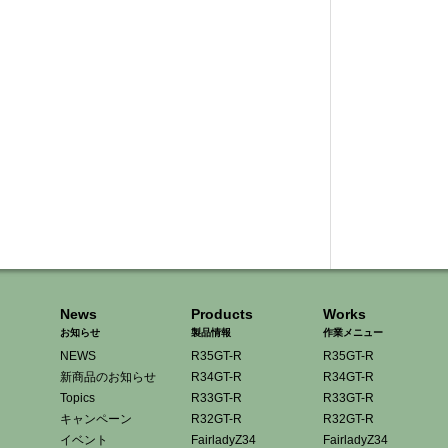
News
Products
Works
お知らせ
製品情報
作業メニュー
NEWS
R35GT-R
R35GT-R
新商品のお知らせ
R34GT-R
R34GT-R
Topics
R33GT-R
R33GT-R
キャンペーン
R32GT-R
R32GT-R
イベント
FairladyZ34
FairladyZ34