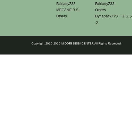
FairladyZ33
FairladyZ33
MEGANE R.S.
Others
Others
Dynapackパワーチェ
ク
Copyright 2010-2026 MIDORI SEIBI CENTER All Rights Reserved.