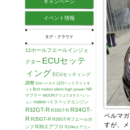
キャンペーン
イベント情報
タグ・クラウド
12ホールフエールインジェ
ECUセッテ
クター
ィング
ECUセッティング
調整
LEDヘッドライトキ
EGIハーネス
midori silent high power NR
ット取付
マフラー
MIDORIアラゴスタサスペンシ
midoriハイスペックエンジン
ョン
R34GT-
R32GT-R
R33GT-R
ペルマガ
R
R35GT-R
R35GT-Rフエールポ
すが、メ
R35エアフロ
ンプ
R134aエアコン