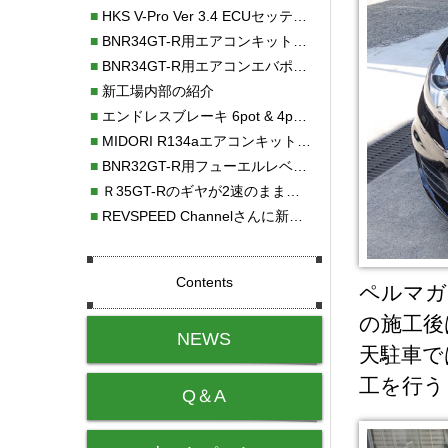
■
HKS V-Pro Ver 3.4 ECUセッティング
■
BNR34GT-R用エアコンキット新発売！！
■
BNR34GT-R用エアコンエバポレーターを新発売！！
■
新工場内部の紹介
■
エンドレスブレーキ 6pot & 4potオーバーホール
■
MIDORI R134aエアコンキットタイプⅡ取り付け
■
BNR32GT-R用フューエルレベルセンサー新発売！！
■
Ｒ35GT-Rのギヤが2速のまま変速しない！！
■
REVSPEED Channelさんに新社屋を紹介していただきました!!
Contents
ペルマガ
の施工後
NEWS
天駐車で
工を行う
Q＆A