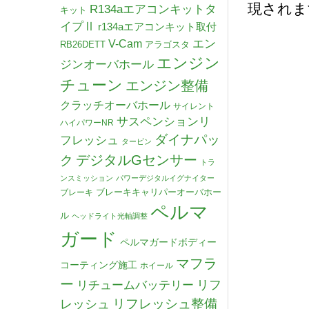
現されま
R134aエアコンキットタ
キット
イプⅡ
r134aエアコンキット取付
V-Cam
エン
RB26DETT
アラゴスタ
エンジン
ジンオーバホール
チューン
エンジン整備
クラッチオーバホール
サイレント
サスペンションリ
ハイパワーNR
ダイナパッ
フレッシュ
タービン
デジタルGセンサー
ク
トラ
ンスミッション
パワーデジタルイグナイター
ブレーキキャリパーオーバホー
ブレーキ
ペルマ
ル
ヘッドライト光軸調整
ガード
ペルマガードボディー
マフラ
コーティング施工
ホイール
ー
リチュームバッテリー
リフ
リフレッシュ整備
レッシュ