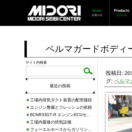
News
Products
お知らせ
製品情報
ペルマガードボディ
サイト内検索
投稿日: 201
グ:
ペルマ
最近の投稿
■
工場内排気ダクト装置の配管接続
■
エンジン整備とフレッシュの依頼
■
BCNR33GT-R エンジンECUセッティング調整
■
工場内最後の排気設備
■
フューエルホースからガソリン漏れ