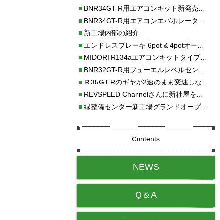
■
BNR34GT-R用エアコンキット新発売！！
■
BNR34GT-R用エアコンエバポレーターを新発売！！
■
新工場内部の紹介
■
エンドレスブレーキ 6pot & 4potオーバーホール
■
MIDORI R134aエアコンキットタイプⅡ取り付け
■
BNR32GT-R用フューエルレベルセンサー新発売！！
■
Ｒ35GT-Rのギヤが2速のまま変速しない！！
■
REVSPEED Channelさんに新社屋を紹介していただきました!!
■
緑整備センター新工場グランドオープン・続報
Contents
NEWS
Q＆A