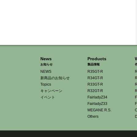
News
Products
お知らせ
製品情報
NEWS
R35GT-R
R
新商品のお知らせ
R34GT-R
R
Topics
R33GT-R
R
キャンペーン
R32GT-R
R
イベント
FairladyZ34
F
FairladyZ33
F
MEGANE R.S.
O
Others