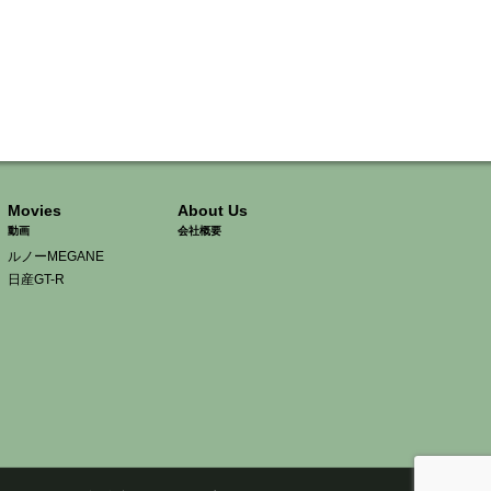
Movies
About Us
動画
会社概要
ルノーMEGANE
日産GT-R