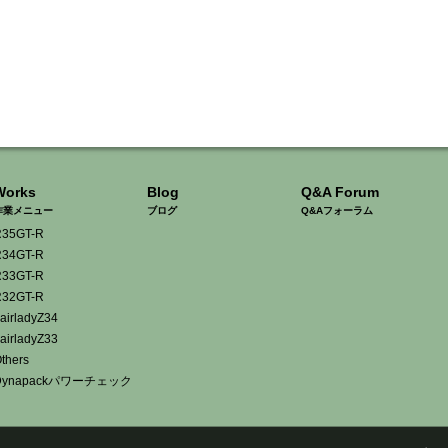
Works
Blog
Q&A Forum
作業メニュー
ブログ
Q&Aフォーラム
35GT-R
34GT-R
33GT-R
32GT-R
airladyZ34
airladyZ33
thers
Dynapackパワーチェック