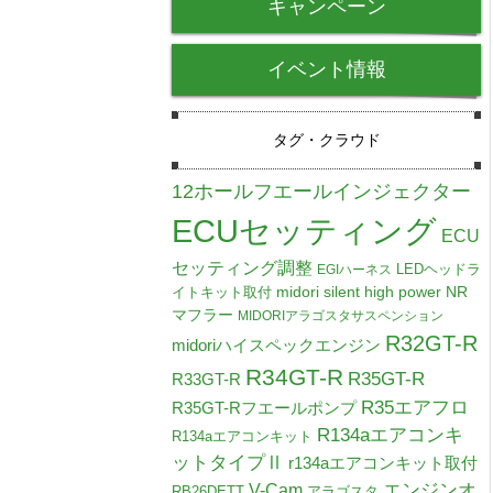
キャンペーン
イベント情報
タグ・クラウド
12ホールフエールインジェクター
ECUセッティング
ECU
セッティング調整
LEDヘッドラ
EGIハーネス
midori silent high power NR
イトキット取付
マフラー
MIDORIアラゴスタサスペンション
R32GT-R
midoriハイスペックエンジン
R34GT-R
R35GT-R
R33GT-R
R35エアフロ
R35GT-Rフエールポンプ
R134aエアコンキ
R134aエアコンキット
ットタイプⅡ
r134aエアコンキット取付
V-Cam
エンジンオ
RB26DETT
アラゴスタ