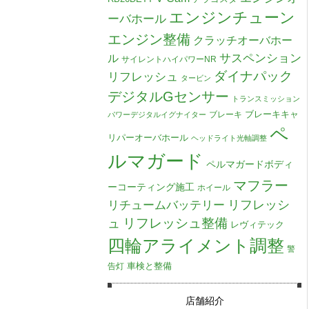
エンジンチューン
ーバホール
エンジン整備
クラッチオーバホー
ル
サスペンション
サイレントハイパワーNR
ダイナパック
リフレッシュ
タービン
デジタルGセンサー
トランスミッション
ブレーキキャ
ブレーキ
パワーデジタルイグナイター
ペ
リパーオーバホール
ヘッドライト光軸調整
ルマガード
ペルマガードボディ
マフラー
ーコーティング施工
ホイール
リチュームバッテリー
リフレッシ
リフレッシュ整備
ュ
レヴィテック
四輪アライメント調整
警
車検と整備
告灯
店舗紹介