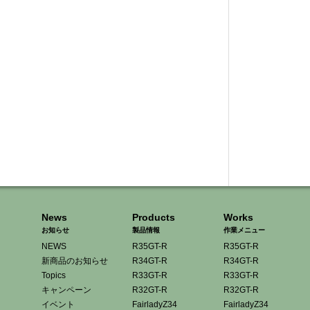
News
Products
Works
お知らせ
製品情報
作業メニュー
NEWS
R35GT-R
R35GT-R
新商品のお知らせ
R34GT-R
R34GT-R
Topics
R33GT-R
R33GT-R
キャンペーン
R32GT-R
R32GT-R
イベント
FairladyZ34
FairladyZ34