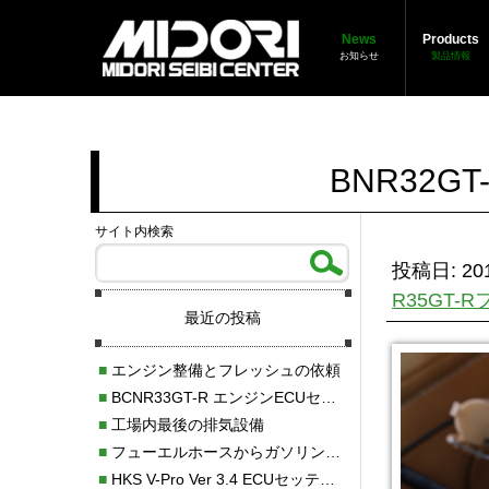
News
Products
お知らせ
製品情報
BNR32
サイト内検索
投稿日: 201
R35GT-
最近の投稿
■
エンジン整備とフレッシュの依頼
■
BCNR33GT-R エンジンECUセッティング調整
■
工場内最後の排気設備
■
フューエルホースからガソリン漏れ
■
HKS V-Pro Ver 3.4 ECUセッティング