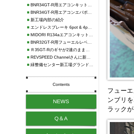
■
BNR34GT-R用エアコンキット新発売！！
■
BNR34GT-R用エアコンエバポレーターを新発売！！
■
新工場内部の紹介
■
エンドレスブレーキ 6pot & 4potオーバーホール
■
MIDORI R134aエアコンキットタイプⅡ取り付け
■
BNR32GT-R用フューエルレベルセンサー新発売！！
■
Ｒ35GT-Rのギヤが2速のまま変速しない！！
■
REVSPEED Channelさんに新社屋を紹介していただきました!!
■
緑整備センター新工場グランドオープン・続報
Contents
フューエ
ンブリを
NEWS
ラックが
Q＆A