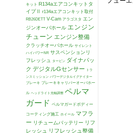
フューエル
R134aエアコンキットタ
キット
イプⅡ
r134aエアコンキット取付
V-Cam
エン
RB26DETT
アラゴスタ
エンジン
ジンオーバホール
チューン
エンジン整備
クラッチオーバホール
サイレント
サスペンションリ
ハイパワーNR
ダイナパッ
フレッシュ
タービン
デジタルGセンサー
ク
トラ
ンスミッション
パワーデジタルイグナイター
ブレーキキャリパーオーバホー
ブレーキ
ペルマ
ル
ヘッドライト光軸調整
ガード
ペルマガードボディー
マフラ
コーティング施工
ホイール
ー
リチュームバッテリー
リフ
リフレッシュ整備
レッシュ