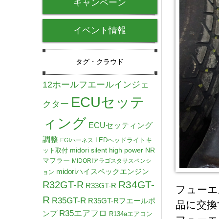
キャンペーン
イベント情報
タグ・クラウド
12ホールフエールインジェ
ECUセッテ
クター
ィング
ECUセッティング
調整
LEDヘッドライトキ
EGIハーネス
midori silent high power NR
ット取付
マフラー
MIDORIアラゴスタサスペンシ
midoriハイスペックエンジン
ョン
R34GT-
R32GT-R
R33GT-R
フューエ
R
R35GT-R
R35GT-Rフエールポ
品に交換
R35エアフロ
ンプ
R134aエアコン