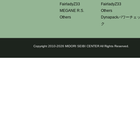
FairladyZ33
FairladyZ33
MEGANE R.S.
Others
Others
Dynapackパワーチェ
ク
Copyright 2010-2026 MIDORI SEIBI CENTER All Rights Reserved.