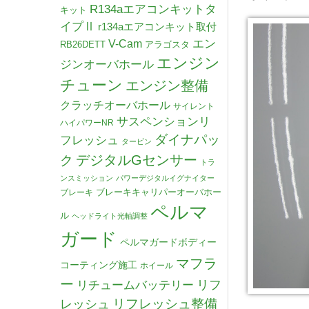
R134aエアコンキットタ
キット
イプⅡ
r134aエアコンキット取付
V-Cam
エン
RB26DETT
アラゴスタ
エンジン
ジンオーバホール
チューン
エンジン整備
クラッチオーバホール
サイレント
サスペンションリ
ハイパワーNR
ダイナパッ
フレッシュ
タービン
デジタルGセンサー
ク
トラ
ンスミッション
パワーデジタルイグナイター
ブレーキキャリパーオーバホー
ブレーキ
ペルマ
ル
ヘッドライト光軸調整
ガード
ペルマガードボディー
マフラ
コーティング施工
ホイール
ー
リチュームバッテリー
リフ
リフレッシュ整備
レッシュ