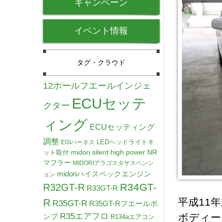
キャンペーン
イベント情報
タグ・クラウド
12ホールフエールインジェ
ECUセッテ
クター
ィング
ECUセッティング
調整
LEDヘッドライトキ
EGIハーネス
midori silent high power NR
ット取付
マフラー
MIDORIアラゴスタサスペンシ
midoriハイスペックエンジン
ョン
R34GT-
R32GT-R
R33GT-R
平成11
R
R35GT-R
R35GT-Rフエールポ
R35エアフロ
ボディー
ンプ
R134aエアコン