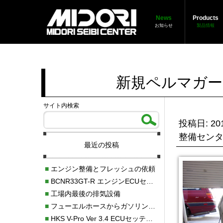
News
Products
お知らせ
製品情報
新規ペルマガー
サイト内検索
投稿日: 201
整備セン
最近の投稿
■
エンジン整備とフレッシュの依頼
■
BCNR33GT-R エンジンECUセッティング調整
■
工場内最後の排気設備
■
フューエルホースからガソリン漏れ
■
HKS V-Pro Ver 3.4 ECUセッティング