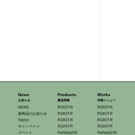
News
Products
Works
お知らせ
製品情報
作業メニュー
NEWS
R35GT-R
R35GT-R
新商品のお知らせ
R34GT-R
R34GT-R
Topics
R33GT-R
R33GT-R
キャンペーン
R32GT-R
R32GT-R
イベント
FairladyZ34
FairladyZ34