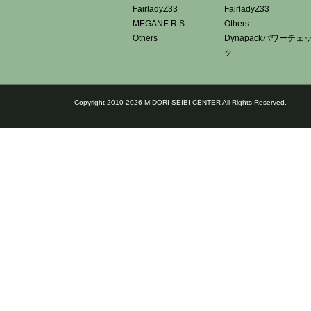
FairladyZ33
FairladyZ33
MEGANE R.S.
Others
Others
Dynapackパワーチェ
ク
Copyright 2010-2026 MIDORI SEIBI CENTER All Rights Reserved.