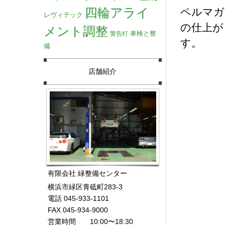
四輪アライ
ペルマガ
レヴィテック
の仕上が
メント調整
車検と整
警告灯
す。
備
店舗紹介
有限会社 緑整備センター
横浜市緑区青砥町283-3
電話 045-933-1101
FAX 045-934-9000
営業時間 10:00〜18:30