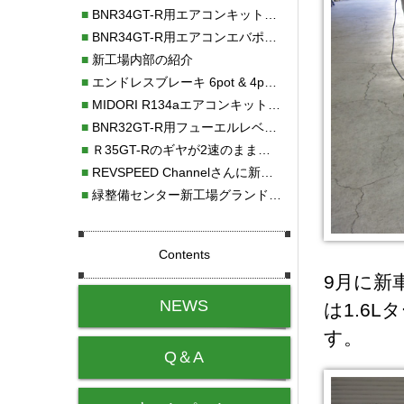
■
BNR34GT-R用エアコンキット新発売！！
■
BNR34GT-R用エアコンエバポレーターを新発売！！
■
新工場内部の紹介
■
エンドレスブレーキ 6pot & 4potオーバーホール
■
MIDORI R134aエアコンキットタイプⅡ取り付け
■
BNR32GT-R用フューエルレベルセンサー新発売！！
■
Ｒ35GT-Rのギヤが2速のまま変速しない！！
■
REVSPEED Channelさんに新社屋を紹介していただきました!!
■
緑整備センター新工場グランドオープン・続報
Contents
9月に新
NEWS
は1.6
す。
Q＆A