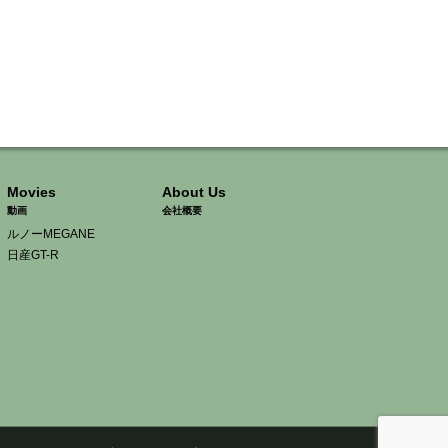
Movies
About Us
動画
会社概要
ルノーMEGANE
日産GT-R