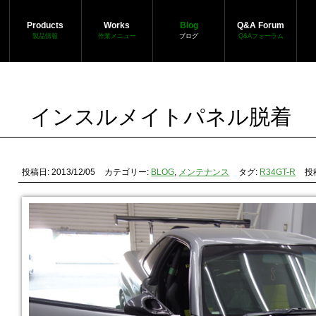
Products
Works
Blog
Q&A Forum
製品情報
作業メニュー
ブログ
Q&Aフォーラム
インスルメイトパネル脱着
投稿日: 2013/12/05
カテゴリー:
BLOG
,
メンテナンス
タグ:
R34GT-R
投