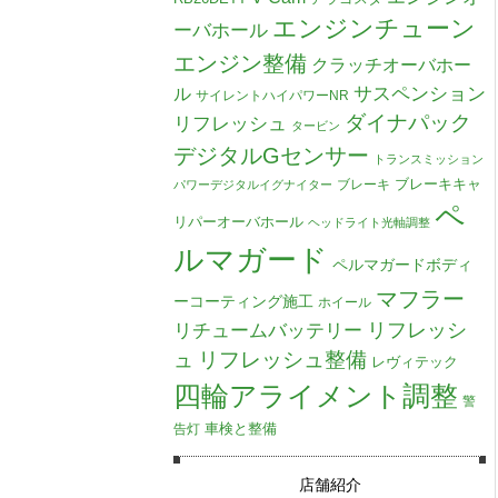
エンジンチューン
ーバホール
エンジン整備
クラッチオーバホー
ル
サスペンション
サイレントハイパワーNR
ダイナパック
リフレッシュ
タービン
デジタルGセンサー
トランスミッション
ブレーキキャ
ブレーキ
パワーデジタルイグナイター
ペ
リパーオーバホール
ヘッドライト光軸調整
ルマガード
ペルマガードボディ
マフラー
ーコーティング施工
ホイール
リチュームバッテリー
リフレッシ
リフレッシュ整備
ュ
レヴィテック
四輪アライメント調整
警
車検と整備
告灯
店舗紹介