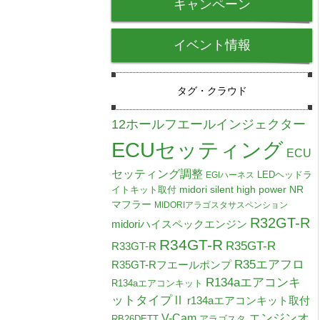
キャンペーン
イベント情報
タグ・クラウド
12ホールフエールインジェクター
ECUセッティング
ECU
セッティング調整
LEDヘッドラ
EGIハーネス
midori silent high power NR
イトキット取付
マフラー
MIDORIアラゴスタサスペンション
R32GT-R
midoriハイスペックエンジン
R34GT-R
R35GT-R
R33GT-R
R35エアフロ
R35GT-Rフエールポンプ
R134aエアコンキ
R134aエアコンキット
ットタイプⅡ
r134aエアコンキット取付
V-Cam
エンジンオ
RB26DETT
アラゴスタ