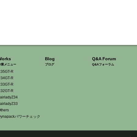
Works
Blog
Q&A Forum
作業メニュー
ブログ
Q&Aフォーラム
35GT-R
34GT-R
33GT-R
32GT-R
airladyZ34
airladyZ33
thers
Dynapackパワーチェック