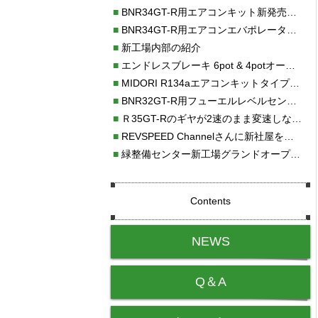
■
BNR34GT-R用エアコンキット新発売！！
■
BNR34GT-R用エアコンエバポレーターを新発売！！
■
新工場内部の紹介
■
エンドレスブレーキ 6pot & 4potオーバーホール
■
MIDORI R134aエアコンキットタイプⅡ取り付け
■
BNR32GT-R用フューエルレベルセンサー新発売！！
■
Ｒ35GT-Rのギヤが2速のまま変速しない！！
■
REVSPEED Channelさんに新社屋を紹介していただきました!!
■
緑整備センター新工場グランドオープン・続報
Contents
NEWS
Q＆A