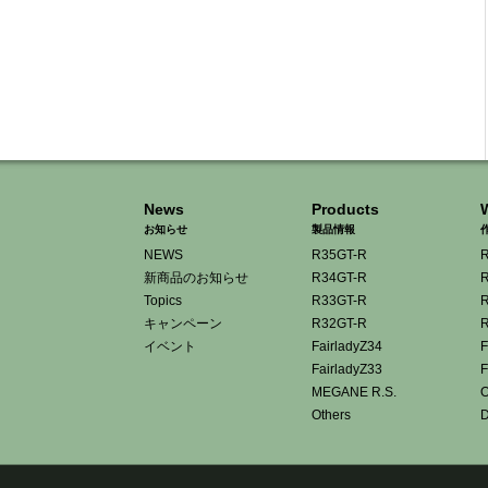
News
Products
お知らせ
製品情報
NEWS
R35GT-R
R
新商品のお知らせ
R34GT-R
R
Topics
R33GT-R
R
キャンペーン
R32GT-R
R
イベント
FairladyZ34
F
FairladyZ33
F
MEGANE R.S.
O
Others