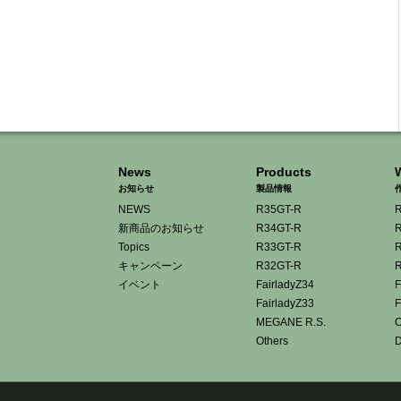
News
Products
お知らせ
製品情報
NEWS
R35GT-R
R
新商品のお知らせ
R34GT-R
R
Topics
R33GT-R
R
キャンペーン
R32GT-R
R
イベント
FairladyZ34
F
FairladyZ33
F
MEGANE R.S.
O
Others