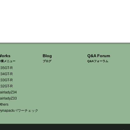
Works
Blog
Q&A Forum
作業メニュー
ブログ
Q&Aフォーラム
35GT-R
34GT-R
33GT-R
32GT-R
airladyZ34
airladyZ33
thers
Dynapackパワーチェック