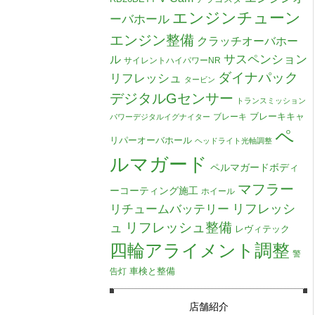
エンジンチューン
ーバホール
エンジン整備
クラッチオーバホー
ル
サスペンション
サイレントハイパワーNR
ダイナパック
リフレッシュ
タービン
デジタルGセンサー
トランスミッション
ブレーキキャ
ブレーキ
パワーデジタルイグナイター
ペ
リパーオーバホール
ヘッドライト光軸調整
ルマガード
ペルマガードボディ
マフラー
ーコーティング施工
ホイール
リチュームバッテリー
リフレッシ
リフレッシュ整備
ュ
レヴィテック
四輪アライメント調整
警
車検と整備
告灯
店舗紹介