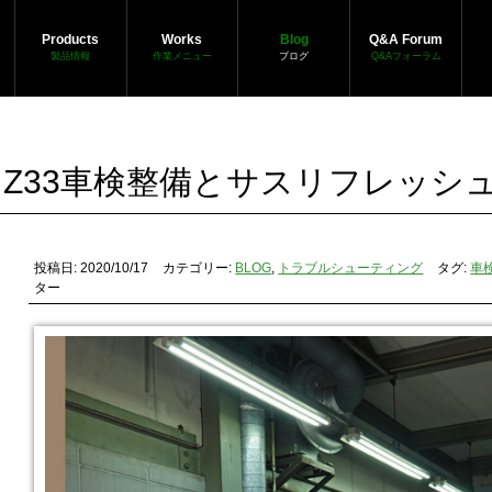
Products
Works
Blog
Q&A Forum
製品情報
作業メニュー
ブログ
Q&Aフォーラム
Z33車検整備とサスリフレッシ
投稿日: 2020/10/17
カテゴリー:
BLOG
,
トラブルシューティング
タグ:
車
ター