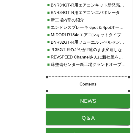
■
BNR34GT-R用エアコンキット新発売！！
■
BNR34GT-R用エアコンエバポレーターを新発売！！
■
新工場内部の紹介
■
エンドレスブレーキ 6pot & 4potオーバーホール
■
MIDORI R134aエアコンキットタイプⅡ取り付け
■
BNR32GT-R用フューエルレベルセンサー新発売！！
■
Ｒ35GT-Rのギヤが2速のまま変速しない！！
■
REVSPEED Channelさんに新社屋を紹介していただきました!!
■
緑整備センター新工場グランドオープン・続報
Contents
NEWS
Q＆A