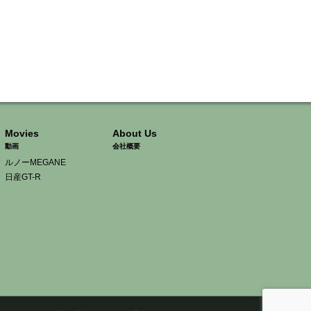
Movies
About Us
動画
会社概要
ルノーMEGANE
日産GT-R