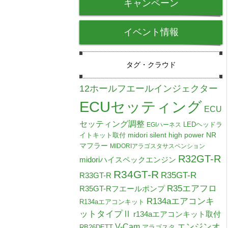
キャンペーン
イベント情報
タグ・クラウド
12ホールフエールインジェクター
ECUセッティング
ECU
セッティング調整
LEDヘッドラ
EGIハーネス
midori silent high power NR
イトキット取付
マフラー
MIDORIアラゴスタサスペンション
R32GT-R
midoriハイスペックエンジン
R34GT-R
R35GT-R
R33GT-R
R35エアフロ
R35GT-Rフエールポンプ
R134aエアコンキ
R134aエアコンキット
ットタイプⅡ
r134aエアコンキット取付
V-Cam
エンジンオ
RB26DETT
アラゴスタ