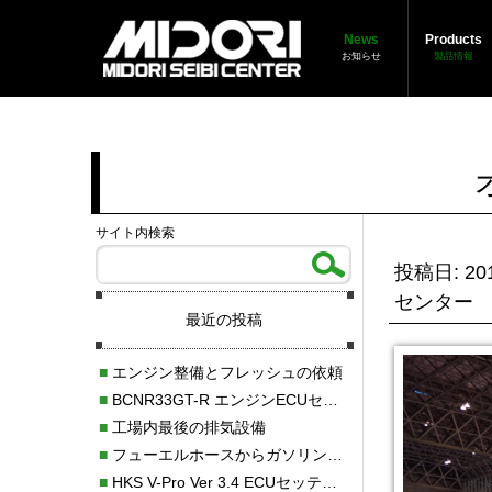
News
Products
お知らせ
製品情報
サイト内検索
投稿日: 201
センター
最近の投稿
■
エンジン整備とフレッシュの依頼
■
BCNR33GT-R エンジンECUセッティング調整
■
工場内最後の排気設備
■
フューエルホースからガソリン漏れ
■
HKS V-Pro Ver 3.4 ECUセッティング