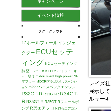
キャンペーン
イベント情報
タグ・クラウド
12ホールフエールインジェ
ECUセッテ
クター
ィング
ECUセッティング
調整
LEDヘッドライトキ
EGIハーネス
midori silent high power NR
ット取付
マフラー
MIDORIアラゴスタサスペンシ
レイズ社
midoriハイスペックエンジン
ョン
展示して
R34GT-
R32GT-R
R33GT-R
ルサーキ
R
R35GT-R
R35GT-Rフエールポ
R35エアフロ
ンプ
R134aエアコン