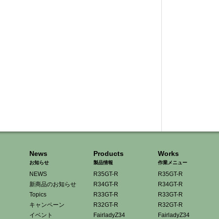
News
Products
Works
お知らせ
製品情報
作業メニュー
NEWS
R35GT-R
R35GT-R
新商品のお知らせ
R34GT-R
R34GT-R
Topics
R33GT-R
R33GT-R
キャンペーン
R32GT-R
R32GT-R
イベント
FairladyZ34
FairladyZ34