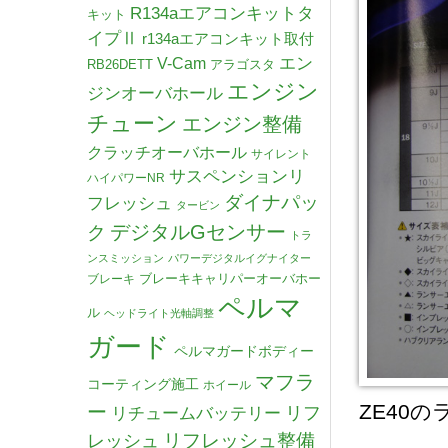
R134aエアコンキットタ
キット
イプⅡ
r134aエアコンキット取付
V-Cam
エン
RB26DETT
アラゴスタ
エンジン
ジンオーバホール
チューン
エンジン整備
クラッチオーバホール
サイレント
サスペンションリ
ハイパワーNR
ダイナパッ
フレッシュ
タービン
デジタルGセンサー
ク
トラ
ンスミッション
パワーデジタルイグナイター
ブレーキキャリパーオーバホー
ブレーキ
ペルマ
ル
ヘッドライト光軸調整
ガード
ペルマガードボディー
マフラ
コーティング施工
ホイール
ZE40
ー
リチュームバッテリー
リフ
リフレッシュ整備
レッシュ