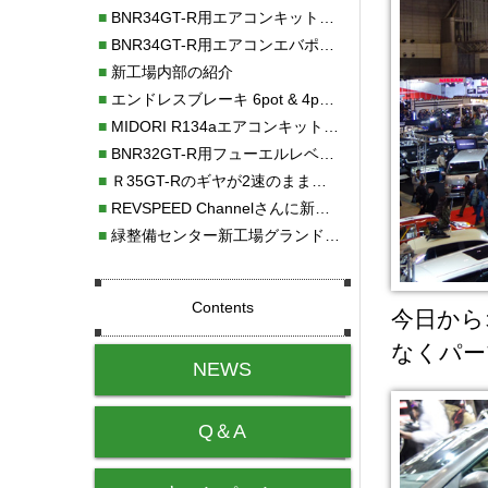
■
BNR34GT-R用エアコンキット新発売！！
■
BNR34GT-R用エアコンエバポレーターを新発売！！
■
新工場内部の紹介
■
エンドレスブレーキ 6pot & 4potオーバーホール
■
MIDORI R134aエアコンキットタイプⅡ取り付け
■
BNR32GT-R用フューエルレベルセンサー新発売！！
■
Ｒ35GT-Rのギヤが2速のまま変速しない！！
■
REVSPEED Channelさんに新社屋を紹介していただきました!!
■
緑整備センター新工場グランドオープン・続報
Contents
今日から
なくパー
NEWS
Q＆A