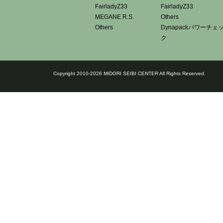
FairladyZ33
FairladyZ33
MEGANE R.S.
Others
Others
Dynapackパワーチェ
ク
Copyright 2010-2026 MIDORI SEIBI CENTER All Rights Reserved.