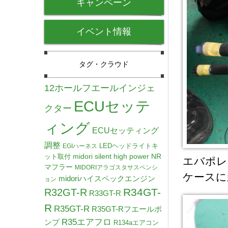
キャンペーン
イベント情報
タグ・クラウド
12ホールフエールインジェ
ECUセッテ
クター
ィング
ECUセッティング
調整
LEDヘッドライトキ
EGIハーネス
midori silent high power NR
ット取付
エバポレ
マフラー
MIDORIアラゴスタサスペンシ
ケースに
midoriハイスペックエンジン
ョン
R34GT-
R32GT-R
R33GT-R
R
R35GT-R
R35GT-Rフエールポ
R35エアフロ
ンプ
R134aエアコン