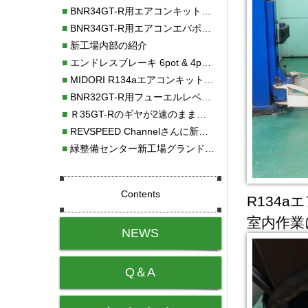
■
BNR34GT-R用エアコンキット新発売！！
■
BNR34GT-R用エアコンエバポレーターを新発売！！
■
新工場内部の紹介
■
エンドレスブレーキ 6pot & 4potオーバーホール
■
MIDORI R134aエアコンキットタイプⅡ取り付け
■
BNR32GT-R用フューエルレベルセンサー新発売！！
■
Ｒ35GT-Rのギヤが2速のまま変速しない！！
■
REVSPEED Channelさんに新社屋を紹介していただきました!!
■
緑整備センター新工場グランドオープン・続報
Contents
R134
室内作業
NEWS
Q＆A