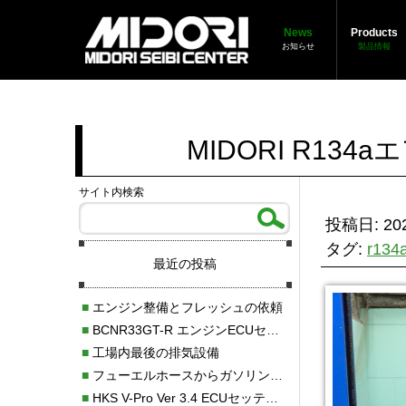
News
Products
お知らせ
製品情報
MIDORI R1
サイト内検索
投稿日: 202
タグ:
r1
最近の投稿
■
エンジン整備とフレッシュの依頼
■
BCNR33GT-R エンジンECUセッティング調整
■
工場内最後の排気設備
■
フューエルホースからガソリン漏れ
■
HKS V-Pro Ver 3.4 ECUセッティング