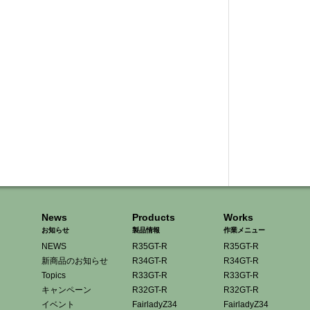
News
Products
Works
お知らせ
製品情報
作業メニュー
NEWS
R35GT-R
R35GT-R
新商品のお知らせ
R34GT-R
R34GT-R
Topics
R33GT-R
R33GT-R
キャンペーン
R32GT-R
R32GT-R
イベント
FairladyZ34
FairladyZ34