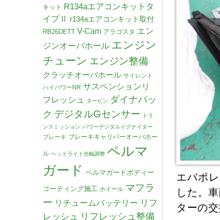
R134aエアコンキットタ
キット
イプⅡ
r134aエアコンキット取付
V-Cam
エン
RB26DETT
アラゴスタ
エンジン
ジンオーバホール
チューン
エンジン整備
クラッチオーバホール
サイレント
サスペンションリ
ハイパワーNR
ダイナパッ
フレッシュ
タービン
デジタルGセンサー
ク
トラ
ンスミッション
パワーデジタルイグナイター
ブレーキキャリパーオーバホー
ブレーキ
ペルマ
ル
ヘッドライト光軸調整
ガード
ペルマガードボディー
エバポレ
マフラ
コーティング施工
ホイール
した。車
ー
リチュームバッテリー
リフ
ターの交
リフレッシュ整備
レッシュ