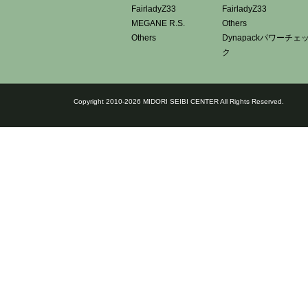
FairladyZ33
FairladyZ33
MEGANE R.S.
Others
Others
Dynapackパワーチェ
ク
Copyright 2010-2026 MIDORI SEIBI CENTER All Rights Reserved.