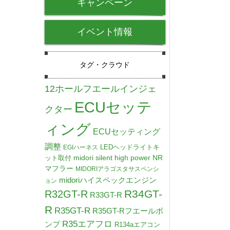
キャンペーン
イベント情報
タグ・クラウド
12ホールフエールインジェ
ECUセッテ
クター
ィング
ECUセッティング
調整
LEDヘッドライトキ
EGIハーネス
midori silent high power NR
ット取付
マフラー
MIDORIアラゴスタサスペンシ
midoriハイスペックエンジン
ョン
R34GT-
R32GT-R
R33GT-R
R
R35GT-R
R35GT-Rフエールポ
R35エアフロ
ンプ
R134aエアコン