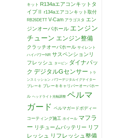
R134aエアコンキットタ
キット
イプⅡ
r134aエアコンキット取付
V-Cam
エン
RB26DETT
アラゴスタ
エンジン
ジンオーバホール
チューン
エンジン整備
クラッチオーバホール
サイレント
サスペンションリ
ハイパワーNR
ダイナパッ
フレッシュ
タービン
デジタルGセンサー
ク
トラ
ンスミッション
パワーデジタルイグナイター
ブレーキキャリパーオーバホー
ブレーキ
ペルマ
ル
ヘッドライト光軸調整
ガード
ペルマガードボディー
マフラ
コーティング施工
ホイール
ー
リチュームバッテリー
リフ
リフレッシュ整備
レッシュ