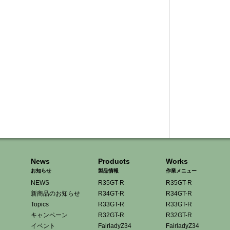
News
Products
Works
お知らせ
製品情報
作業メニュー
NEWS
R35GT-R
R35GT-R
新商品のお知らせ
R34GT-R
R34GT-R
Topics
R33GT-R
R33GT-R
キャンペーン
R32GT-R
R32GT-R
イベント
FairladyZ34
FairladyZ34