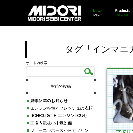
News
Products
お知らせ
製品情報
タグ「インマニ
サイト内検索
最近の投稿
■
夏季休業のお知らせ
■
エンジン整備とフレッシュの依頼
■
BCNR33GT-R エンジンECUセッティング調整
■
工場内最後の排気設備
■
フューエルホースからガソリン漏れ
アドリ