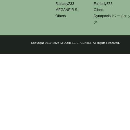
FairladyZ33
FairladyZ33
MEGANE R.S.
Others
Others
Dynapackパワーチェ
ク
Copyright 2010-2026 MIDORI SEIBI CENTER All Rights Reserved.