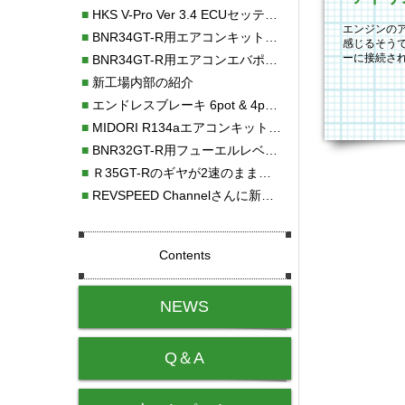
■
HKS V-Pro Ver 3.4 ECUセッティング
エンジンの
■
BNR34GT-R用エアコンキット新発売！！
感じるそうで
ーに接続さ
■
BNR34GT-R用エアコンエバポレーターを新発売！！
パッキンが
■
新工場内部の紹介
■
エンドレスブレーキ 6pot & 4potオーバーホール
■
MIDORI R134aエアコンキットタイプⅡ取り付け
■
BNR32GT-R用フューエルレベルセンサー新発売！！
■
Ｒ35GT-Rのギヤが2速のまま変速しない！！
■
REVSPEED Channelさんに新社屋を紹介していただきました!!
Contents
NEWS
Q＆A