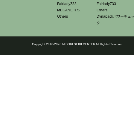
FairladyZ33
FairladyZ33
MEGANE R.S.
Others
Others
Dynapackパワーチェ
ク
Copyright 2010-2026 MIDORI SEIBI CENTER All Rights Reserved.