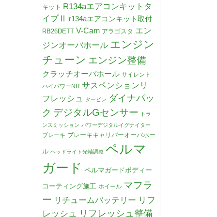
R134aエアコンキットタ
キット
イプⅡ
r134aエアコンキット取付
V-Cam
エン
RB26DETT
アラゴスタ
エンジン
ジンオーバホール
チューン
エンジン整備
クラッチオーバホール
サイレント
サスペンションリ
ハイパワーNR
ダイナパッ
フレッシュ
タービン
デジタルGセンサー
ク
トラ
ンスミッション
パワーデジタルイグナイター
ブレーキキャリパーオーバホー
ブレーキ
ペルマ
ル
ヘッドライト光軸調整
ガード
ペルマガードボディー
マフラ
コーティング施工
ホイール
ー
リチュームバッテリー
リフ
リフレッシュ整備
レッシュ