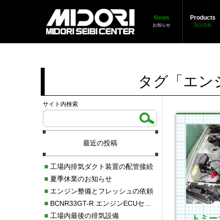
News
Products
お知らせ
製品情報
タグ「エン
サイト内検索
最近の投稿
■
工場内排気ダクト装置の配管接続
■
夏季休業のお知らせ
■
エンジン整備とフレッシュの依頼
■
BCNR33GT-R エンジンECUセッティング調整
■
工場内最後の排気設備