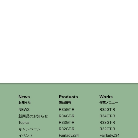
News
Products
Works
お知らせ
製品情報
作業メニュー
NEWS
R35GT-R
R35GT-R
新商品のお知らせ
R34GT-R
R34GT-R
Topics
R33GT-R
R33GT-R
キャンペーン
R32GT-R
R32GT-R
イベント
FairladyZ34
FairladyZ34