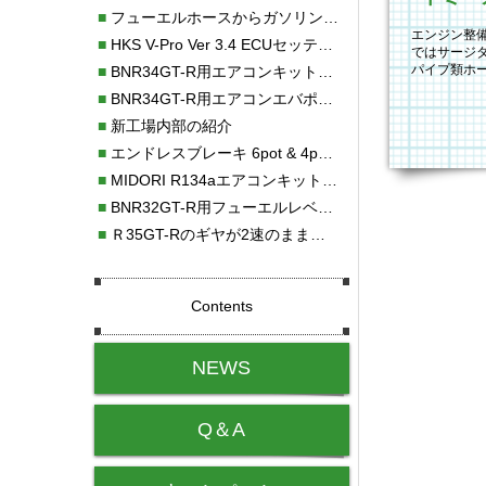
■
フューエルホースからガソリン漏れ
エンジン整
■
HKS V-Pro Ver 3.4 ECUセッティング
ではサージ
パイプ類ホ
■
BNR34GT-R用エアコンキット新発売！！
一新しまし
■
BNR34GT-R用エアコンエバポレーターを新発売！！
■
新工場内部の紹介
■
エンドレスブレーキ 6pot & 4potオーバーホール
■
MIDORI R134aエアコンキットタイプⅡ取り付け
■
BNR32GT-R用フューエルレベルセンサー新発売！！
■
Ｒ35GT-Rのギヤが2速のまま変速しない！！
Contents
NEWS
Q＆A