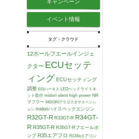
キャンペーン
イベント情報
タグ・クラウド
12ホールフエールインジェ
ECUセッテ
クター
ィング
ECUセッティング
調整
LEDヘッドライトキ
EGIハーネス
midori silent high power NR
ット取付
マフラー
MIDORIアラゴスタサスペンシ
midoriハイスペックエンジン
ョン
R34GT-
R32GT-R
R33GT-R
R
R35GT-R
R35GT-Rフエールポ
R35エアフロ
ンプ
R134aエアコン