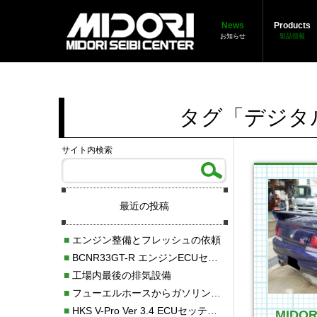
News
Products
お知らせ
製品情報
タグ「デジタ
サイト内検索
最近の投稿
■
エンジン整備とフレッシュの依頼
■
BCNR33GT-R エンジンECUセッティング調整
■
工場内最後の排気設備
■
フューエルホースからガソリン漏れ
■
HKS V-Pro Ver 3.4 ECUセッティング