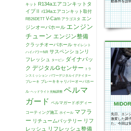
動条件を説明
R134aエアコンキットタ
キット
して頂く為
イプⅡ
r134aエアコンキット取付
V-Cam
エン
RB26DETT
アラゴスタ
エンジン
ジンオーバホール
チューン
エンジン整備
クラッチオーバホール
サイレント
サスペンションリ
ハイパワーNR
ダイナパッ
フレッシュ
タービン
デジタルGセンサー
ク
トラ
ンスミッション
パワーデジタルイグナイター
ブレーキキャリパーオーバホー
ブレーキ
ペルマ
ル
ヘッドライト光軸調整
ガード
ペルマガードボディー
マフラ
コーティング施工
ホイール
先日、エン
激変した調
ー
リチュームバッテリー
リフ
た。今回は
リフレッシュ整備
レッシュ
MIDORI