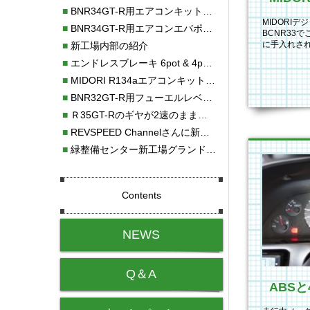
■
BNR34GT-R用エアコンキット新発売！！
MIDORI
■
BNR34GT-R用エアコンエバポレーターを新発売！！
BCNR33
に手入れさ
■
新工場内部の紹介
してMIDOR
■
エンドレスブレーキ 6pot & 4potオーバーホール
■
MIDORI R134aエアコンキットタイプⅡ取り付け
■
BNR32GT-R用フューエルレベルセンサー新発売！！
■
Ｒ35GT-Rのギヤが2速のまま変速しない！！
■
REVSPEED Channelさんに新社屋を紹介していただきました!!
■
緑整備センター新工場グランドオープン・続報
Contents
NEWS
Q＆A