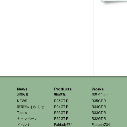
News
Products
Works
お知らせ
製品情報
作業メニュー
NEWS
R35GT-R
R35GT-R
新商品のお知らせ
R34GT-R
R34GT-R
Topics
R33GT-R
R33GT-R
キャンペーン
R32GT-R
R32GT-R
イベント
FairladyZ34
FairladyZ34