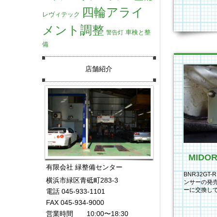
四輪アライ
レヴィテック
メント調整
車検と整
警告灯
備
店舗紹介
有限会社 緑整備センター
BNR32G
横浜市緑区青砥町283-3
ンサーの発
ーに交換し
電話 045-933-1101
MIDORIデ
FAX 045-934-9000
営業時間 10:00〜18:30