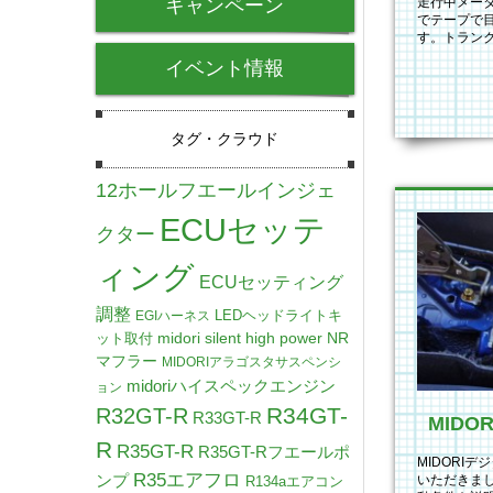
キャンペーン
走行中メー
でテープで
す。トラン
LEDランプ
イベント情報
タグ・クラウド
12ホールフエールインジェ
ECUセッテ
クター
ィング
ECUセッティング
調整
LEDヘッドライトキ
EGIハーネス
midori silent high power NR
ット取付
マフラー
MIDORIアラゴスタサスペンシ
midoriハイスペックエンジン
ョン
R34GT-
R32GT-R
R33GT-R
R
R35GT-R
R35GT-Rフエールポ
MIDORI
R35エアフロ
ンプ
いただきまし
R134aエアコン