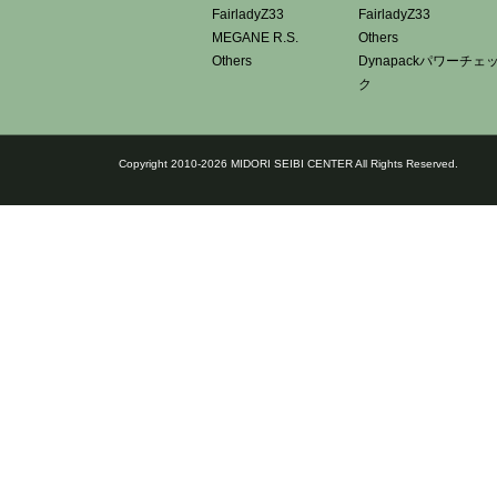
FairladyZ33
FairladyZ33
MEGANE R.S.
Others
Others
Dynapackパワーチェ
ク
Copyright 2010-2026 MIDORI SEIBI CENTER All Rights Reserved.